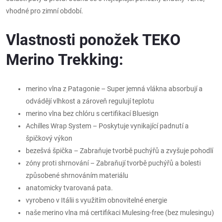
vhodné pro zimní období.
Vlastnosti ponožek TEKO
Merino Trekking:
merino vlna z Patagonie – Super jemná vlákna absorbují a
odvádějí vlhkost a zároveň regulují teplotu
merino vlna bez chlóru s certifikací Bluesign
Achilles Wrap System – Poskytuje vynikající padnutí a
špičkový výkon
bezešvá špička – Zabraňuje tvorbě puchýřů a zvyšuje pohodlí
zóny proti shrnování – Zabraňují tvorbě puchýřů a bolesti
způsobené shrnováním materiálu
anatomicky tvarovaná pata.
vyrobeno v Itálii s využitím obnovitelné energie
naše merino vlna má certifikaci Mulesing-free (bez mulesingu)