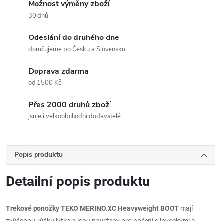
Možnost výměny zboží
30 dnů
Odeslání do druhého dne
doručujeme po Česku a Slovensku
Doprava zdarma
od 1500 Kč
Přes 2000 druhů zboží
jsme i velkoobchodní dodavatelé
Popis produktu
Detailní popis produktu
Trekové ponožky TEKO MERINO.XC Heavyweight BOOT
mají
zvýšenou výšku lýtka a jsou navrženy pro nošení s loveckými a