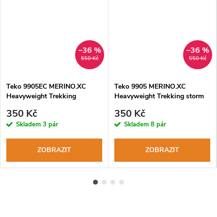
–36 %
–36 %
550 Kč
550 Kč
Teko 9905EC MERINO.XC
Teko 9905 MERINO.XC
Heavyweight Trekking
Heavyweight Trekking storm
charcoal-red zimní turistické
zimní turistické ponožky
350 Kč
350 Kč
ponožky
Skladem
3 pár
Skladem
8 pár
ZOBRAZIT
ZOBRAZIT