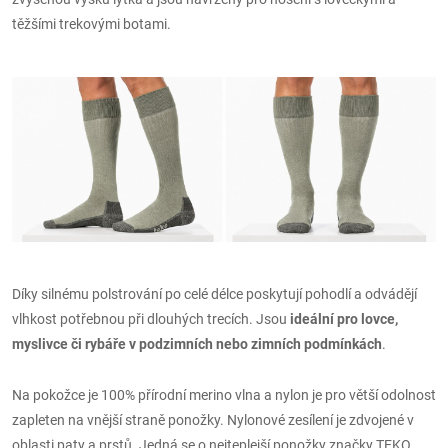
těžšími trekovými botami.
Díky silnému polstrování po celé délce poskytují pohodlí a odvádějí
vlhkost potřebnou při dlouhých trecích. Jsou
ideální pro lovce,
myslivce či rybáře v podzimních nebo zimních podmínkách
.
Na pokožce je 100% přírodní merino vlna a nylon je pro větší odolnost
zapleten na vnější straně ponožky. Nylonové zesílení je zdvojené v
oblasti paty a prstů. Jedná se o nejteplejší ponožky značky TEKO,