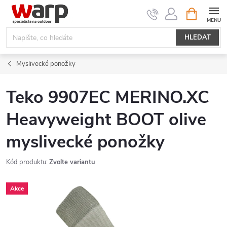
Přejít
NÁKUPNÍ
KOŠÍK
na
obsah
HLEDAT
Myslivecké ponožky
Teko 9907EC MERINO.XC
Heavyweight BOOT olive
myslivecké ponožky
Kód produktu:
Zvolte variantu
Akce