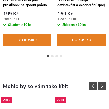
NST Active Wash prací
NST Fresh Eucalypt
prostředek na spodní prádlo
dezinfekční a deodorační sprej
250ml
na obuv a oblečení 125ml
199 Kč
160 Kč
Měrná
Měrná
796 Kč / 1 l
1,28 Kč / 1 ml
cena:
cena:
Skladem
>10 ks
Skladem
>10 ks
DO KOŠÍKU
DO KOŠÍKU
Akce
Akce