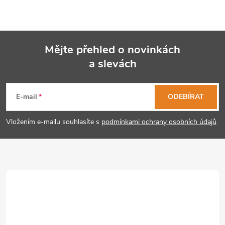
Mějte přehled o novinkách
a slevách
Z
á
E-mail
ODEBÍRAT
p
Vložením e-mailu souhlasíte s
podmínkami ochrany osobních údajů
a
t
í