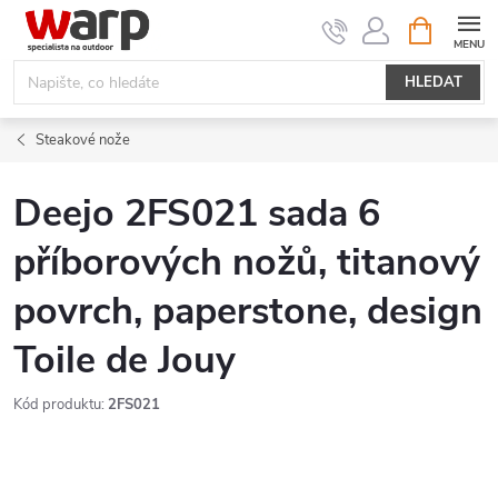
Přejít
NÁKUPNÍ
KOŠÍK
na
obsah
HLEDAT
Steakové nože
Deejo 2FS021 sada 6
příborových nožů, titanový
povrch, paperstone, design
Toile de Jouy
Kód produktu:
2FS021