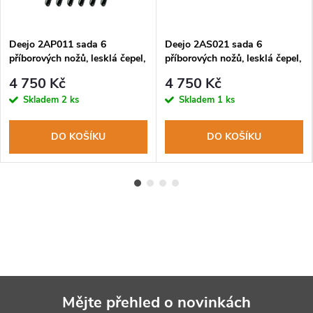
Deejo 2AP011 sada 6
Deejo 2AS021 sada 6
příborových nožů, lesklá čepel,
příborových nožů, lesklá čepel,
zubaté ostří, rukojeť černý
paperstone, design Toile de
4 750 Kč
4 750 Kč
ABS, design Toile de Jouy
Jouy
Skladem
2 ks
Skladem
1 ks
DO KOŠÍKU
DO KOŠÍKU
Mějte přehled o novinkách