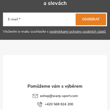
a slevách
Z
á
E-mail
ODEBÍRAT
p
Vložením e-mailu souhlasíte s
podmínkami ochrany osobních údajů
a
t
í
eshop
@
warp-sport.com
+420 568 824 200