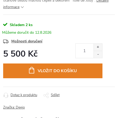
titanově šedou matnou čepelí a dekorem "Toile de Jouy".
Detailní
informace
Skladem
2 ks
12.8.2026
Možnosti doručení
5 500 Kč
Měrná
cena:
VLOŽIT DO KOŠÍKU
Dotaz k produktu
Sdílet
Značka:
Deejo