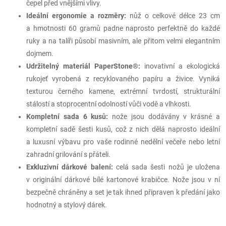
čepel před vnějšími vlivy.
Ideální ergonomie a rozměry:
nůž o celkové délce 23 cm
a hmotnosti 60 gramů padne naprosto perfektně do každé
ruky a na talíři působí masivním, ale přitom velmi elegantním
dojmem.
Udržitelný materiál PaperStone®:
inovativní a ekologická
rukojeť vyrobená z recyklovaného papíru a živice. Vyniká
texturou černého kamene, extrémní tvrdostí, strukturální
stálostí a stoprocentní odolností vůči vodě a vlhkosti.
Kompletní sada 6 kusů:
nože jsou dodávány v krásné a
kompletní sadě šesti kusů, což z nich dělá naprosto ideální
a luxusní výbavu pro vaše rodinné nedělní večeře nebo letní
zahradní grilování s přáteli.
Exkluzivní dárkové balení:
celá sada šesti nožů je uložena
v originální dárkové bílé kartonové krabičce. Nože jsou v ní
bezpečně chráněny a set je tak ihned připraven k předání jako
hodnotný a stylový dárek.