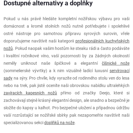
Dostupné alternativy a doplňky
Pokud u nás právě hledáte kompletní nožířskou výbavu pro vaši
domácnost a kromě stolních nožů nutně potřebujete i spolehlivé
ostré nástroje pro samotnou přípravu syrových surovin, vřele
doporučujeme navštívit naši kategorii
profesionálních kuchyňských
nožů
. Pokud naopak vašim hostům ke steaku rádi a často podáváte
i kvalitní ročníkové víno, vaší pozornosti by za žádných okolností
neměly uniknout naše špičkové a elegantní
číšnické nože
(sommelierské vývrtky) a k nim vizuálně ladící luxusní
servírovací
sady
na sýry. Pro chvíle, kdy vyrazíte od rodinného stolu ven do lesa
nebo na trek, pak jistě oceníte naši obrovskou nabídku ultralehkých
zavíracích kapesních nožů
přímo od značky Deejo, které si
zachovávají stejně krásný elegantní design, ale snadno a bezpečně je
složíte do kapsy u kalhot. Pro bezpečné uložení a případnou údržbu
vaší rozrůstající se nožířské sbírky pak nezapomeňte navštívit naši
specializovanou sekci
doplňků na nože
.