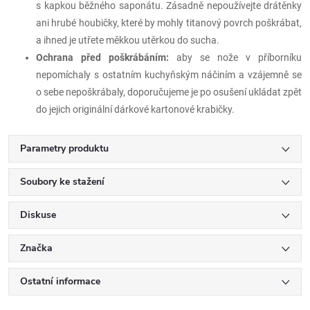
s kapkou běžného saponátu. Zásadně nepoužívejte drátěnky
ani hrubé houbičky, které by mohly titanový povrch poškrábat,
a ihned je utřete měkkou utěrkou do sucha.
Ochrana před poškrábáním:
aby se nože v příborníku
nepomíchaly s ostatním kuchyňským náčiním a vzájemně se
o sebe nepoškrábaly, doporučujeme je po osušení ukládat zpět
do jejich originální dárkové kartonové krabičky.
Parametry produktu
Soubory ke stažení
Diskuse
Značka
Ostatní informace