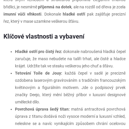
břidlici, je nesmírně
příjemná na dotek
, ale na rozdíl od dřeva je zcela
imunní vůči vlhkosti
. Dokonale
hladké ostří
pak zajišťuje precizní
řez, který v mase uzamkne veškerou šťávu.
Klíčové vlastnosti a vybavení
Hladké ostří pro čistý řez:
dokonale nabroušená hladká čepel
zaručuje, že maso nebudete na talíři trhat, ale čistě a hladce
krájet. Udržíte tak ve steaku veškerou jeho chuť a šťávu.
Tetování Toile de Jouy:
každá čepel v sadě je precizně
ozdobena laserovým gravírováním s tradičním francouzským
květinovým a figurálním motivem. Jde o podpisový prvek
značky Deejo, který mění běžný příbor v luxusní designové
umělecké dílo.
Povrchová úprava šedý titan:
matná antracitová povrchová
úprava z titanu dodává noži vysoce moderní a luxusní vzhled,
neleskne se a navíc vynikajícím způsobem chrání ocelovou