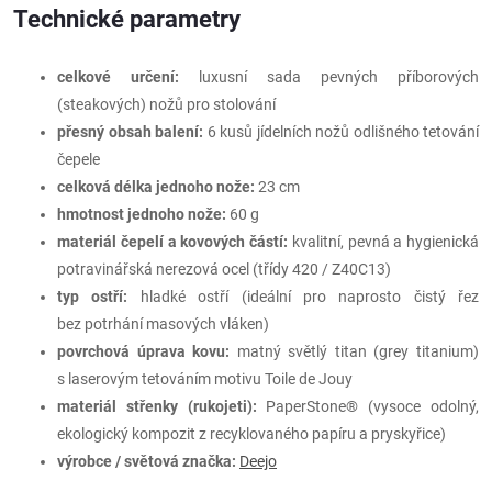
Technické parametry
celkové určení:
luxusní sada pevných příborových
(steakových) nožů pro stolování
přesný obsah balení:
6 kusů jídelních nožů odlišného tetování
čepele
celková délka jednoho nože:
23 cm
hmotnost jednoho nože:
60 g
materiál čepelí a kovových částí:
kvalitní, pevná a hygienická
potravinářská nerezová ocel (třídy 420 / Z40C13)
typ ostří:
hladké ostří (ideální pro naprosto čistý řez
bez potrhání masových vláken)
povrchová úprava kovu:
matný světlý titan (grey titanium)
s laserovým tetováním motivu Toile de Jouy
materiál střenky (rukojeti):
PaperStone® (vysoce odolný,
ekologický kompozit z recyklovaného papíru a pryskyřice)
výrobce / světová značka:
Deejo