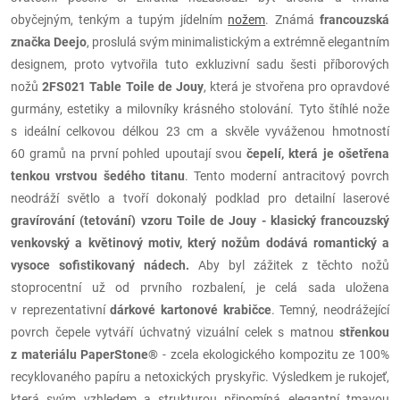
obyčejným, tenkým a tupým jídelním
nožem
. Známá
francouzská
značka Deejo
, proslulá svým minimalistickým a extrémně elegantním
designem, proto vytvořila tuto exkluzivní sadu šesti příborových
nožů
2FS021 Table Toile de Jouy
, která je stvořena pro opravdové
gurmány, estetiky a milovníky krásného stolování. Tyto štíhlé nože
s ideální celkovou délkou 23 cm a skvěle vyváženou hmotností
60 gramů na první pohled upoutají svou
čepelí, která je ošetřena
tenkou vrstvou šedého titanu
. Tento moderní antracitový povrch
neodráží světlo a tvoří dokonalý podklad pro detailní laserové
gravírování (tetování) vzoru Toile de Jouy - klasický francouzský
venkovský a květinový motiv, který nožům dodává romantický a
vysoce sofistikovaný nádech.
Aby byl zážitek z těchto nožů
stoprocentní už od prvního rozbalení, je celá sada uložena
v reprezentativní
dárkové kartonové krabičce
. Temný, neodrážející
povrch čepele vytváří úchvatný vizuální celek s matnou
střenkou
z materiálu PaperStone®
- zcela ekologického kompozitu ze 100%
recyklovaného papíru a netoxických pryskyřic. Výsledkem je rukojeť,
která svým vzhledem a strukturou připomíná elegantní tmavou