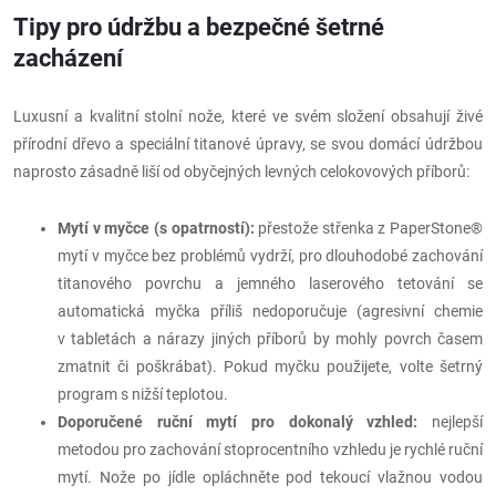
Tipy pro údržbu a bezpečné šetrné
zacházení
Luxusní a kvalitní stolní nože, které ve svém složení obsahují živé
přírodní dřevo a speciální titanové úpravy, se svou domácí údržbou
naprosto zásadně liší od obyčejných levných celokovových příborů:
Mytí v myčce (s opatrností):
přestože střenka z PaperStone®
mytí v myčce bez problémů vydrží, pro dlouhodobé zachování
titanového povrchu a jemného laserového tetování se
automatická myčka příliš nedoporučuje (agresivní chemie
v tabletách a nárazy jiných příborů by mohly povrch časem
zmatnit či poškrábat). Pokud myčku použijete, volte šetrný
program s nižší teplotou.
Doporučené ruční mytí pro dokonalý vzhled:
nejlepší
metodou pro zachování stoprocentního vzhledu je rychlé ruční
mytí. Nože po jídle opláchněte pod tekoucí vlažnou vodou