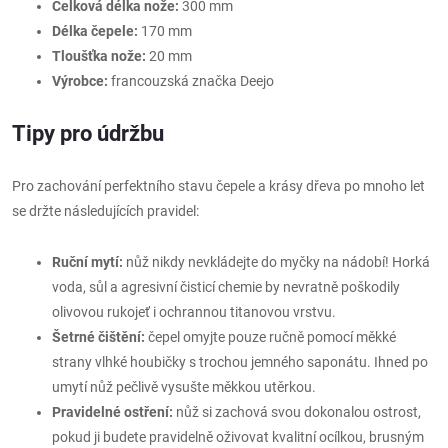
Celková délka nože:
300 mm
Délka čepele:
170 mm
Tloušťka nože:
20 mm
Výrobce:
francouzská značka Deejo
Tipy pro údržbu
Pro zachování perfektního stavu čepele a krásy dřeva po mnoho let
se držte následujících pravidel:
Ruční mytí:
nůž nikdy nevkládejte do myčky na nádobí! Horká
voda, sůl a agresivní čisticí chemie by nevratně poškodily
olivovou rukojeť i ochrannou titanovou vrstvu.
Šetrné čištění:
čepel omyjte pouze ručně pomocí měkké
strany vlhké houbičky s trochou jemného saponátu. Ihned po
umytí nůž pečlivě vysušte měkkou utěrkou.
Pravidelné ostření:
nůž si zachová svou dokonalou ostrost,
pokud ji budete pravidelně oživovat kvalitní ocílkou, brusným