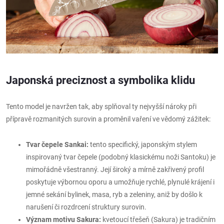
Japonská preciznost a symbolika klidu
Tento model je navržen tak, aby splňoval ty nejvyšší nároky při
přípravě rozmanitých surovin a proměnil vaření ve vědomý zážitek:
Tvar čepele Sankai:
tento specifický, japonským stylem
inspirovaný tvar čepele (podobný klasickému noži Santoku) je
mimořádně všestranný. Její široký a mírně zakřivený profil
poskytuje výbornou oporu a umožňuje rychlé, plynulé krájení i
jemné sekání bylinek, masa, ryb a zeleniny, aniž by došlo k
narušení či rozdrcení struktury surovin.
Význam motivu Sakura:
kvetoucí třešeň (Sakura) je tradičním