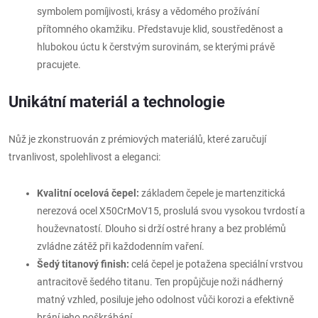
symbolem pomíjivosti, krásy a vědomého prožívání
přítomného okamžiku. Představuje klid, soustředěnost a
hlubokou úctu k čerstvým surovinám, se kterými právě
pracujete.
Unikátní materiál a technologie
Nůž je zkonstruován z prémiových materiálů, které zaručují
trvanlivost, spolehlivost a eleganci:
Kvalitní ocelová čepel:
základem čepele je martenzitická
nerezová ocel X50CrMoV15, proslulá svou vysokou tvrdostí a
houževnatostí. Dlouho si drží ostré hrany a bez problémů
zvládne zátěž při každodenním vaření.
Šedý titanový finish:
celá čepel je potažena speciální vrstvou
antracitově šedého titanu. Ten propůjčuje noži nádherný
matný vzhled, posiluje jeho odolnost vůči korozi a efektivně
brání jeho poškrábání.