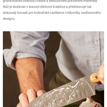
gravírováním kvetoucí třešně a exkluzivními přírodními materiály.
Nůž je dodáván v luxusní dárkové krabičce a představuje tak
dokonalý kousek pro kulinářské nadšence i milovníky nadčasového
designu.