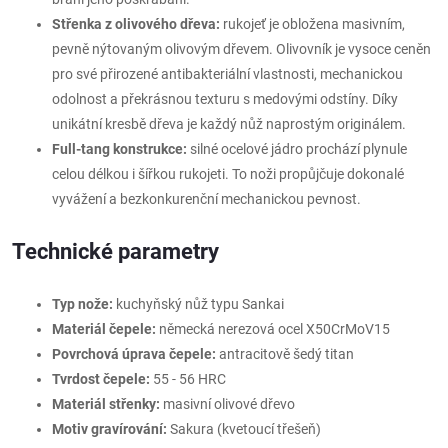
Střenka z olivového dřeva:
rukojeť je obložena masivním,
pevně nýtovaným olivovým dřevem. Olivovník je vysoce ceněn
pro své přirozené antibakteriální vlastnosti, mechanickou
odolnost a překrásnou texturu s medovými odstíny. Díky
unikátní kresbě dřeva je každý nůž naprostým originálem.
Full-tang konstrukce:
silné ocelové jádro prochází plynule
celou délkou i šířkou rukojeti. To noži propůjčuje dokonalé
vyvážení a bezkonkurenční mechanickou pevnost.
Technické parametry
Typ nože:
kuchyňský nůž typu Sankai
Materiál čepele:
německá nerezová ocel X50CrMoV15
Povrchová úprava čepele:
antracitově šedý titan
Tvrdost čepele:
55 - 56 HRC
Materiál střenky:
masivní olivové dřevo
Motiv gravírování:
Sakura (kvetoucí třešeň)