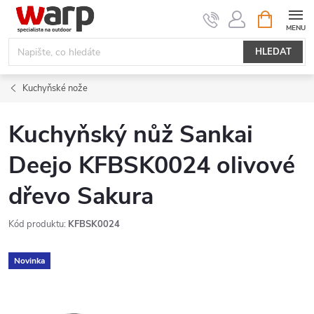
Přejít
NÁKUPNÍ
KOŠÍK
na
obsah
HLEDAT
Kuchyňské nože
Kuchyňský nůž Sankai
Deejo KFBSK0024 olivové
dřevo Sakura
Kód produktu:
KFBSK0024
Novinka