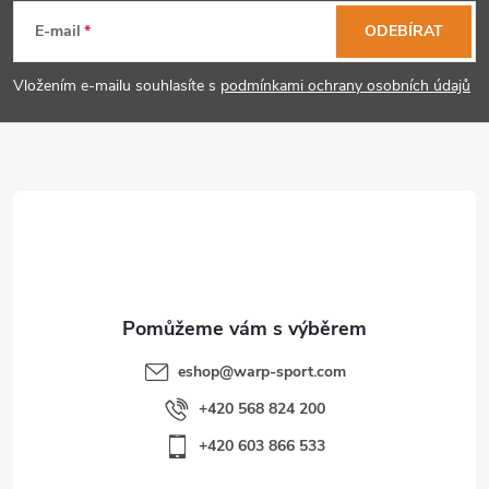
á
E-mail
ODEBÍRAT
p
Vložením e-mailu souhlasíte s
podmínkami ochrany osobních údajů
a
t
í
eshop
@
warp-sport.com
+420 568 824 200
+420 603 866 533