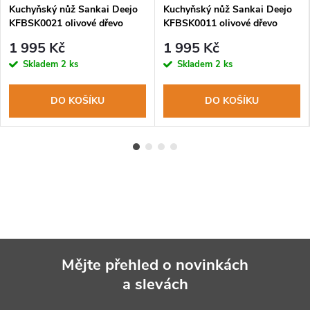
Kuchyňský nůž Sankai Deejo
Kuchyňský nůž Sankai Deejo
KFBSK0021 olivové dřevo
KFBSK0011 olivové dřevo
Triskell
1 995 Kč
1 995 Kč
Skladem
2 ks
Skladem
2 ks
DO KOŠÍKU
DO KOŠÍKU
Mějte přehled o novinkách
a slevách
Z