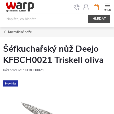
Přejít
NÁKUPNÍ
KOŠÍK
na
obsah
HLEDAT
Kuchyňské nože
Šéfkuchařský nůž Deejo
KFBCH0021 Triskell oliva
Kód produktu:
KFBCH0021
Novinka