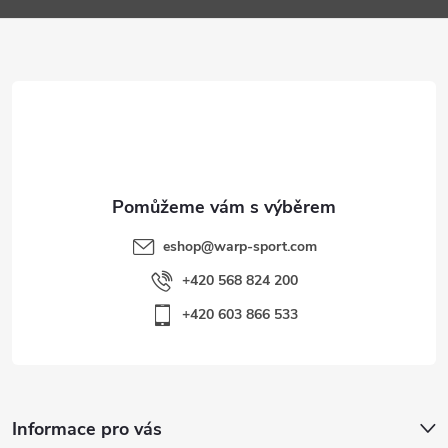
a
t
í
eshop
@
warp-sport.com
+420 568 824 200
+420 603 866 533
Informace pro vás