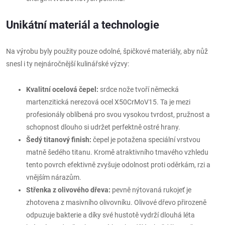
Unikátní materiál a technologie
Na výrobu byly použity pouze odolné, špičkové materiály, aby nůž
snesl i ty nejnáročnější kulinářské výzvy:
Kvalitní ocelová čepel:
srdce nože tvoří německá
martenzitická nerezová ocel X50CrMoV15. Ta je mezi
profesionály oblíbená pro svou vysokou tvrdost, pružnost a
schopnost dlouho si udržet perfektně ostré hrany.
Šedý titanový finish:
čepel je potažena speciální vrstvou
matně šedého titanu. Kromě atraktivního tmavého vzhledu
tento povrch efektivně zvyšuje odolnost proti oděrkám, rzi a
vnějším nárazům.
Střenka z olivového dřeva:
pevně nýtovaná rukojeť je
zhotovena z masivního olivovníku. Olivové dřevo přirozeně
odpuzuje bakterie a díky své hustotě vydrží dlouhá léta