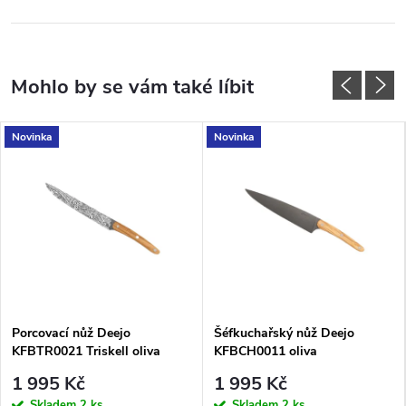
Novinka
Novinka
Porcovací nůž Deejo
Šéfkuchařský nůž Deejo
KFBTR0021 Triskell oliva
KFBCH0011 oliva
1 995 Kč
1 995 Kč
Skladem
2 ks
Skladem
2 ks