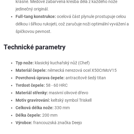
krásné. Medově zabarvená kresba dělá z každého nože
jedinečný originál.
Full-tang konstrukce:
ocelová část plynule prostupuje celou
délkou i šířkou rukojeti, což zaručuje noži optimální vyvážení a
špičkovou pevnost.
Technické parametry
Typ nože:
klasický kuchařský nůž (Chef)
Materiál čepele:
německá nerezová ocel X50CrMoV15
Povrchová úprava čepele:
antracitově šedý titan
Tvrdost čepele:
58 - 60 HRC
Materiál střenky:
masivní olivové dřevo
Motiv gravírování:
keltský symbol Triskell
Celková délka nože:
330 mm
Délka čepele:
200 mm
Výrobce:
francouzská značka Deejo