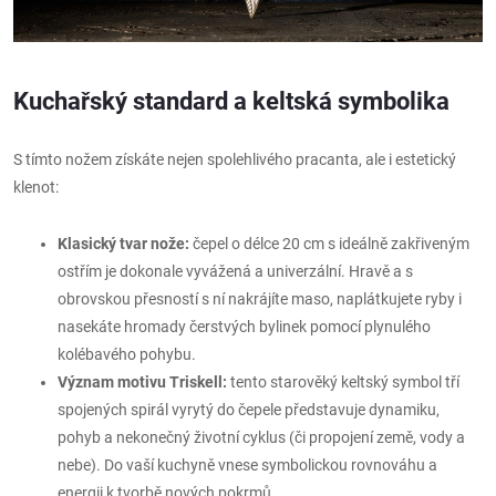
Kuchařský standard a keltská symbolika
S tímto nožem získáte nejen spolehlivého pracanta, ale i estetický
klenot:
Klasický tvar nože:
čepel o délce 20 cm s ideálně zakřiveným
ostřím je dokonale vyvážená a univerzální. Hravě a s
obrovskou přesností s ní nakrájíte maso, naplátkujete ryby i
nasekáte hromady čerstvých bylinek pomocí plynulého
kolébavého pohybu.
Význam motivu Triskell:
tento starověký keltský symbol tří
spojených spirál vyrytý do čepele představuje dynamiku,
pohyb a nekonečný životní cyklus (či propojení země, vody a
nebe). Do vaší kuchyně vnese symbolickou rovnováhu a
energii k tvorbě nových pokrmů.