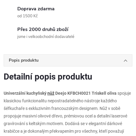
Doprava zdarma
od 1500 Kč
Přes 2000 druhů zboží
jsme i velkoobchodní dodavatelé
Popis produktu
Detailní popis produktu
Univerzální kuchyňský
nůž
Deejo KFBCH0021 Triskell oliva
spojuje
klasickou funkcionalitu nepostradatelného nástroje každého
šéfkuchaře s exkluzivním francouzským designem. Nůž v sobě
propojuje masivní olivové dřevo, prémiovou ocel a detailní laserové
gravírování s keltským motivem. Dodává se v elegantní dárkové
krabičce a je dokonalým překvapením pro všechny, kteří považují