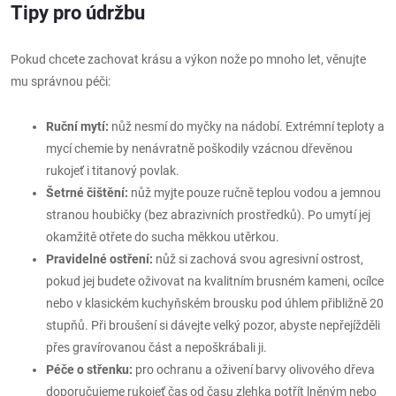
Tipy pro údržbu
Pokud chcete zachovat krásu a výkon nože po mnoho let, věnujte
mu správnou péči:
Ruční mytí:
nůž nesmí do myčky na nádobí. Extrémní teploty a
mycí chemie by nenávratně poškodily vzácnou dřevěnou
rukojeť i titanový povlak.
Šetrné čištění:
nůž myjte pouze ručně teplou vodou a jemnou
stranou houbičky (bez abrazivních prostředků). Po umytí jej
okamžitě otřete do sucha měkkou utěrkou.
Pravidelné ostření:
nůž si zachová svou agresivní ostrost,
pokud jej budete oživovat na kvalitním brusném kameni, ocílce
nebo v klasickém kuchyňském brousku pod úhlem přibližně 20
stupňů. Při broušení si dávejte velký pozor, abyste nepřejížděli
přes gravírovanou část a nepoškrábali ji.
Péče o střenku:
pro ochranu a oživení barvy olivového dřeva
doporučujeme rukojeť čas od času zlehka potřít lněným nebo