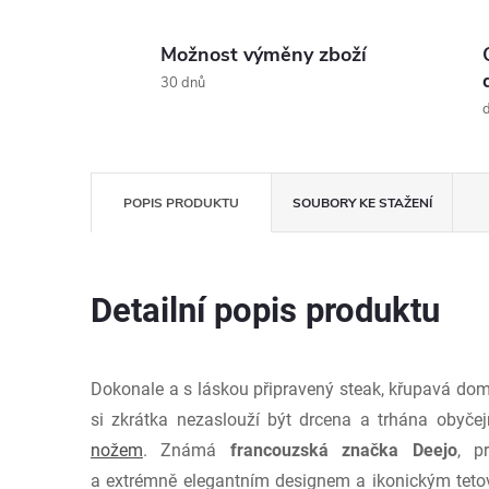
Možnost výměny zboží
30 dnů
d
POPIS PRODUKTU
SOUBORY KE STAŽENÍ
Detailní popis produktu
Dokonale a s láskou připravený steak, křupavá dom
si zkrátka nezaslouží být drcena a trhána obyče
nožem
. Známá
francouzská značka Deejo
, p
a extrémně elegantním designem a ikonickým tetová