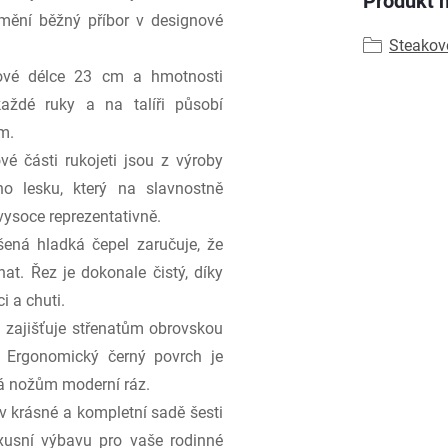
Produkt n
mění běžný příbor v designové
Steakov
vé délce 23 cm a hmotnosti
ždé ruky a na talíři působí
m.
vé části rukojeti jsou z výroby
ho lesku, který na slavnostně
vysoce reprezentativně.
ená hladká čepel zaručuje, že
hat. Řez je dokonale čistý, díky
i a chuti.
zajišťuje střenatům obrovskou
. Ergonomický černý povrch je
vá nožům moderní ráz.
 krásné a kompletní sadě šesti
uxusní výbavu pro vaše rodinné