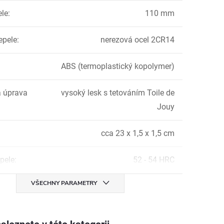
ele
:
110 mm
epele
:
nerezová ocel 2CR14
ABS (termoplastický kopolymer)
 úprava
vysoký lesk s tetováním Toile de
Jouy
cca 23 x 1,5 x 1,5 cm
pele
:
52 - 54 HRC
VŠECHNY PARAMETRY