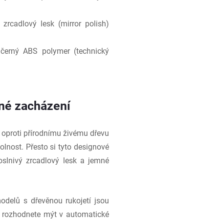
zrcadlový lesk (mirror polish)
černý ABS polymer (technický
rné zacházení
oproti přírodnímu živému dřevu
lnost. Přesto si tyto designové
oslnivý zrcadlový lesk a jemné
odelů s dřevěnou rukojetí jsou
e rozhodnete mýt v automatické