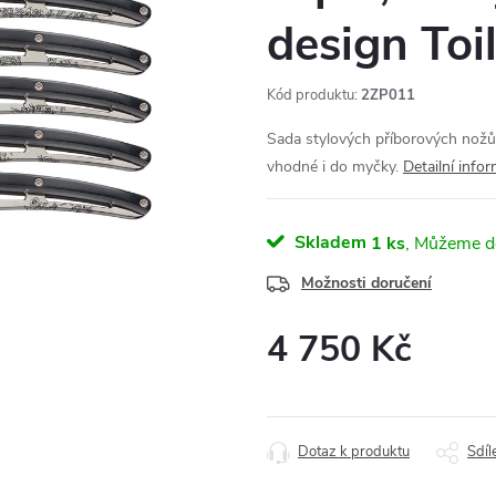
design Toi
Kód produktu:
2ZP011
Sada stylových příborových nožů 
vhodné i do myčky.
Detailní info
Skladem
1 ks
Možnosti doručení
4 750 Kč
Měrná
cena:
Dotaz k produktu
Sdíl