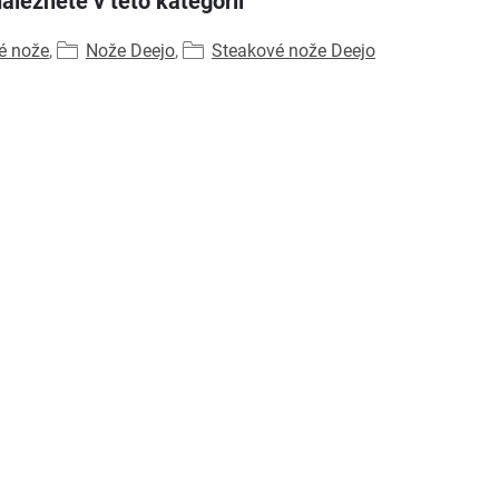
aleznete v této kategorii
é nože
,
Nože Deejo
,
Steakové nože Deejo