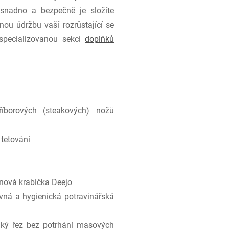
 snadno a bezpečně je složíte
ou údržbu vaší rozrůstající se
 specializovanou sekci
doplňků
borových (steakových) nožů
 tetování
onová krabička Deejo
evná a hygienická potravinářská
ladký řez bez potrhání masových