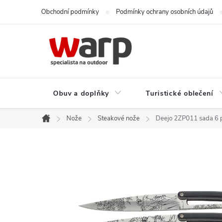
Přejít
Obchodní podmínky
Podmínky ochrany osobních údajů
na
obsah
Obuv a doplňky
Turistické oblečení
Nože
Steakové nože
Deejo 2ZP011 sada 6 př
Domů