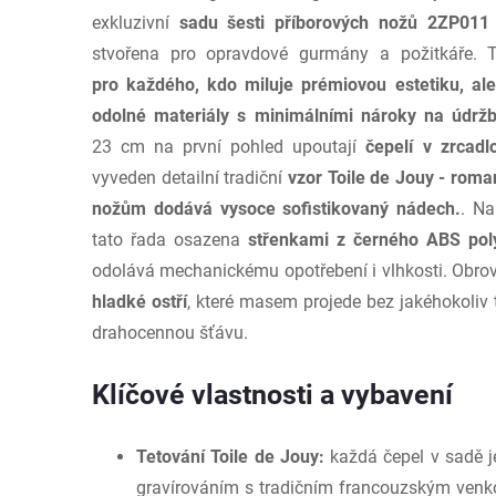
exkluzivní
sadu šesti příborových nožů 2ZP011
stvořena pro opravdové gurmány a požitkáře.
pro každého, kdo miluje prémiovou estetiku, a
odolné materiály s minimálními nároky na údrž
23 cm na první pohled upoutají
čepelí v zrcad
vyveden detailní tradiční
vzor Toile de Jouy - roma
nožům dodává vysoce sofistikovaný nádech.
. Na
tato řada osazena
střenkami z černého ABS po
odolává mechanickému opotřebení i vlhkosti. Obrov
hladké ostří
, které masem projede bez jakéhokoliv 
drahocennou šťávu.
Klíčové vlastnosti a vybavení
Tetování Toile de Jouy:
každá čepel v sadě j
gravírováním s tradičním francouzským ven