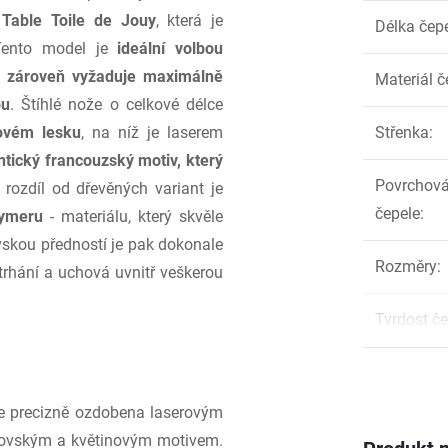
 Table Toile de Jouy
, která je
Délka čep
 Tento model je
ideální volbou
le zároveň vyžaduje maximálně
Materiál č
bu
. Štíhlé nože o celkové délce
lovém lesku
, na níž je laserem
Střenka
:
ntický francouzský motiv, který
Povrchová
 rozdíl od dřevěných variant je
čepele
:
lymeru
- materiálu, který skvěle
skou předností je pak dokonale
Rozměry
:
trhání a uchová uvnitř veškerou
Tvrdost če
e precizně ozdobena laserovým
kovským a květinovým motivem.