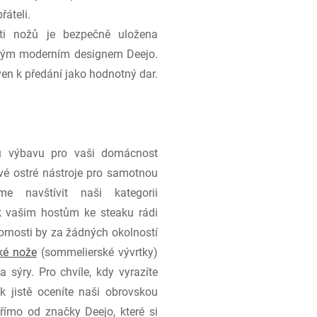
řáteli.
i nožů je bezpečně uložena
istým moderním designem Deejo.
ven k předání jako hodnotný dar.
u výbavu pro vaši domácnost
ivé ostré nástroje pro samotnou
me navštívit naši kategorii
 vašim hostům ke steaku rádi
zornosti by za žádných okolností
ké nože
(sommelierské vývrtky)
 sýry. Pro chvíle, kdy vyrazíte
k jistě oceníte naši obrovskou
ímo od značky Deejo, které si