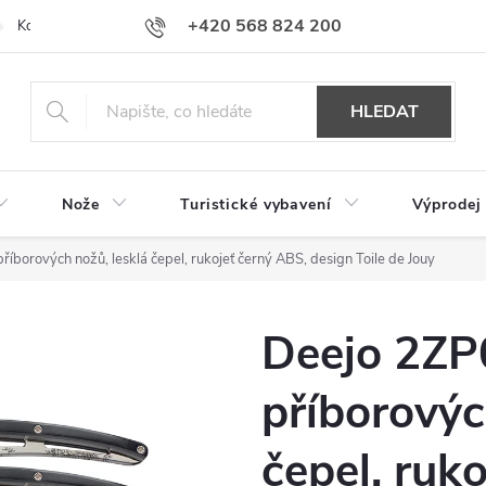
+420 568 824 200
Kontakty
Doprava a platba
Hodnocení obchodu
HLEDAT
Nože
Turistické vybavení
Výprodej
íborových nožů, lesklá čepel, rukojeť černý ABS, design Toile de Jouy
Deejo 2ZP
příborovýc
čepel, ruk