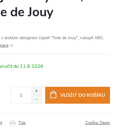
le de Jouy
s lesklým designem čepelí "Toile de Jouy", rukojeť ABS,
rmace
11.8.2026
VLOŽIT DO KOŠÍKU
et
Tisk
Značka:
Deejo