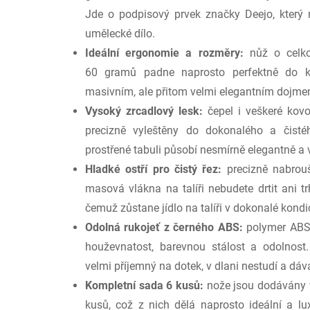
Jde o podpisový prvek značky Deejo, který 
umělecké dílo.
Ideální ergonomie a rozměry:
nůž o celko
60 gramů padne naprosto perfektně do ka
masivním, ale přitom velmi elegantním dojme
Vysoký zrcadlový lesk:
čepel i veškeré kovo
precizně vyleštěny do dokonalého a čisté
prostřené tabuli působí nesmírně elegantně a 
Hladké ostří pro čistý řez:
precizně nabrouš
masová vlákna na talíři nebudete drtit ani tr
čemuž zůstane jídlo na talíři v dokonalé kondic
Odolná rukojeť z černého ABS:
polymer ABS 
houževnatost, barevnou stálost a odolnost
velmi příjemný na dotek, v dlani nestudí a dá
Kompletní sada 6 kusů:
nože jsou dodávány v
kusů, což z nich dělá naprosto ideální a l