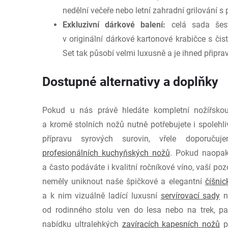
nedělní večeře nebo letní zahradní grilování s p
Exkluzivní dárkové balení:
celá sada šest
v originální dárkové kartonové krabičce s č
Set tak působí velmi luxusně a je ihned připra
Dostupné alternativy a doplňky
Pokud u nás právě hledáte kompletní nožířsko
a kromě stolních nožů nutně potřebujete i spolehl
přípravu syrových surovin, vřele doporučuje
profesionálních kuchyňských nožů
. Pokud naopak
a často podáváte i kvalitní ročníkové víno, vaší po
neměly uniknout naše špičkové a elegantní
číšnic
a k nim vizuálně ladící luxusní
servírovací sady
na
od rodinného stolu ven do lesa nebo na trek, pa
nabídku ultralehkých
zavíracích kapesních nožů
př