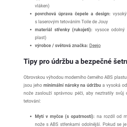
vláken)
povrchová úprava čepele a design:
vysoký 
s laserovým tetováním Toile de Jouy
materiál střenky (rukojeti):
vysoce odolný 
plast)
výrobce / světová značka:
Deejo
Tipy pro údržbu a bezpečné šet
Obrovskou výhodou moderního černého ABS plastu 
jsou jeho
minimální nároky na údržbu
a vysoká odo
nože zaslouží správnou péči, aby neztratily svůj 
tetování:
Mytí v myčce (s opatrností):
na rozdíl od m
nože s ABS střenkami odolnější. Pokud se j