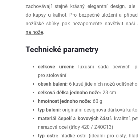
zachovávají stejně krásný elegantní design, ale
do kapsy u kalhot. Pro bezpečné uložení a případn
nožířské sbírky pak nezapomeňte navštívit naši
na nože
.
Technické parametry
celkové určení:
luxusní sada pevných pří
pro stolování
obsah balení:
6 kusů jídelních nožů odlišného
celková délka jednoho nože:
23 cm
hmotnost jednoho nože:
60 g
typ balení:
originální designová dárková kart
materiál čepelí a kovových částí:
kvalitní, p
nerezová ocel (třídy 420 / Z40C13)
typ ostří:
hladké ostří (ideální pro čistý, h