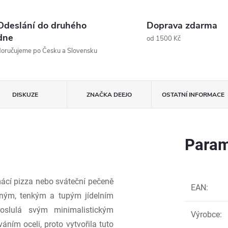
Odeslání do druhého
Doprava zdarma
dne
od 1500 Kč
oručujeme po Česku a Slovensku
DISKUZE
ZNAČKA
DEEJO
OSTATNÍ INFORMACE
Param
ácí pizza nebo sváteční pečeně
EAN
:
jným, tenkým a tupým jídelním
roslulá svým minimalistickým
Výrobce
:
ním oceli, proto vytvořila tuto