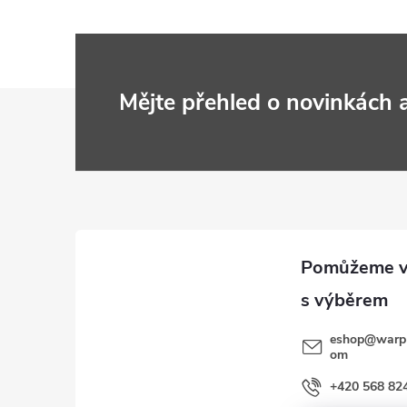
Z
Mějte přehled o novinkách
á
p
a
t
í
eshop
@
warp
om
+420 568 82