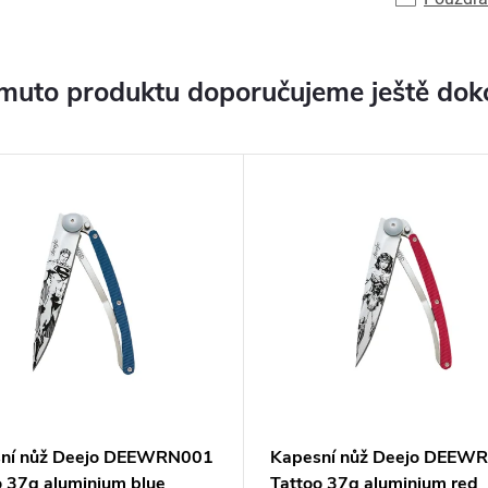
muto produktu doporučujeme ještě dok
ní nůž Deejo DEEWRN001
Kapesní nůž Deejo DEEW
o 37g aluminium blue
Tattoo 37g aluminium red