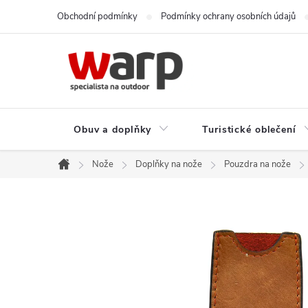
Přejít
Obchodní podmínky
Podmínky ochrany osobních údajů
na
obsah
Obuv a doplňky
Turistické oblečení
Nože
Doplňky na nože
Pouzdra na nože
Domů