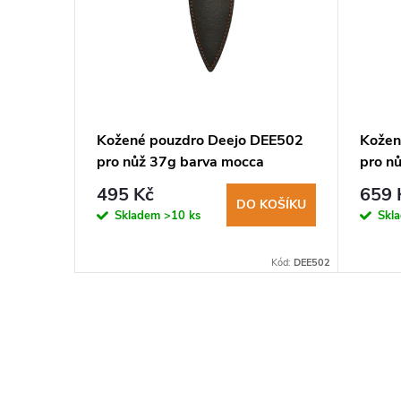
o
Kožené pouzdro Deejo DEE502
Kožen
é švy
pro nůž 37g barva mocca
pro nů
495 Kč
659 
KOŠÍKU
DO KOŠÍKU
Skladem
>10 ks
Skl
:
COR ETU100
Kód:
DEE502