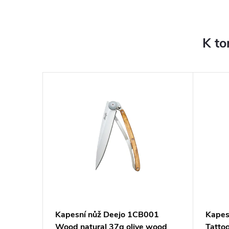
K to
080
Kapesní nůž Deejo 1CB001
Kapes
ountain
Wood natural 37g olive wood
Tatto