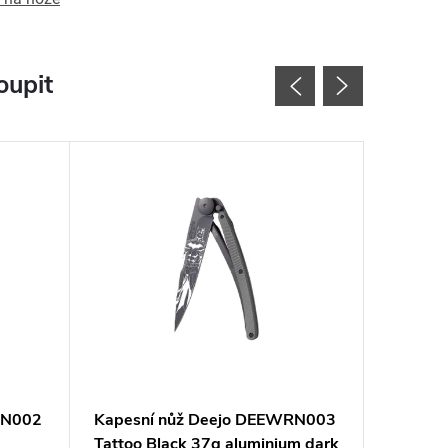
oupit
RN002
Kapesní nůž Deejo DEEWRN003
Kapesn
Tattoo Black 37g aluminium dark
Tattoo 