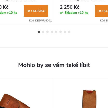
rman
Wonder Woman
0 Kč
2 250 Kč
DO KOŠÍKU
DO KO
adem
>10 ks
Skladem
>10 ks
Kód:
DEEWRN001
Kód:
D