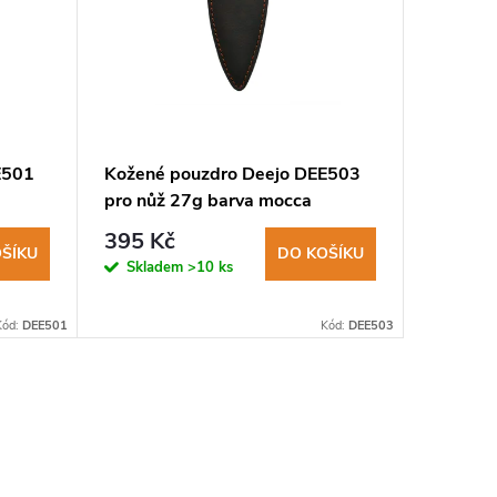
E501
Kožené pouzdro Deejo DEE503
Deejo D
pro nůž 27g barva mocca
525 K
395 Kč
ŠÍKU
DO KOŠÍKU
Není s
Skladem
>10 ks
dostupno
dotaz
Kód:
DEE501
Kód:
DEE503