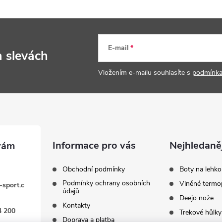
E-mail
a slevách
Vložením e-mailu souhlasíte s
podmínka
Informace pro vás
Nejhledaněj
Obchodní podmínky
Boty na lehko
Podmínky ochrany osobních
Vlněné termo
-sport.c
údajů
Deejo nože
Kontakty
4 200
Trekové hůlky
Doprava a platba