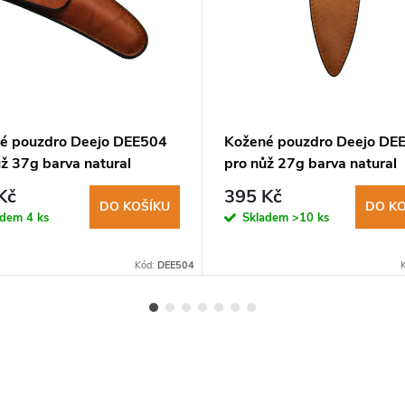
é pouzdro Deejo DEE504
Kožené pouzdro Deejo DE
ž 37g barva natural
pro nůž 27g barva natural
Kč
395 Kč
DO KOŠÍKU
DO KO
adem
4 ks
Skladem
>10 ks
Kód:
DEE504