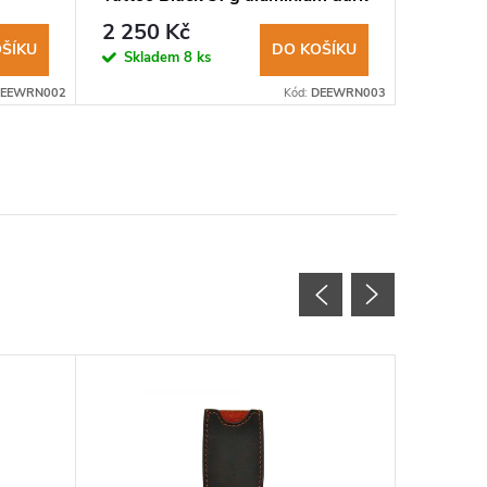
grey The Batman
grey C
2 250 Kč
2 250
ŠÍKU
DO KOŠÍKU
Skladem
8 ks
Sklad
EEWRN002
Kód:
DEEWRN003