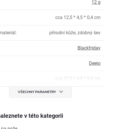
:
12 g
cca 12,5 * 4,5 * 0,4 cm
materiál
:
přírodní kůže, zdobný šev
Blackfriday
Deejo
cca 12,5 * 4,5 * 0,4 cm
VŠECHNY PARAMETRY
aleznete v této kategorii
 na nože