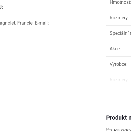
Hmotnost
U:
Rozměry
:
nolet, Francie. E-mail:
Speciální 
Akce
:
Výrobce
:
Rozměry
:
Produkt n
Pouzdra