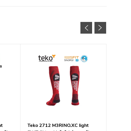
ht
Teko 2712 M3RINO.XC light
Teko 4