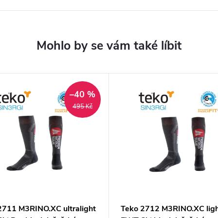
–40 %
495 Kč
2711 M3RINO.XC ultralight
Teko 2712 M3RINO.XC lig