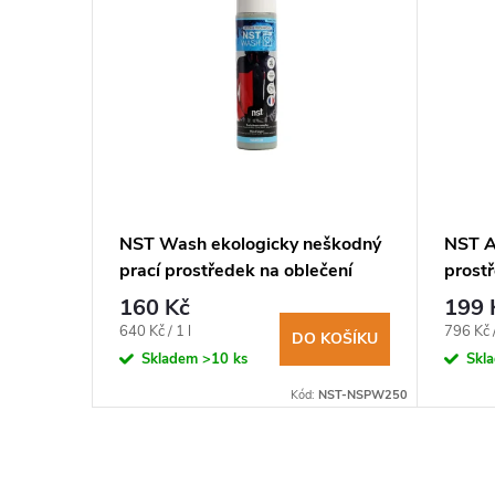
495 Kč
tralight
NST Wash ekologicky neškodný
NST A
ské
prací prostředek na oblečení
prost
250ml
250m
160 Kč
199 
BRAZIT
Měrná
Měrná
640 Kč / 1 l
796 Kč /
DO KOŠÍKU
cena:
cena:
Skladem
>10 ks
Skl
EKO 2711B XL
Kód:
NST-NSPW250