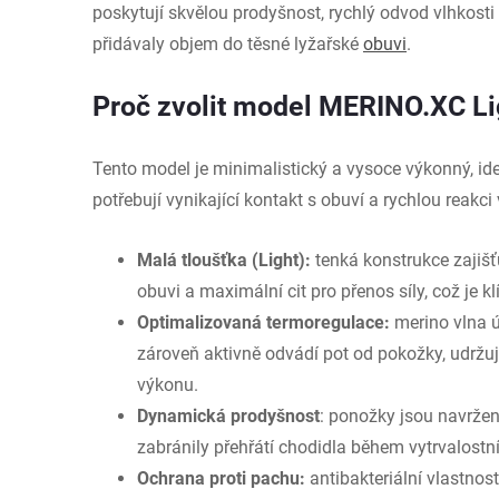
poskytují skvělou prodyšnost, rychlý odvod vlhkosti 
přidávaly objem do těsné lyžařské
obuvi
.
Proč zvolit model MERINO.XC Li
Tento model je minimalistický a vysoce výkonný, ideá
potřebují vynikající kontakt s obuví a rychlou reakci 
Malá tloušťka (Light):
tenká konstrukce zajišť
obuvi a maximální cit pro přenos síly, což je k
Optimalizovaná termoregulace:
merino vlna ú
zároveň aktivně odvádí pot od pokožky, udržují
výkonu.
Dynamická prodyšnost
: ponožky jsou navrženy
zabránily přehřátí chodidla během vytrvalostn
Ochrana proti pachu:
antibakteriální vlastnost