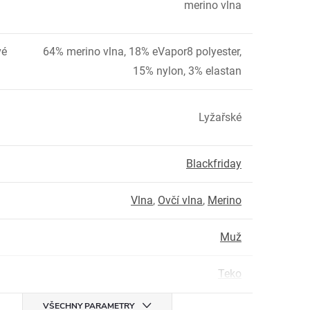
merino vlna
vé
64% merino vlna, 18% eVapor8 polyester,
15% nylon, 3% elastan
Lyžařské
Blackfriday
Vlna
,
Ovčí vlna
,
Merino
Muž
Teko
VŠECHNY PARAMETRY