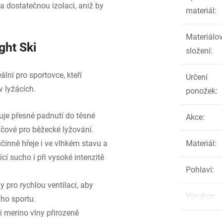
a dostatečnou izolaci, aniž by
materiál
:
Materiálo
ght Ski
složení
:
lní pro sportovce, kteří
Určení
v lyžácích.
ponožek
:
uje přesné padnutí do těsné
Akce
:
líčové pro běžecké lyžování.
činně hřeje i ve vlhkém stavu a
Materiál
:
cí sucho i při vysoké intenzitě
Pohlaví
:
 pro rychlou ventilaci, aby
Výrobce
:
ího sportu.
i merino vlny přirozeně