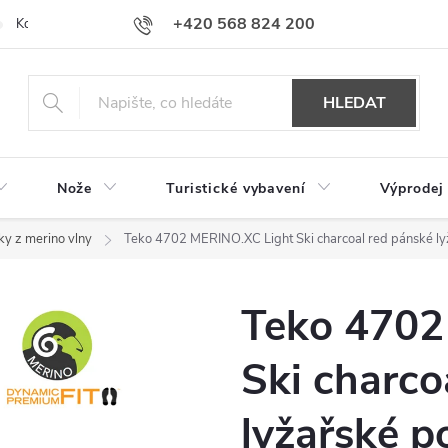
+420 568 824 200
Kontakty
Doprava a platba
Hodnocení obchodu
HLEDAT
Nože
Turistické vybavení
Výprodej
y z merino vlny
Teko 4702 MERINO.XC Light Ski charcoal red pánské l
Teko 4702
Ski charco
lyžařské 