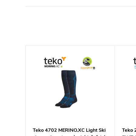
–10 %
299 Kč
racite-
Teko 4702 MERINO.XC Light Ski
Teko 