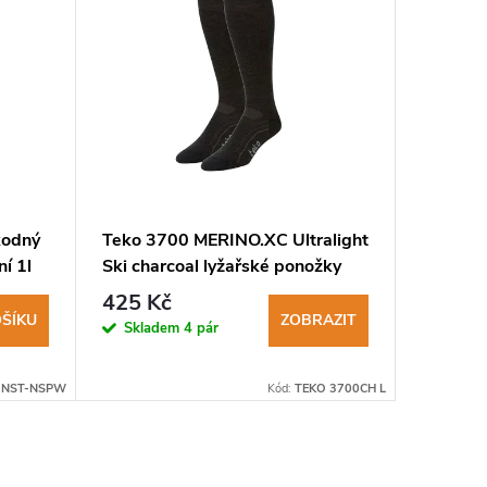
kodný
Teko 3700 MERINO.XC Ultralight
Duras S
í 1l
Ski charcoal lyžařské ponožky
red zim
425 Kč
299 K
ŠÍKU
ZOBRAZIT
Skladem
4 pár
Sklad
:
NST-NSPW
Kód:
TEKO 3700CH L