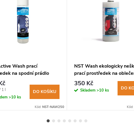
ctive Wash prací
NST Wash ekologicky neš
ředek na spodní prádlo
prací prostředek na oblečen
l
Kč
350 Kč
DO KO
 1 l
Skladem
>10 ks
DO KOŠÍKU
adem
>10 ks
Kód:
NST-NAW250
Kód