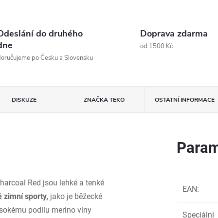
Odeslání do druhého
Doprava zdarma
dne
od 1500 Kč
oručujeme po Česku a Slovensku
DISKUZE
ZNAČKA
TEKO
OSTATNÍ INFORMACE
Param
harcoal Red jsou lehké a tenké
EAN
:
 zimní sporty,
jako je běžecké
vysokému podílu merino vlny
Speciální