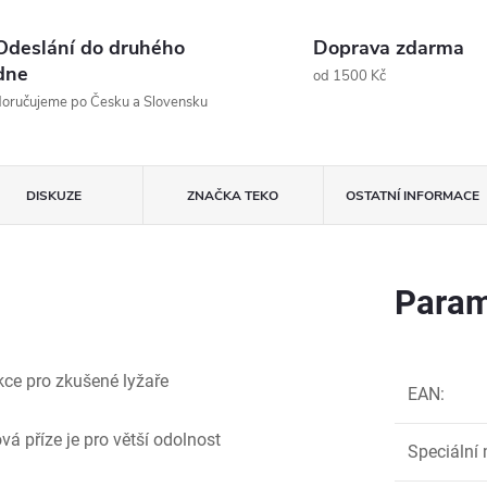
Odeslání do druhého
Doprava zdarma
dne
od 1500 Kč
oručujeme po Česku a Slovensku
DISKUZE
ZNAČKA
TEKO
OSTATNÍ INFORMACE
Param
kce pro zkušené lyžaře
EAN
:
á příze je pro větší odolnost
Speciální 