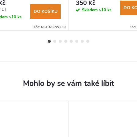
l
Kč
350 Kč
DO KO
 1 l
Skladem
>10 ks
DO KOŠÍKU
adem
>10 ks
Kód:
NST-NSPW250
Kód