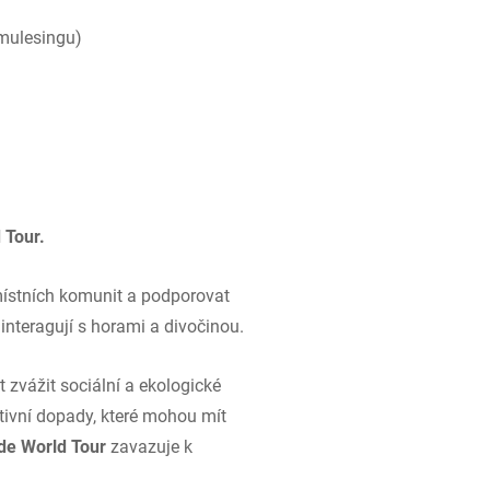
 mulesingu)
d Tour.
místních komunit a podporovat
nteragují s horami a divočinou.
 zvážit sociální a ekologické
tivní dopady, které mohou mít
de World Tour
zavazuje k