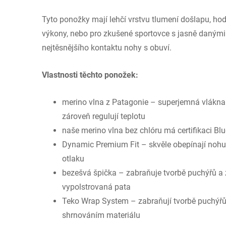
Tyto ponožky mají lehčí vrstvu tlumení došlapu, hod
výkony, nebo pro zkušené sportovce s jasně danými 
nejtěsnějšího kontaktu nohy s obuví.
Vlastnosti těchto ponožek:
merino vlna z Patagonie – superjemná vlákna 
zároveň regulují teplotu
naše merino vlna bez chlóru má certifikaci Bl
Dynamic Premium Fit – skvěle obepínají nohu, 
otlaku
bezešvá špička – zabraňuje tvorbě puchýřů a z
vypolstrovaná pata
Teko Wrap System – zabraňují tvorbě puchýřů
shrnováním materiálu