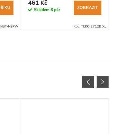
dámské 
461 Kč
739 K
ŠÍKU
ZOBRAZIT
Skladem
6 pár
Sklad
:
NST-NSPW
Kód:
TEKO 2712B XL