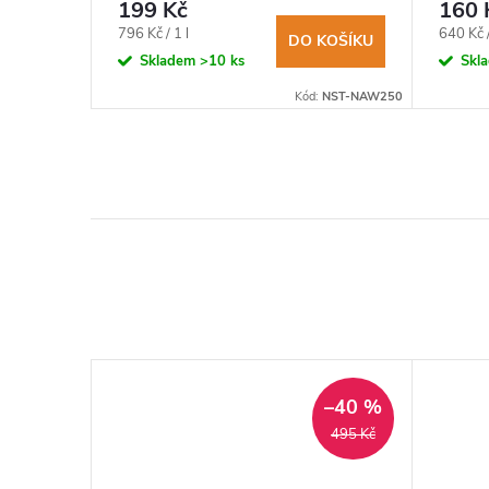
250ml
250m
199 Kč
160 
BRAZIT
Měrná
Měrná
796 Kč / 1 l
640 Kč /
DO KOŠÍKU
cena:
cena:
Skladem
>10 ks
Skl
EKO 2711B XL
Kód:
NST-NAW250
–40 %
495 Kč