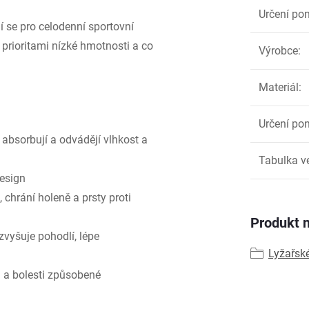
Určení po
í se pro celodenní sportovní
prioritami nízké hmotnosti a co
Výrobce
:
Materiál
:
Určení po
absorbují a odvádějí vlhkost a
Tabulka ve
uesign
chrání holeně a prsty proti
Produkt n
vyšuje pohodlí, lépe
Lyžařsk
 a bolesti způsobené