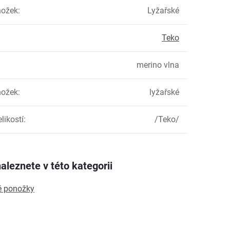
nožek
:
Lyžařské
Teko
merino vlna
nožek
:
lyžařské
likostí
:
/Teko/
aleznete v této kategorii
é ponožky