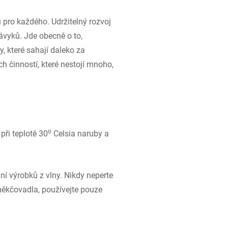
 pro každého. Udržitelný rozvoj
ávyků. Jde obecně o to,
, které sahají daleko za
 činností, které nestojí mnoho,
o
při teplotě 30
Celsia naruby a
aní výrobků z vlny. Nikdy neperte
měkčovadla, používejte pouze