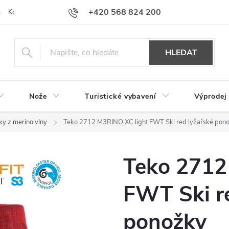
+420 568 824 200
Kontakty
Doprava a platba
Hodnocení obchodu
HLEDAT
Nože
Turistické vybavení
Výprodej
y z merino vlny
Teko 2712 M3RINO.XC light FWT Ski red lyžařské pon
Teko 2712
FWT Ski re
ponožky