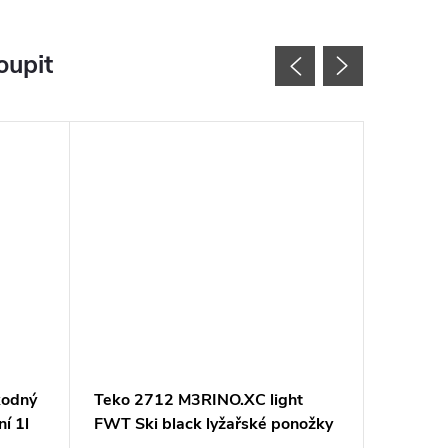
oupit
kodný
Teko 2712 M3RINO.XC light
Teko 4
í 1l
FWT Ski black lyžařské ponožky
Ski char