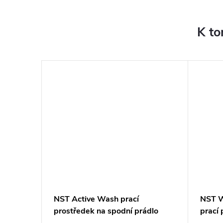
K to
–40 %
495 Kč
tralight
NST Active Wash prací
NST W
ské
prostředek na spodní prádlo
prací 