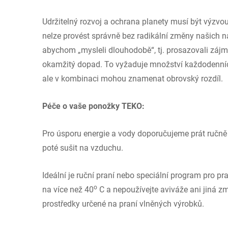
Udržitelný rozvoj a ochrana planety musí být výzvou
nelze provést správně bez radikální změny našich n
abychom „mysleli dlouhodobě“, tj. prosazovali zájmy
okamžitý dopad. To vyžaduje množství každodenních
ale v kombinaci mohou znamenat obrovský rozdíl.
Péče o vaše ponožky TEKO:
Pro úsporu energie a vody doporučujeme prát ručně 
poté sušit na vzduchu.
Ideální je ruční praní nebo speciální program pro pr
o
na více než 40
C a nepoužívejte aviváže ani jiná z
prostředky určené na praní vlněných výrobků.