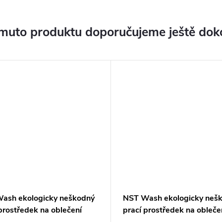
muto produktu doporučujeme ještě dok
ash ekologicky neškodný
NST Wash ekologicky neš
prostředek na oblečení
prací prostředek na oblečen