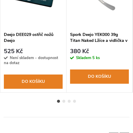
Deejo DEE029 ostřič nožů
Spork Deejo YEK000 39g
Deejo
Titan Naked Lžíce a vidlička v
jednom
525 Kč
380 Kč
Není skladem - dostupnost
Skladem
5 ks
na dotaz
DO KOŠÍKU
DO KOŠÍKU