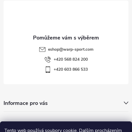
t
í
eshop
@
warp-sport.com
+420 568 824 200
+420 603 866 533
Informace pro vás
Nejhledanější
Tento web používá soubory cookie. Dalším procházením