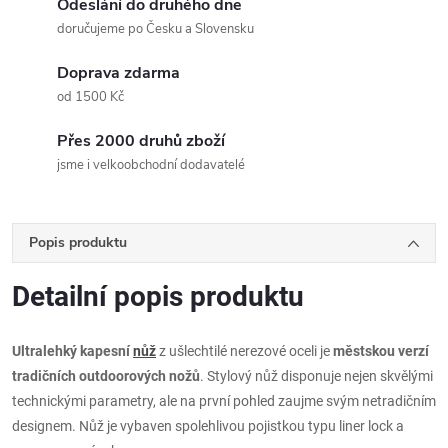
Odeslání do druhého dne
doručujeme po Česku a Slovensku
Doprava zdarma
od 1500 Kč
Přes 2000 druhů zboží
jsme i velkoobchodní dodavatelé
Popis produktu
Detailní popis produktu
Ultralehký kapesní
nůž
z ušlechtilé nerezové oceli je
městskou verzí
tradičních outdoorových nožů
. Stylový nůž disponuje nejen skvělými
technickými parametry, ale na první pohled zaujme svým netradičním
designem. Nůž je vybaven spolehlivou pojistkou typu liner lock a