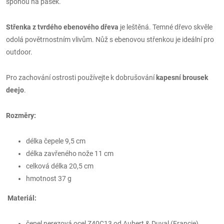
sponou na pásek.
Střenka z tvrdého ebenového dřeva
je leštěná. Temné dřevo skvěle
odolá povětrnostním vlivům. Nůž s ebenovou střenkou je ideální pro
outdoor.
Pro zachování ostrosti používejte k dobrušování
kapesní brousek
deejo
.
Rozměry:
délka čepele 9,5 cm
délka zavřeného nože 11 cm
celková délka 20,5 cm
hmotnost 37 g
Materiál:
čepel nerezová ocel Z40C13 od Aubert & Duval (Francie)