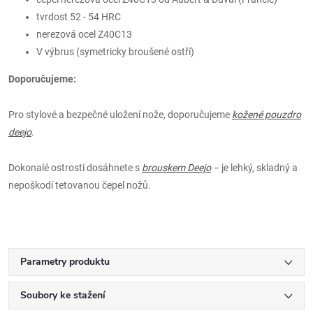
tvrdost 52 - 54 HRC
nerezová ocel Z40C13
V výbrus (symetricky broušené ostří)
Doporučujeme:
Pro stylové a bezpečné uložení nože, doporučujeme
kožené pouzdro
deejo
.
Dokonalé ostrosti dosáhnete s
brouskem Deejo
– je lehký, skladný a
nepoškodí tetovanou čepel nožů.
Parametry produktu
Soubory ke stažení