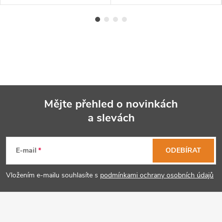
Mějte přehled o novinkách
a slevách
Z
á
E-mail
ODEBÍRAT
p
Vložením e-mailu souhlasíte s
podmínkami ochrany osobních údajů
a