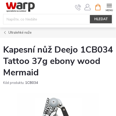
Přejít
NÁKUPNÍ
KOŠÍK
na
obsah
HLEDAT
Ultralehké nože
Kapesní nůž Deejo 1CB034
Tattoo 37g ebony wood
Mermaid
Kód produktu:
1CB034