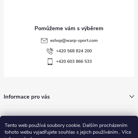
í
eshop
@
warp-sport.com
+420 568 824 200
+420 603 866 533
Informace pro vás
Nejhledanější
Tento web používá soubory cookie. Dalším procházením
tohoto webu vyjadřujete souhlas s jejich používáním.. Více