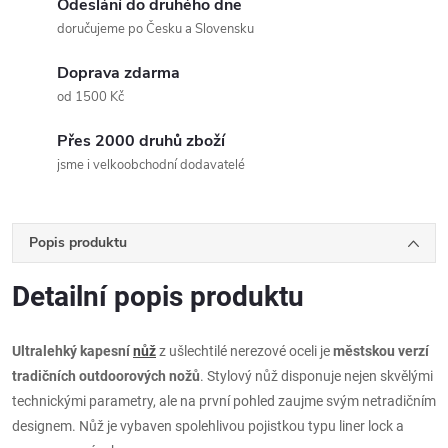
Odeslání do druhého dne
doručujeme po Česku a Slovensku
Doprava zdarma
od 1500 Kč
Přes 2000 druhů zboží
jsme i velkoobchodní dodavatelé
Popis produktu
Detailní popis produktu
Ultralehký kapesní
nůž
z ušlechtilé nerezové oceli je
městskou verzí
tradičních outdoorových nožů
. Stylový nůž disponuje nejen skvělými
technickými parametry, ale na první pohled zaujme svým netradičním
designem. Nůž je vybaven spolehlivou pojistkou typu liner lock a