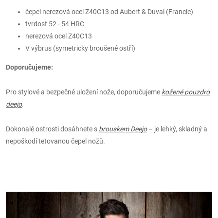
čepel nerezová ocel Z40C13 od Aubert & Duval (Francie)
tvrdost 52 - 54 HRC
nerezová ocel Z40C13
V výbrus (symetricky broušené ostří)
Doporučujeme:
Pro stylové a bezpečné uložení nože, doporučujeme
kožené pouzdro
deejo
.
Dokonalé ostrosti dosáhnete s
brouskem Deejo
– je lehký, skladný a
nepoškodí tetovanou čepel nožů.