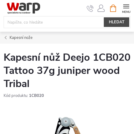
Přejít
NÁKUPNÍ
KOŠÍK
na
obsah
HLEDAT
Kapesní nože
Kapesní nůž Deejo 1CB020
Tattoo 37g juniper wood
Tribal
Kód produktu:
1CB020