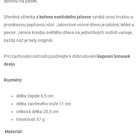
sponou na pásek.
Dřevěná střenka
z kořene exotického jalovce
vyniká svou trvalou a
pronikavou pepřovou vůní. Jalovcové vonné dřevo je odolné, lehké a
pevné. Jemná kresba světlého dřeva na jednotlivých nožích variuje,
každý nůž je tedy originál.
Pro zachování ostrosti používejte k dobrušování
kapesní brousek
deejo
.
Rozměry:
délka čepele 9,5 cm
délka zavřeného nože 11 cm
celková délka 20,5 cm
hmotnost 37 g
Materiál: