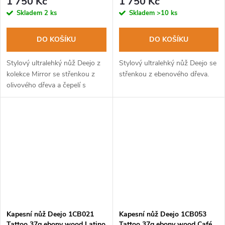
1 750 Kč
1 750 Kč
Skladem
2 ks
Skladem
>10 ks
DO KOŠÍKU
DO KOŠÍKU
Stylový ultralehký nůž Deejo z
Stylový ultralehký nůž Deejo se
kolekce Mirror se střenkou z
střenkou z ebenového dřeva.
olivového dřeva a čepelí s
vysokým leskem a tetováním
"Eiffel Tower".
Kapesní nůž Deejo 1CB021
Kapesní nůž Deejo 1CB053
Tattoo 37g ebony wood Latino
Tattoo 37g ebony wood Café