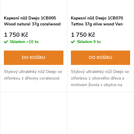
Kapesní nůž Deejo 1CB005
Kapesní nůž Deejo 1CB070
Wood natural 37g coralwood
Tattoo 37g olive wood Van
Life
1 750 Kč
1 750 Kč
Skladem
>10 ks
Skladem
9 ks
DO KOŠÍKU
DO KOŠÍKU
Stylový ultralehký nůž Deejo se
Stylový ultralehký nůž Deejo se
střenkou z dřeviny coralwood.
střenkou z olivového dřeva a
motivem života v obytce na
pláži.