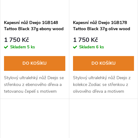
Kapesní nůž Deejo 1GB148
Kapesní nůž Deejo 1GB178
Tattoo Black 37g ebony wood
Tattoo Black 37g olive wood
Punk
Aquarius
1 750 Kč
1 750 Kč
Skladem
5 ks
Skladem
6 ks
DO KOŠÍKU
DO KOŠÍKU
Stylový ultralehký nůž Deejo se
Stylový ultralehký nůž Deejo z
střenkou z ebenového dřeva a
kolekce Zodiac se střenkou z
tetovanou čepelí s motivem
olivového dřeva a motivem
punk.
znamení vodnáře.