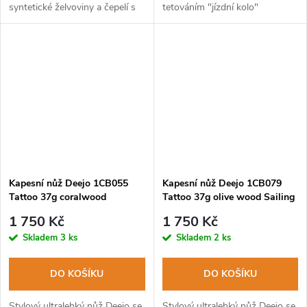
syntetické želvoviny a čepelí s
tetováním "jízdní kolo"
vysokým leskem a tetovnáním
"Celtic".
Kapesní nůž Deejo 1CB055
Kapesní nůž Deejo 1CB079
Tattoo 37g coralwood
Tattoo 37g olive wood Sailing
Manuscript
1 750 Kč
1 750 Kč
Skladem
3 ks
Skladem
2 ks
DO KOŠÍKU
DO KOŠÍKU
Stylový ultralehký nůž Deejo se
Stylový ultralehký nůž Deejo se