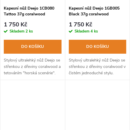
Kapesní nůž Deejo 1CB080
Kapesní nůž Deejo 1GB005
Tattoo 37g coralwood
Black 37g coralwood
Mountain
1 750 Kč
1 750 Kč
Skladem
2 ks
Skladem
4 ks
DO KOŠÍKU
DO KOŠÍKU
Stylový ultralehký nůž Deejo se
Stylový ultralehký nůž Deejo se
střenkou z dřeviny coralwood a
střenkou z dřeviny coralwood v
tetováním "horská scenérie".
čistém jednoduché stylu.