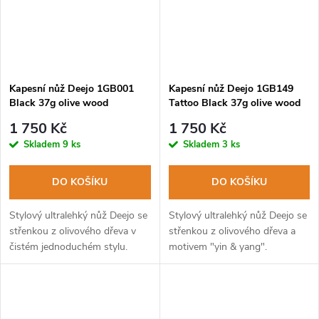
Kapesní nůž Deejo 1GB001
Kapesní nůž Deejo 1GB149
Black 37g olive wood
Tattoo Black 37g olive wood
Yin & Yang
1 750 Kč
1 750 Kč
Skladem
9 ks
Skladem
3 ks
DO KOŠÍKU
DO KOŠÍKU
Stylový ultralehký nůž Deejo se
Stylový ultralehký nůž Deejo se
střenkou z olivového dřeva v
střenkou z olivového dřeva a
čistém jednoduchém stylu.
motivem "yin & yang".