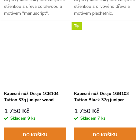
střenkou z dřeva coralwood a
střenkou z olivového dřeva a
motivem "manuscript".
motivem plachetnic.
Tip
Kapesní nůž Deejo 1CB104
Kapesní nůž Deejo 1GB103
Tattoo 37g juniper wood
Tattoo Black 37g juniper
Mandala
wood Bicycle
1 750 Kč
1 750 Kč
Skladem
9 ks
Skladem
7 ks
DO KOŠÍKU
DO KOŠÍKU