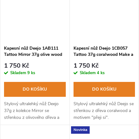
Kapesní nůž Deejo 1AB111
Kapesní nůž Deejo 1CB057
Tattoo Mirror 37g olive wood
Tattoo 37g coralwood Make a
Bees
Wish
1 750 Kč
1 750 Kč
Skladem
9 ks
Skladem
4 ks
DO KOŠÍKU
DO KOŠÍKU
Stylový ultralehký nůž Deejo
Stylový ultralehký nůž Deejo se
37g z kolekce Mirror se
střenkou z dřeva coralwood a
střenkou z olivového dřeva a
motivem "přeji si".
čepelí s vysokým leskem a
Novinka
tetováním Bees.