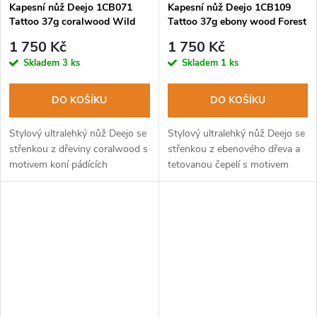
Kapesní nůž Deejo 1CB071
Kapesní nůž Deejo 1CB109
Tattoo 37g coralwood Wild
Tattoo 37g ebony wood Forest
Horses
1 750 Kč
1 750 Kč
Skladem
3 ks
Skladem
1 ks
DO KOŠÍKU
DO KOŠÍKU
Stylový ultralehký nůž Deejo se
Stylový ultralehký nůž Deejo se
střenkou z dřeviny coralwood s
střenkou z ebenového dřeva a
motivem koní pádících
tetovanou čepelí s motivem
přírodou.
lesa.