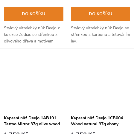
DO KOŠÍKU
DO KOŠÍKU
Stylový ultralehký nůž Deejo z
Stylový ultralehký nůž Deejo se
kolekce Zodiac se střenkou z
střenkou z karbonu a tetováním
olivového dřeva a motivem
lev.
znamení raka.
Kapesní nůž Deejo 1AB101
Kapesní nůž Deejo 1CB004
Tattoo Mirror 37g olive wood
Wood natural 37g ebony
Eiffel Tower
wood