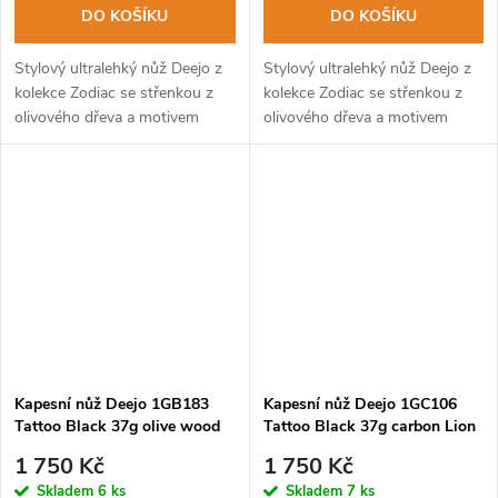
DO KOŠÍKU
DO KOŠÍKU
Stylový ultralehký nůž Deejo z
Stylový ultralehký nůž Deejo z
kolekce Zodiac se střenkou z
kolekce Zodiac se střenkou z
olivového dřeva a motivem
olivového dřeva a motivem
znamení střelce.
znamení býka.
Kapesní nůž Deejo 1GB183
Kapesní nůž Deejo 1GC106
Tattoo Black 37g olive wood
Tattoo Black 37g carbon Lion
Cancer
1 750 Kč
1 750 Kč
Skladem
6 ks
Skladem
7 ks