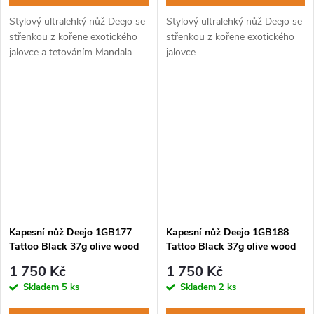
Stylový ultralehký nůž Deejo se
Stylový ultralehký nůž Deejo se
střenkou z kořene exotického
střenkou z kořene exotického
jalovce a tetováním Mandala
jalovce.
Kapesní nůž Deejo 1GB177
Kapesní nůž Deejo 1GB188
Tattoo Black 37g olive wood
Tattoo Black 37g olive wood
Sagittarius
Taurus
1 750 Kč
1 750 Kč
Skladem
5 ks
Skladem
2 ks