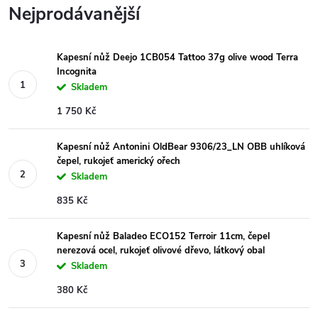
Nejprodávanější
Kapesní nůž Deejo 1CB054 Tattoo 37g olive wood Terra
Incognita
Skladem
1 750 Kč
Kapesní nůž Antonini OldBear 9306/23_LN OBB uhlíková
čepel, rukojeť americký ořech
Skladem
835 Kč
Kapesní nůž Baladeo ECO152 Terroir 11cm, čepel
nerezová ocel, rukojeť olivové dřevo, látkový obal
Skladem
380 Kč