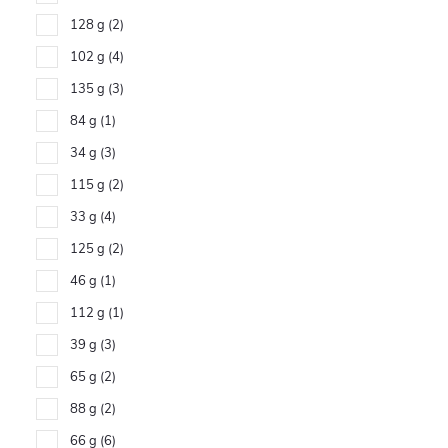
128 g
2
102 g
4
135 g
3
84 g
1
34 g
3
115 g
2
33 g
4
125 g
2
46 g
1
112 g
1
39 g
3
65 g
2
88 g
2
66 g
6