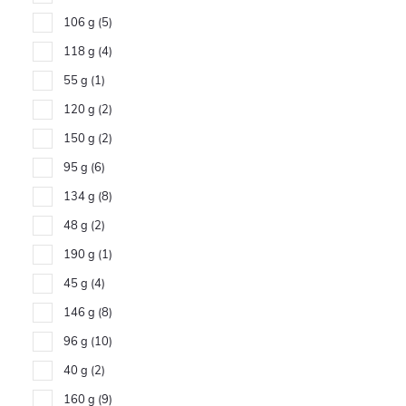
106 g
5
118 g
4
55 g
1
120 g
2
150 g
2
95 g
6
134 g
8
48 g
2
190 g
1
45 g
4
146 g
8
96 g
10
40 g
2
160 g
9