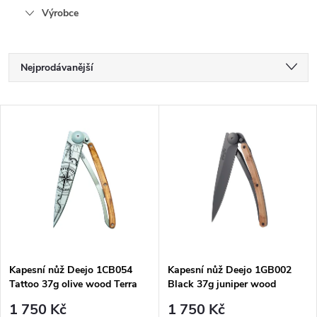
Výrobce
Ř
Nejprodávanější
a
Nejlevnější
V
Nejdražší
z
ý
Abecedně
e
p
n
i
í
s
p
Kapesní nůž Deejo 1CB054
Kapesní nůž Deejo 1GB002
Tattoo 37g olive wood Terra
Black 37g juniper wood
p
Incognita
1 750 Kč
1 750 Kč