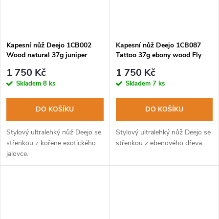
Kapesní nůž Deejo 1CB002
Kapesní nůž Deejo 1CB087
Wood natural 37g juniper
Tattoo 37g ebony wood Fly
wood
Fishing
1 750 Kč
1 750 Kč
Skladem
8 ks
Skladem
7 ks
DO KOŠÍKU
DO KOŠÍKU
Stylový ultralehký nůž Deejo se
Stylový ultralehký nůž Deejo se
střenkou z kořene exotického
střenkou z ebenového dřeva.
jalovce.