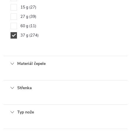
15 g
27
27 g
39
60 g
11
37 g
274
Materiál čepele
Střenka
Typ nože