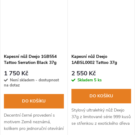
Kapesní nůž Deejo 1GB554
Kapesní nůž Deejo
Tattoo Serration Black 37g
1ABSL0002 Tattoo 37g
coralwood Terra Incognita
snakewood Sensuous
1 750 Kč
2 550 Kč
Elegance limitovaná edice
Není skladem - dostupnost
Skladem
5 ks
na dotaz
DO KOŠÍKU
DO KOŠÍKU
Stylový ultralehký nůž Deejo
Decentní černé provedení s
37g z limitované série 999 kusů
motivem Země neznámá,
se střenkou z exotického dřeva
kolíkem pro jednoruční otevírání
snakewood a oboustranným