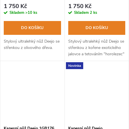
Climbing
1 750 Kč
1 750 Kč
Skladem
>10 ks
Skladem
2 ks
DO KOŠÍKU
DO KOŠÍKU
Stylový ultralehký nůž Deejo se
Stylový ultralehký nůž Deejo se
střenkou z olivového dřeva.
střenkou z kořene exotického
jalovce a tetováním "horolezec"
Novinka
Kapesní nůž Deejo 1GB176
Kapesní nůž Deejo