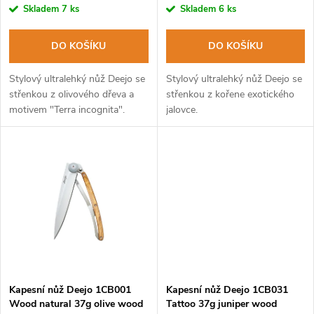
r
r
Skladem
7 ks
Skladem
6 ks
o
o
DO KOŠÍKU
DO KOŠÍKU
d
d
Stylový ultralehký nůž Deejo se
Stylový ultralehký nůž Deejo se
u
střenkou z olivového dřeva a
střenkou z kořene exotického
motivem "Terra incognita".
jalovce.
u
k
k
t
t
ů
ů
Kapesní nůž Deejo 1CB001
Kapesní nůž Deejo 1CB031
Wood natural 37g olive wood
Tattoo 37g juniper wood