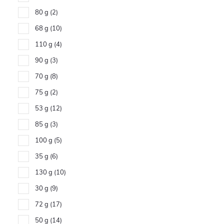
80 g
2
68 g
10
110 g
4
90 g
3
70 g
8
75 g
2
53 g
12
85 g
3
100 g
5
35 g
6
130 g
10
30 g
9
72 g
17
50 g
14