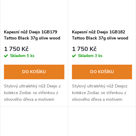
Kapesní nůž Deejo 1GB179
Kapesní nůž Deejo 1GB182
Tattoo Black 37g olive wood
Tattoo Black 37g olive wood
Capricorn
Gemini
1 750 Kč
1 750 Kč
Skladem
5 ks
Skladem
3 ks
DO KOŠÍKU
DO KOŠÍKU
Stylový ultralehký nůž Deejo z
Stylový ultralehký nůž Deejoz
kolekce Zodiac se střenkou z
kolekce Zodiac se střenkou z
olivového dřeva a motivem
olivového dřeva a motivem
znamení kozoroha.
znamení blíženců.