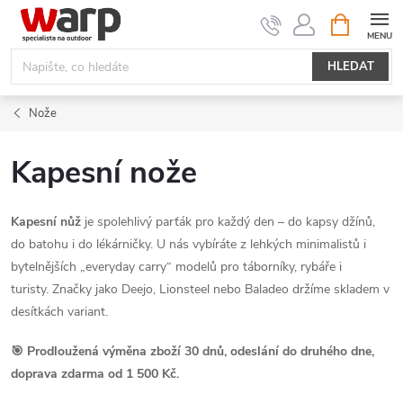
Přejít
NÁKUPNÍ
KOŠÍK
na
obsah
HLEDAT
Nože
Kapesní nože
Kapesní nůž
je spolehlivý parťák pro každý den – do kapsy džínů,
do batohu i do lékárničky. U nás vybíráte z lehkých minimalistů i
bytelnějších „everyday carry“ modelů pro táborníky, rybáře i
turisty. Značky jako Deejo, Lionsteel nebo Baladeo držíme skladem v
desítkách variant.
🎯 Prodloužená výměna zboží 30 dnů, odeslání do druhého dne,
doprava zdarma od 1 500 Kč.