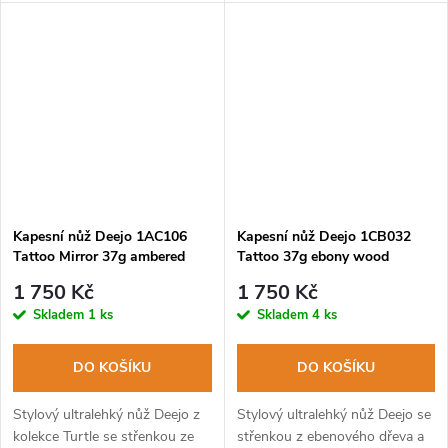
čepele a částečně zubatým
tetováním Sensuous Elegance.
ostřím.
Kapesní nůž Deejo 1AC106
Kapesní nůž Deejo 1CB032
Tattoo Mirror 37g ambered
Tattoo 37g ebony wood
turtle Celtic
Bicycle
1 750 Kč
1 750 Kč
Skladem
1 ks
Skladem
4 ks
DO KOŠÍKU
DO KOŠÍKU
Stylový ultralehký nůž Deejo z
Stylový ultralehký nůž Deejo se
kolekce Turtle se střenkou ze
střenkou z ebenového dřeva a