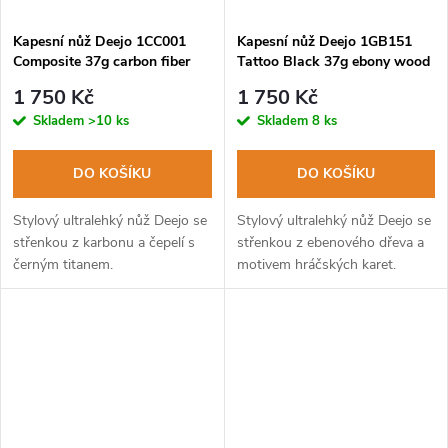
Kapesní nůž Deejo 1CC001
Kapesní nůž Deejo 1GB151
Composite 37g carbon fiber
Tattoo Black 37g ebony wood
Good Luck
1 750 Kč
1 750 Kč
Skladem
>10 ks
Skladem
8 ks
DO KOŠÍKU
DO KOŠÍKU
Stylový ultralehký nůž Deejo se
Stylový ultralehký nůž Deejo se
střenkou z karbonu a čepelí s
střenkou z ebenového dřeva a
černým titanem.
motivem hráčských karet.