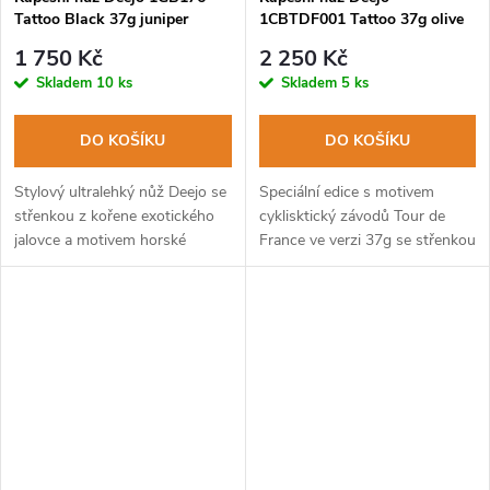
Tattoo Black 37g juniper
1CBTDF001 Tattoo 37g olive
wood Mountain
wood Tour de France Bunch
1 750 Kč
2 250 Kč
Skladem
10 ks
Skladem
5 ks
DO KOŠÍKU
DO KOŠÍKU
Stylový ultralehký nůž Deejo se
Speciální edice s motivem
střenkou z kořene exotického
cyklisktický závodů Tour de
jalovce a motivem horské
France ve verzi 37g se střenkou
scenérie.
z olivového dřeva.