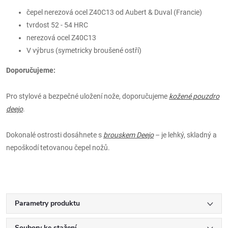
čepel nerezová ocel Z40C13 od Aubert & Duval (Francie)
tvrdost 52 - 54 HRC
nerezová ocel Z40C13
V výbrus (symetricky broušené ostří)
Doporučujeme:
Pro stylové a bezpečné uložení nože, doporučujeme
kožené pouzdro
deejo
.
Dokonalé ostrosti dosáhnete s
brouskem Deejo
– je lehký, skladný a
nepoškodí tetovanou čepel nožů.
Parametry produktu
Soubory ke stažení