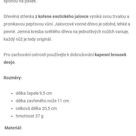
sponou na pásek.
Dřevěná střenka
z kořene exotického jalovce
vyniká svou trvalou a
pronikavou pepřovou vůní. Jalovcové vonné dřevo je odolné, lehké a
pevné. Jemná kresba světlého dřeva na jednotlivých nožích variuje,
každý nůž je tedy originál.
Pro zachování ostrosti používejte k dobrušování
kapesní brousek
deejo
.
Rozměry:
délka čepele 9,5 cm
délka zavřeného nože 11 cm
celková délka 20,5 cm
hmotnost 37 g
Materiál: