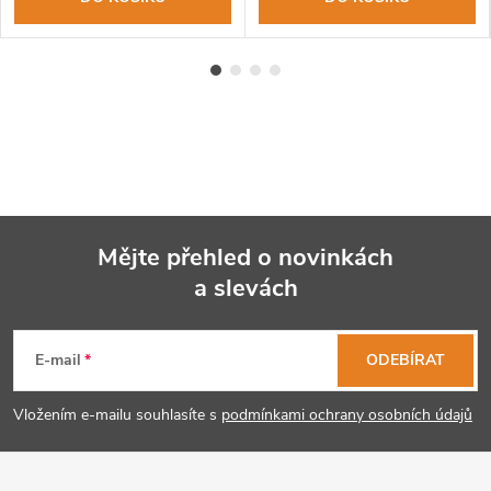
Mějte přehled o novinkách
a slevách
Z
á
E-mail
ODEBÍRAT
p
Vložením e-mailu souhlasíte s
podmínkami ochrany osobních údajů
a