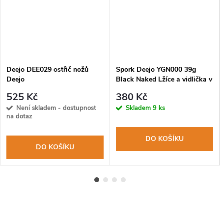
Deejo DEE029 ostřič nožů
Spork Deejo YGN000 39g
Deejo
Black Naked Lžíce a vidlička v
jednom
525 Kč
380 Kč
Není skladem - dostupnost
Skladem
9 ks
na dotaz
DO KOŠÍKU
DO KOŠÍKU