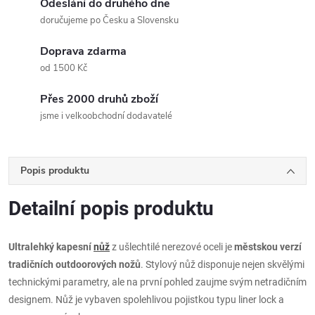
Odeslání do druhého dne
doručujeme po Česku a Slovensku
Doprava zdarma
od 1500 Kč
Přes 2000 druhů zboží
jsme i velkoobchodní dodavatelé
Popis produktu
Detailní popis produktu
Ultralehký kapesní
nůž
z ušlechtilé nerezové oceli je
městskou verzí
tradičních outdoorových nožů
. Stylový nůž disponuje nejen skvělými
technickými parametry, ale na první pohled zaujme svým netradičním
designem. Nůž je vybaven spolehlivou pojistkou typu liner lock a