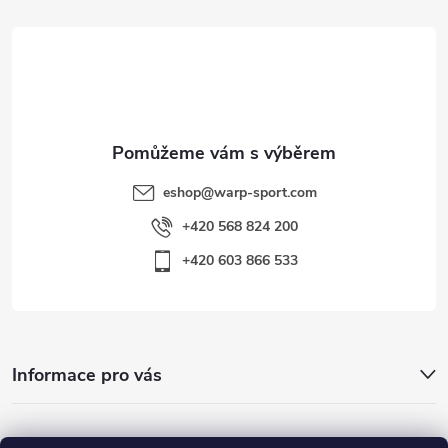
t
í
eshop
@
warp-sport.com
+420 568 824 200
+420 603 866 533
Informace pro vás