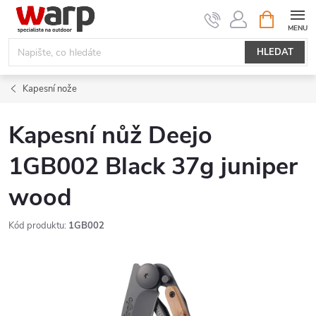
Přejít
NÁKUPNÍ
KOŠÍK
na
obsah
HLEDAT
Kapesní nože
Kapesní nůž Deejo
1GB002 Black 37g juniper
wood
Kód produktu:
1GB002