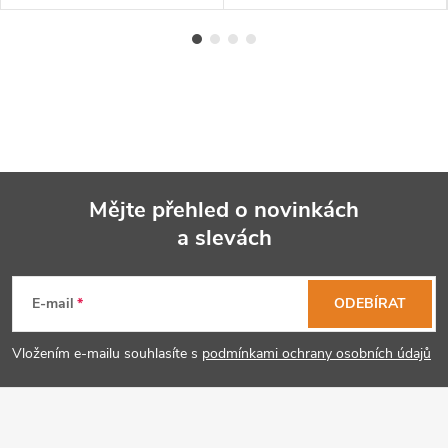
Mějte přehled o novinkách
a slevách
Z
á
E-mail
ODEBÍRAT
p
Vložením e-mailu souhlasíte s
podmínkami ochrany osobních údajů
a