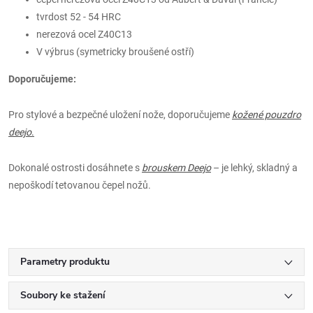
tvrdost 52 - 54 HRC
nerezová ocel Z40C13
V výbrus (symetricky broušené ostří)
Doporučujeme:
Pro stylové a bezpečné uložení nože, doporučujeme
kožené pouzdro
deejo
.
Dokonalé ostrosti dosáhnete s
brouskem Deejo
– je lehký, skladný a
nepoškodí tetovanou čepel nožů.
Parametry produktu
Soubory ke stažení