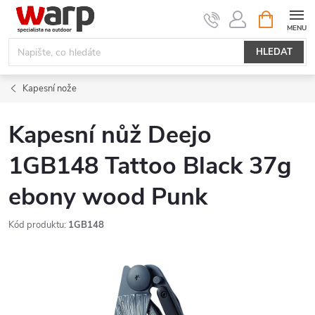
Přejít
NÁKUPNÍ
KOŠÍK
na
obsah
HLEDAT
Kapesní nože
Kapesní nůž Deejo
1GB148 Tattoo Black 37g
ebony wood Punk
Kód produktu:
1GB148