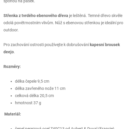
sponou na pásek.
Střenka z tvrdého ebenového dřeva
je leštěná. Temné dřevo skvěle
odolá povětrnostním vlivům. Nůž s ebenovou střenkou je ideální pro
outdoor.
Pro zachování ostrosti používejte k dobrušování
kapesní brousek
deejo
.
Rozměry:
délka čepele 9,5 cm
délka zavřeného nože 11 cm
celková délka 20,5 cm
hmotnost 37 g
Materiál:
čepel nerezová ocel Z40C13 od Aubert & Duval (Francie)