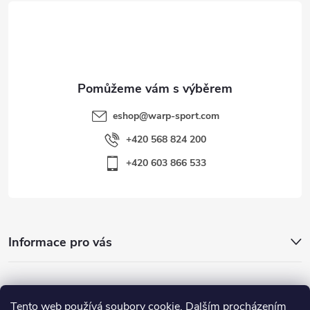
t
í
eshop
@
warp-sport.com
+420 568 824 200
+420 603 866 533
Informace pro vás
Nejhledanější
Tento web používá soubory cookie. Dalším procházením