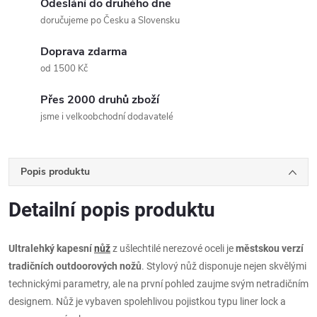
Odeslání do druhého dne
doručujeme po Česku a Slovensku
Doprava zdarma
od 1500 Kč
Přes 2000 druhů zboží
jsme i velkoobchodní dodavatelé
Popis produktu
Detailní popis produktu
Ultralehký kapesní
nůž
z ušlechtilé nerezové oceli je
městskou verzí
tradičních outdoorových nožů
. Stylový nůž disponuje nejen skvělými
technickými parametry, ale na první pohled zaujme svým netradičním
designem. Nůž je vybaven spolehlivou pojistkou typu liner lock a