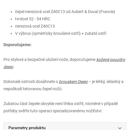
čepel nerezová ocel Z40C13 od Aubert & Duval (Francie)
tvrdost 52 - 54 HRC
nerezová ocel Z40C13
V výbrus (symetricky broušené ostří) + zubaté ostří
Doporučujeme:
Pro stylové a bezpečné uložení nože, doporučujeme
kožené pouzdro
deejo
.
Dokonalé ostrosti dosáhnete s
brouskem Deejo
– je lehký, skladný a
nepoškodí tetovanou čepel nožů.
Zubatou část čepele obvykle není třeba ostřit, nicméně v případě
potřeby svěřte tuto operaci specializovanému nožířství.
Parametry produktu