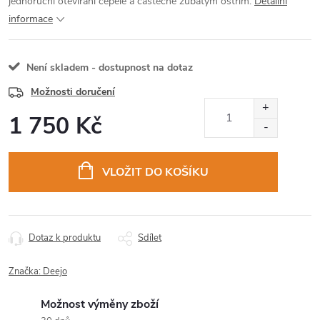
jednoruční otevírání čepele a částečně zubatým ostřím.
Detailní
informace
Není skladem - dostupnost na dotaz
Možnosti doručení
1 750 Kč
Měrná
cena:
VLOŽIT DO KOŠÍKU
Dotaz k produktu
Sdílet
Značka:
Deejo
Možnost výměny zboží