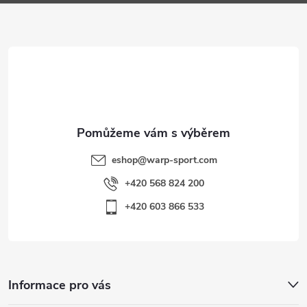
a
t
í
eshop
@
warp-sport.com
+420 568 824 200
+420 603 866 533
Informace pro vás