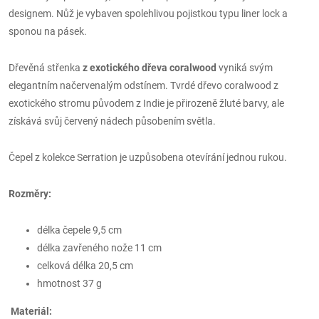
designem. Nůž je vybaven spolehlivou pojistkou typu liner lock a
sponou na pásek.
Dřevěná střenka
z exotického dřeva coralwood
vyniká svým
elegantním načervenalým odstínem. Tvrdé dřevo coralwood z
exotického stromu původem z Indie je přirozeně žluté barvy, ale
získává svůj červený nádech působením světla.
Čepel z kolekce Serration je uzpůsobena otevírání jednou rukou.
Rozměry:
délka čepele 9,5 cm
délka zavřeného nože 11 cm
celková délka 20,5 cm
hmotnost 37 g
Materiál: