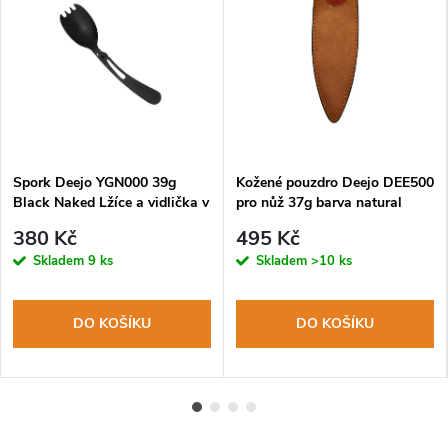
Spork Deejo YGN000 39g
Kožené pouzdro Deejo DEE500
Black Naked Lžíce a vidlička v
pro nůž 37g barva natural
jednom
380 Kč
495 Kč
Skladem
9 ks
Skladem
>10 ks
DO KOŠÍKU
DO KOŠÍKU