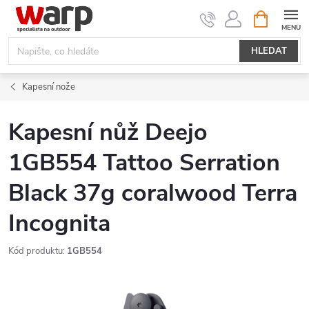
Přejít
NÁKUPNÍ
KOŠÍK
na
obsah
HLEDAT
Kapesní nože
Kapesní nůž Deejo
1GB554 Tattoo Serration
Black 37g coralwood Terra
Incognita
Kód produktu:
1GB554