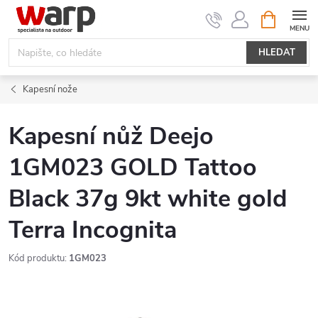
Přejít
NÁKUPNÍ
KOŠÍK
na
obsah
HLEDAT
Kapesní nože
Kapesní nůž Deejo
1GM023 GOLD Tattoo
Black 37g 9kt white gold
Terra Incognita
Kód produktu:
1GM023