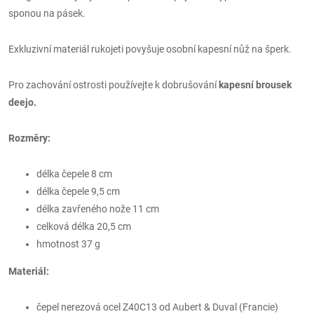
sponou na pásek.
Exkluzivní materiál rukojeti povyšuje osobní kapesní nůž na šperk.
Pro zachování ostrosti používejte k dobrušování
kapesní brousek
deejo
.
Rozměry:
délka čepele 8 cm
délka čepele 9,5 cm
délka zavřeného nože 11 cm
celková délka 20,5 cm
hmotnost 37 g
Materiál:
čepel nerezová ocel Z40C13 od Aubert & Duval (Francie)