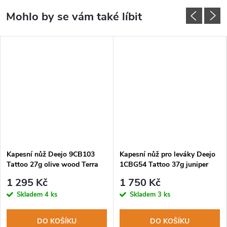
Kapesní nůž Deejo 9CB103
Kapesní nůž pro leváky Deejo
Tattoo 27g olive wood Terra
1CBG54 Tattoo 37g juniper
Incognita
wood Terra Incognita
1 295 Kč
1 750 Kč
Skladem
4 ks
Skladem
3 ks
DO KOŠÍKU
DO KOŠÍKU