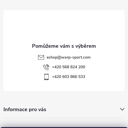
t
í
eshop
@
warp-sport.com
+420 568 824 200
+420 603 866 533
Informace pro vás