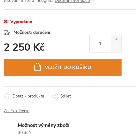
tetováním Terra Incognita
Detailní informace
Vyprodáno
Možnosti doručení
2 250 Kč
Měrná
cena:
VLOŽIT DO KOŠÍKU
Dotaz k produktu
Sdílet
Značka:
Deejo
Možnost výměny zboží
30 dnů