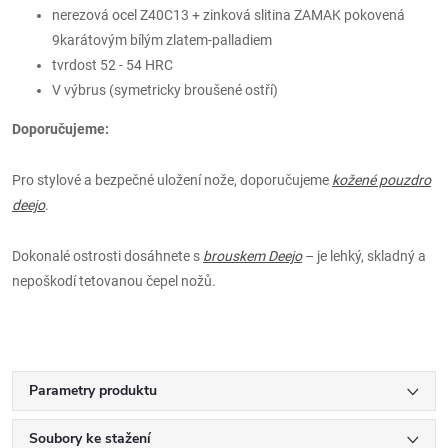
nerezová ocel Z40C13 + zinková slitina ZAMAK pokovená
9karátovým bílým zlatem-palladiem
tvrdost 52 - 54 HRC
V výbrus (symetricky broušené ostří)
Doporučujeme:
Pro stylové a bezpečné uložení nože, doporučujeme
kožené pouzdro
deejo
.
Dokonalé ostrosti dosáhnete s
brouskem Deejo
– je lehký, skladný a
nepoškodí tetovanou čepel nožů.
Parametry produktu
Soubory ke stažení