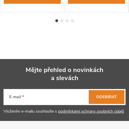
Mějte přehled o novinkách
a slevách
Z
á
E-mail
ODEBÍRAT
p
Vložením e-mailu souhlasíte s
podmínkami ochrany osobních údajů
a