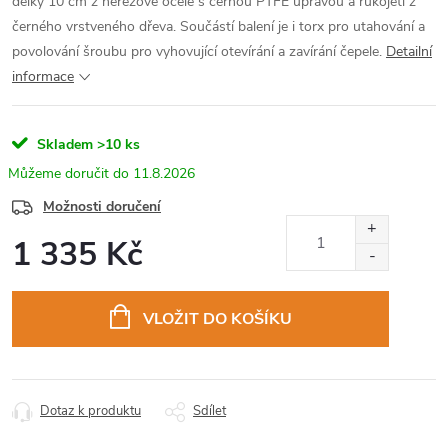
délky 10 cm z nerezové ocele s černou PTFE úpravou a rukojetí z
černého vrstveného dřeva. Součástí balení je i torx pro utahování a
povolování šroubu pro vyhovující otevírání a zavírání čepele.
Detailní
informace
Skladem
>10 ks
11.8.2026
Možnosti doručení
1 335 Kč
Měrná
cena:
VLOŽIT DO KOŠÍKU
Dotaz k produktu
Sdílet