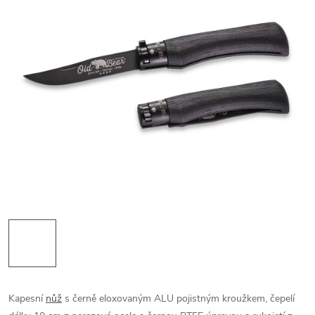
Kapesní
nůž
s černě eloxovaným ALU pojistným kroužkem, čepelí