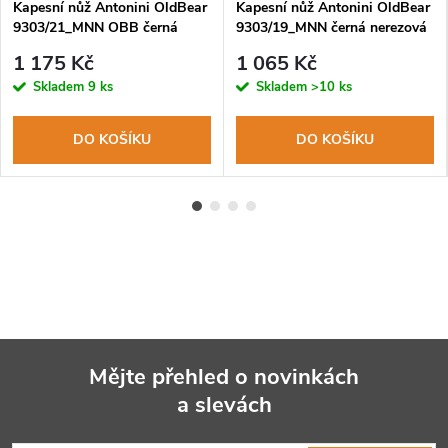
Kapesní nůž Antonini OldBear
Kapesní nůž Antonini OldBear
9303/21_MNN OBB černá
9303/19_MNN černá nerezová
nerezová čepel s PTFE, rukojeť
čepel s PTFE, rukojeť topol
1 175 Kč
1 065 Kč
topol černá
černá
Skladem
9 ks
Skladem
>10 ks
DO KOŠÍKU
DO KOŠÍKU
Mějte přehled o novinkách
a slevách
Z