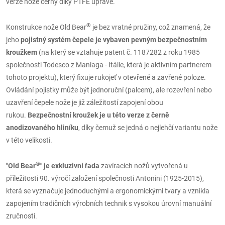
verze nože černý díky PTFE úpravě.
®
Konstrukce nože Old Bear
je bez vratné pružiny, což znamená, že
jeho
pojistný systém čepele je vybaven pevným bezpečnostním
kroužkem
(na který se vztahuje patent č. 1187282 z roku 1985
společnosti Todesco z Maniaga - Itálie, která je aktivním partnerem
tohoto projektu), který fixuje rukojeť v otevřené a zavřené poloze.
Ovládání pojistky může být jednoruční (palcem), ale rozevření nebo
uzavření čepele nože je již záležitostí zapojení obou
rukou.
Bezpečnostní kroužek je u této verze z černě
anodizovaného hliníku
, díky čemuž se jedná o nejlehčí variantu nože
v této velikosti.
®
"Old Bear
" je exkluzivní řada
zavíracích nožů vytvořená u
příležitosti 90. výročí založení společnosti Antonini (1925-2015),
která se vyznačuje jednoduchými a ergonomickými tvary a vznikla
zapojením tradičních výrobních technik s vysokou úrovní manuální
zručnosti.