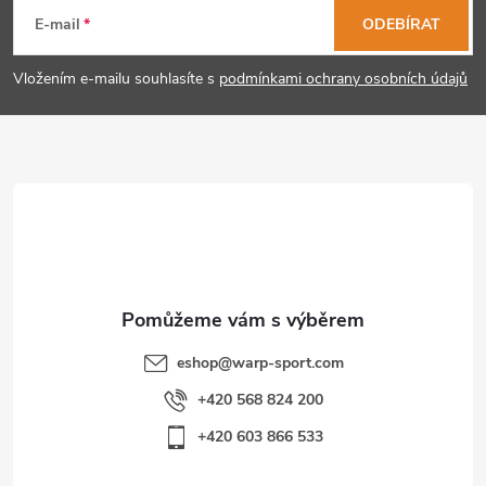
á
E-mail
ODEBÍRAT
p
Vložením e-mailu souhlasíte s
podmínkami ochrany osobních údajů
a
t
í
eshop
@
warp-sport.com
+420 568 824 200
+420 603 866 533