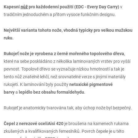
Kapesní
nůž
pro každodenní použití (EDC - Every Day Carry)
v
tradičním jednoduchém a přitom vysoce funkčním designu.
Největší varianta tohoto nože, vhodná typicky pro velkou mužskou
ruku.
Rukojeť nože je vyrobena z černě mořeného topolového dřeva
,
které na sebe poskládáno z několika laminovaných vrstev pro vyšší
pevnost. Topolové dřevo se vyznačuje nízkou hmotností a tak je
tento nůž znatelně lehčí, než srovnatelné verze s jinými materiály
rukojeti. K laminování byly použity
netoxické pigmentové
barvy
a
lepidlo bez obsahu formaldehydu
.
Rukojeť je anatomicky tvarována tak, aby úchop nože byl bezpečný.
Čepel z nerezové oceliAisi 420
je broušena na kamenech rukama
zkušených a kvalifikovaných řemeslníků. Povrch čepele je u této