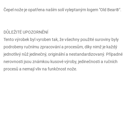
Čepel nože je opatřena naším solí vyleptaným logem "Old Bear®".
DŮLEŽITÉ UPOZORNĚNÍ
Tento výrobek byl vyroben tak, že všechny použité suroviny byly
podrobeny ručnímu zpracování a procesům, díky nimž je každý
jednotlivý nůž jedinečný, originální a nestandardizovaný. Případné
nerovnosti jsou známkou kusové výroby, jedinečnosti a ručních
procesů a nemají vliv na funkčnost nože.