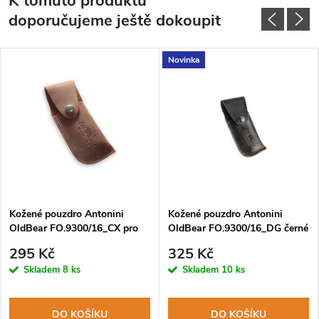
K tomuto produktu
doporučujeme ještě dokoupit
Novinka
Kožené pouzdro Antonini
Kožené pouzdro Antonini
OldBear FO.9300/16_CX pro
OldBear FO.9300/16_DG černé
nože L-XL
pro nože L-XL
295 Kč
325 Kč
Skladem
8 ks
Skladem
10 ks
DO KOŠÍKU
DO KOŠÍKU