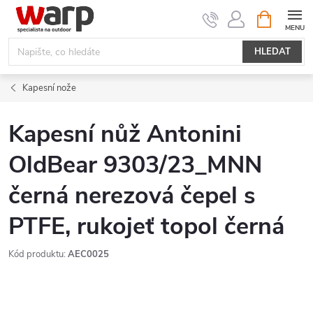
Přejít
NÁKUPNÍ
KOŠÍK
na
obsah
HLEDAT
Kapesní nože
Kapesní nůž Antonini
OldBear 9303/23_MNN
černá nerezová čepel s
PTFE, rukojeť topol černá
Kód produktu:
AEC0025