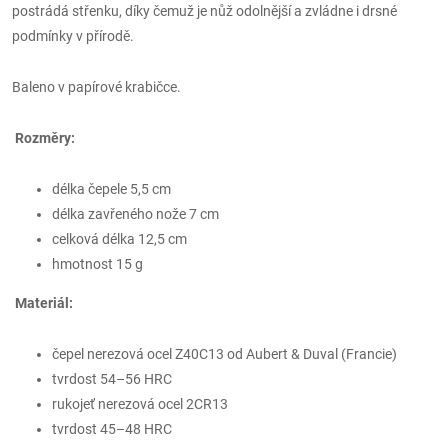
postrádá střenku, díky čemuž je nůž odolnější a zvládne i drsné
podmínky v přírodě.
Baleno v papírové krabičce.
Rozměry:
délka čepele 5,5 cm
délka zavřeného nože 7 cm
celková délka 12,5 cm
hmotnost 15 g
Materiál:
čepel nerezová ocel Z40C13 od Aubert & Duval (Francie)
tvrdost 54–56 HRC
rukojeť nerezová ocel 2CR13
tvrdost 45–48 HRC