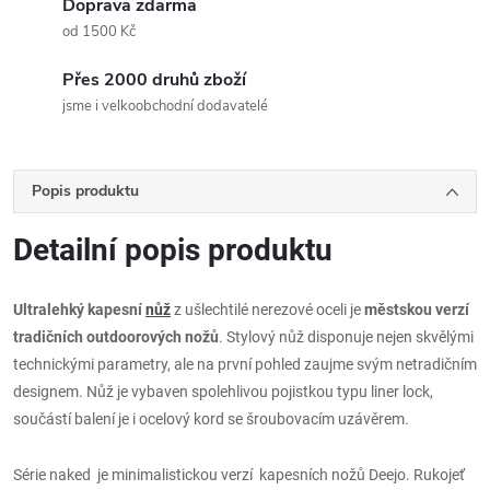
Doprava zdarma
od 1500 Kč
Přes 2000 druhů zboží
jsme i velkoobchodní dodavatelé
Popis produktu
Detailní popis produktu
Ultralehký kapesní
nůž
z ušlechtilé nerezové oceli je
městskou verzí
tradičních outdoorových nožů
. Stylový nůž disponuje nejen skvělými
technickými parametry, ale na první pohled zaujme svým netradičním
designem. Nůž je vybaven spolehlivou pojistkou typu liner lock,
součástí balení je i ocelový kord se šroubovacím uzávěrem.
Série naked je minimalistickou verzí kapesních nožů Deejo. Rukojeť