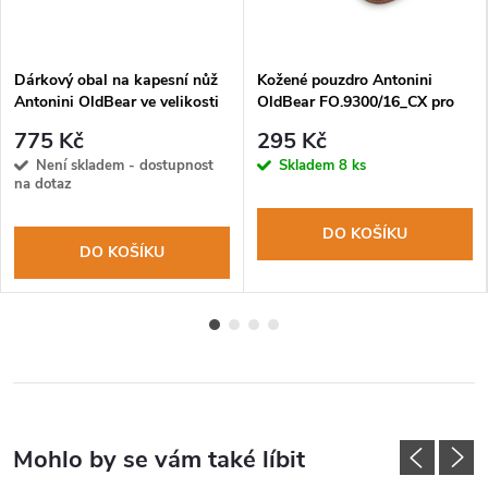
Dárkový obal na kapesní nůž
Kožené pouzdro Antonini
Antonini OldBear ve velikosti
OldBear FO.9300/16_CX pro
XS
nože L-XL
775 Kč
295 Kč
Není skladem - dostupnost
Skladem
8 ks
na dotaz
DO KOŠÍKU
DO KOŠÍKU