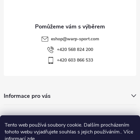
í
eshop
@
warp-sport.com
+420 568 824 200
+420 603 866 533
Informace pro vás
Nejhledanější
Tento web používá soubory cookie. Dalším procházením
tohoto webu vyjadřujete souhlas s jejich používáním.. Více
informací
zde
.