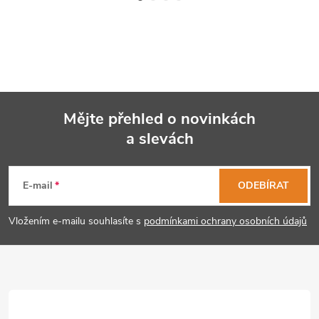
Mějte přehled o novinkách
a slevách
Z
á
E-mail
ODEBÍRAT
p
Vložením e-mailu souhlasíte s
podmínkami ochrany osobních údajů
a
t