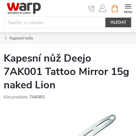
Přejít
NÁKUPNÍ
KOŠÍK
na
obsah
HLEDAT
Kapesní nože
Kapesní nůž Deejo
7AK001 Tattoo Mirror 15g
naked Lion
Kód produktu:
7AK001