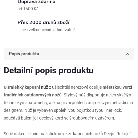
Doprava zdarma
od 1500 Kč
Přes 2000 druhů zboží
jsme i velkoobchodní dodavatelé
Popis produktu
Detailní popis produktu
Ultralehký kapesní
nůž
z ušlechtilé nerezové oceli je
městskou verzí
tradičních outdoorových nožů
. Stylový nůž disponuje nejen skvělými
technickými parametry, ale na první pohled zaujme svým netradičním
designem. Nůž je vybaven spolehlivou pojistkou typu liner lock,
součástí balení je i ocelový kord se šroubovacím uzávěrem.
Série naked je minimalistickou verzí kapesních nožů Deejo. Rukojeť