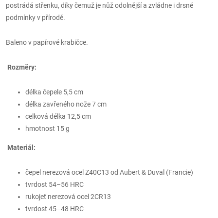
postrádá střenku, díky čemuž je nůž odolnější a zvládne i drsné
podmínky v přírodě.
Baleno v papírové krabičce.
Rozměry:
délka čepele 5,5 cm
délka zavřeného nože 7 cm
celková délka 12,5 cm
hmotnost 15 g
Materiál:
čepel nerezová ocel Z40C13 od Aubert & Duval (Francie)
tvrdost 54–56 HRC
rukojeť nerezová ocel 2CR13
tvrdost 45–48 HRC