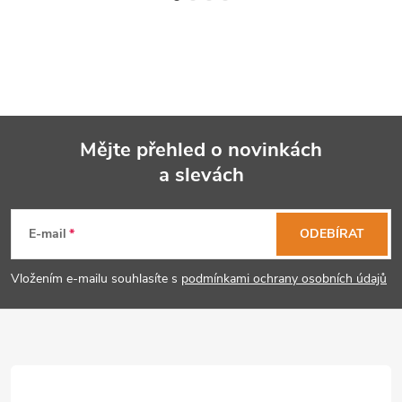
Mějte přehled o novinkách
a slevách
Z
á
E-mail
ODEBÍRAT
p
Vložením e-mailu souhlasíte s
podmínkami ochrany osobních údajů
a
t