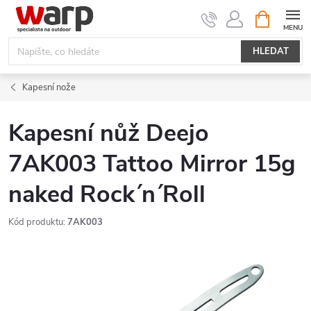
Přejít
NÁKUPNÍ
KOŠÍK
na
obsah
HLEDAT
Kapesní nože
Kapesní nůž Deejo
7AK003 Tattoo Mirror 15g
naked Rock´n´Roll
Kód produktu:
7AK003