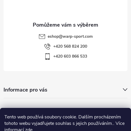
í
eshop
@
warp-sport.com
+420 568 824 200
+420 603 866 533
Informace pro vás
Nejhledanější
Tento web používá soubory cookie. Dalším procházením
tohoto webu vyjadřujete souhlas s jejich používáním.. Více
informací
zde
.