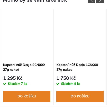
MA
Kapesní nůž Deejo 9CN000
Kapesní nůž Deejo 1CN000
27g naked
37g naked
1 295 Kč
1 750 Kč
Skladem
7 ks
Skladem
9 ks
DO KOŠÍKU
DO KOŠÍKU