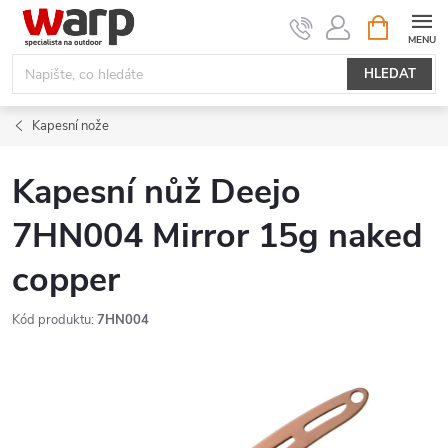
Přejít
NÁKUPNÍ
KOŠÍK
na
obsah
HLEDAT
Kapesní nože
Kapesní nůž Deejo
7HN004 Mirror 15g naked
copper
Kód produktu:
7HN004