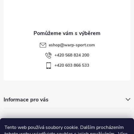
í
eshop
@
warp-sport.com
+420 568 824 200
+420 603 866 533
Informace pro vás
Nejhledanější
Tento web používá soubory cookie. Dalším procházením