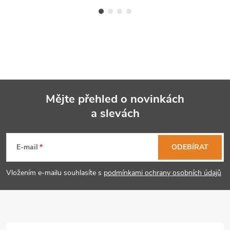
Mějte přehled o novinkách
a slevách
Z
á
E-mail
ODEBÍRAT
p
Vložením e-mailu souhlasíte s
podmínkami ochrany osobních údajů
a
t