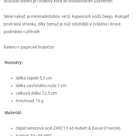
součástí balení je i ocelový kord se šroubovacím uzávěrem.
Série naked je minimalistickou verzí kapesních nožů Deejo. Rukojeť
postrádá střenku, díky čemuž je nůž odolnější a zvládne i drsné
podmínky v přírodě.
Baleno v papírové krabičce.
Rozměry:
délka čepele 5,5 cm
délka zavřeného nože 7 cm
celková délka 12,5 cm
hmotnost 15 g
Materiál:
čepel nerezová ocel Z40C13 od Aubert & Duval (Francie)
tvrdost 54–56 HRC