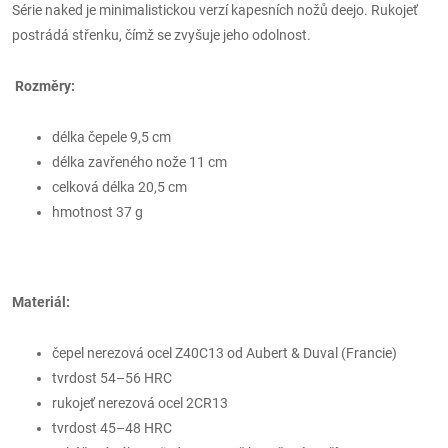
Série naked je minimalistickou verzí kapesních nožů deejo. Rukojeť
postrádá střenku, čímž se zvyšuje jeho odolnost.
Rozměry:
délka čepele 9,5 cm
délka zavřeného nože 11 cm
celková délka 20,5 cm
hmotnost 37 g
Materiál:
čepel
nerezová ocel Z40C13 od Aubert & Duval (Francie)
tvrdost 54–56 HRC
rukojeť nerezová ocel 2CR13
tvrdost 45–48 HRC