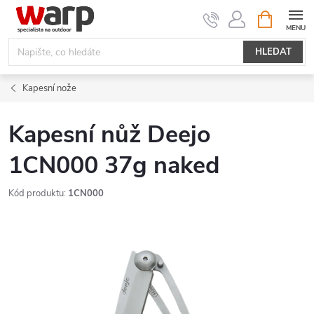
Přejít
NÁKUPNÍ
KOŠÍK
na
obsah
HLEDAT
Kapesní nože
Kapesní nůž Deejo
1CN000 37g naked
Kód produktu:
1CN000