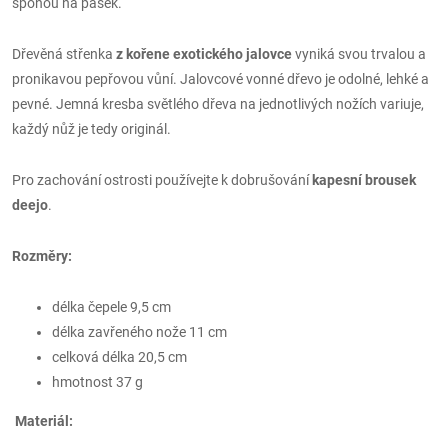
sponou na pásek.
Dřevěná střenka
z kořene exotického jalovce
vyniká svou trvalou a
pronikavou pepřovou vůní. Jalovcové vonné dřevo je odolné, lehké a
pevné. Jemná kresba světlého dřeva na jednotlivých nožích variuje,
každý nůž je tedy originál.
Pro zachování ostrosti používejte k dobrušování
kapesní brousek
deejo
.
Rozměry:
délka čepele 9,5 cm
délka zavřeného nože 11 cm
celková délka 20,5 cm
hmotnost 37 g
Materiál: