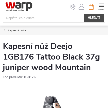
Přejít
NÁKUPNÍ
KOŠÍK
na
obsah
HLEDAT
Kapesní nože
Kapesní nůž Deejo
1GB176 Tattoo Black 37g
juniper wood Mountain
Kód produktu:
1GB176