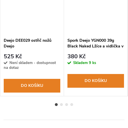
Deejo DEE029 ostřič nožů
Spork Deejo YGN000 39g
Deejo
Black Naked Lžíce a vidlička v
jednom
525 Kč
380 Kč
Není skladem - dostupnost
Skladem
9 ks
na dotaz
DO KOŠÍKU
DO KOŠÍKU