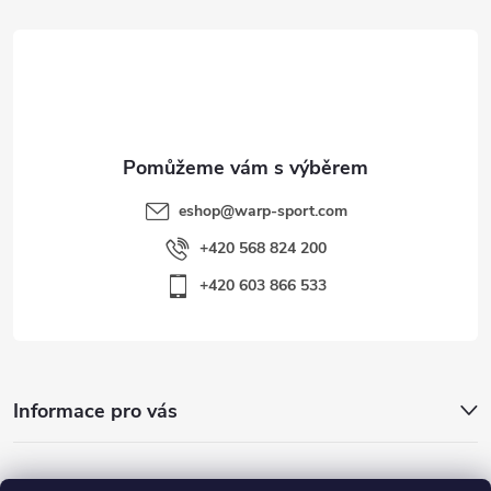
t
í
eshop
@
warp-sport.com
+420 568 824 200
+420 603 866 533
Informace pro vás