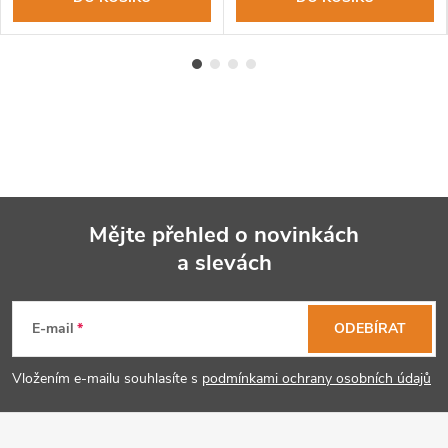
Mějte přehled o novinkách
a slevách
Z
á
E-mail
ODEBÍRAT
p
Vložením e-mailu souhlasíte s
podmínkami ochrany osobních údajů
a