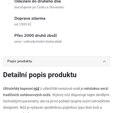
Odeslání do druhého dne
doručujeme po Česku a Slovensku
Doprava zdarma
od 1500 Kč
Přes 2000 druhů zboží
jsme i velkoobchodní dodavatelé
Popis produktu
Detailní popis produktu
Ultralehký kapesní
nůž
z ušlechtilé nerezové oceli je
městskou verzí
tradičních outdoorových nožů
. Stylový nůž disponuje nejen skvělými
technickými parametry, ale na první pohled zaujme svým netradičním
designem. Nůž je vybaven spolehlivou pojistkou typu liner lock a