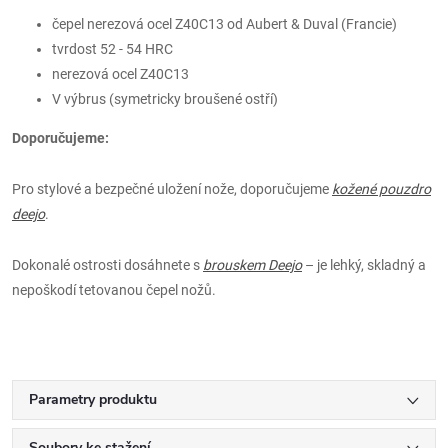
čepel nerezová ocel Z40C13 od Aubert & Duval (Francie)
tvrdost 52 - 54 HRC
nerezová ocel Z40C13
V výbrus (symetricky broušené ostří)
Doporučujeme:
Pro stylové a bezpečné uložení nože, doporučujeme
kožené pouzdro
deejo
.
Dokonalé ostrosti dosáhnete s
brouskem Deejo
– je lehký, skladný a
nepoškodí tetovanou čepel nožů.
Parametry produktu
Soubory ke stažení