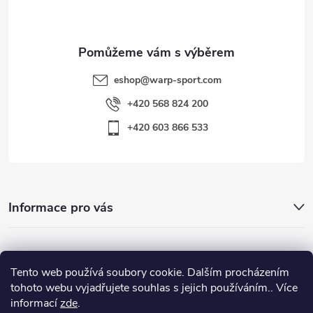
í
eshop
@
warp-sport.com
+420 568 824 200
+420 603 866 533
Informace pro vás
Nejhledanější
Tento web používá soubory cookie. Dalším procházením
tohoto webu vyjadřujete souhlas s jejich používáním.. Více
informací
zde
.