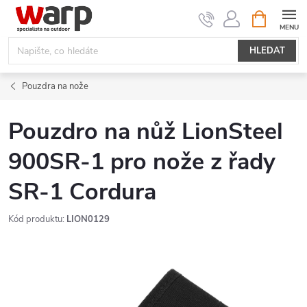
Přejít
NÁKUPNÍ
KOŠÍK
na
obsah
HLEDAT
Pouzdra na nože
Pouzdro na nůž LionSteel
900SR-1 pro nože z řady
SR-1 Cordura
Kód produktu:
LION0129