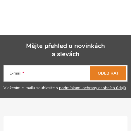
Mějte přehled o novinkách
a slevách
Z
á
E-mail
ODEBÍRAT
p
Vložením e-mailu souhlasíte s
podmínkami ochrany osobních údajů
a
t