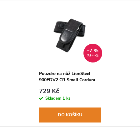
–7 %
784 Kč
Pouzdro na nůž LionSteel
900FDV2 CR Small Cordura
729 Kč
Skladem
1 ks
DO KOŠÍKU