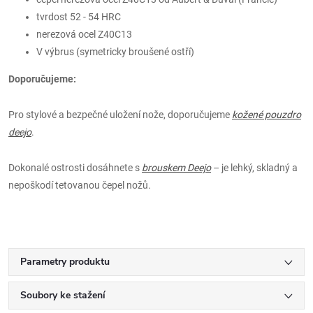
tvrdost 52 - 54 HRC
nerezová ocel Z40C13
V výbrus (symetricky broušené ostří)
Doporučujeme:
Pro stylové a bezpečné uložení nože, doporučujeme
kožené pouzdro
deejo
.
Dokonalé ostrosti dosáhnete s
brouskem Deejo
– je lehký, skladný a
nepoškodí tetovanou čepel nožů.
Parametry produktu
Soubory ke stažení