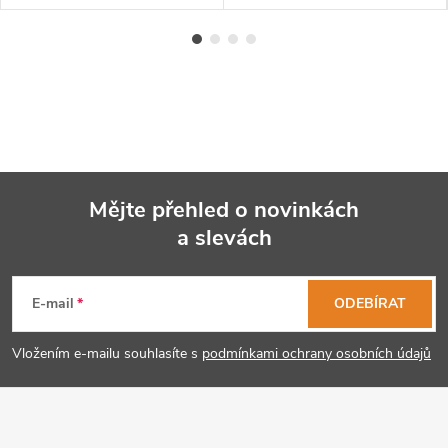
Mějte přehled o novinkách
a slevách
Z
á
E-mail
ODEBÍRAT
p
Vložením e-mailu souhlasíte s
podmínkami ochrany osobních údajů
a