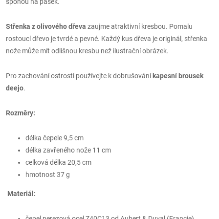
sponou na pásek.
Střenka z olivového dřeva
zaujme atraktivní kresbou. Pomalu
rostoucí dřevo je tvrdé a pevné. Každý kus dřeva je originál, střenka
nože může mít odlišnou kresbu než ilustrační obrázek.
Pro zachování ostrosti používejte k dobrušování
kapesní brousek
deejo
.
Rozměry:
délka čepele 9,5 cm
délka zavřeného nože 11 cm
celková délka 20,5 cm
hmotnost 37 g
Materiál:
čepel nerezová ocel Z40C13 od Aubert & Duval (Francie)