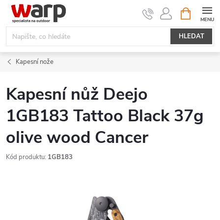
Přejít
NÁKUPNÍ
KOŠÍK
na
obsah
HLEDAT
Kapesní nože
Kapesní nůž Deejo
1GB183 Tattoo Black 37g
olive wood Cancer
Kód produktu:
1GB183