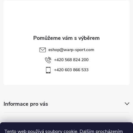
t
í
eshop
@
warp-sport.com
+420 568 824 200
+420 603 866 533
Informace pro vás
Nejhledanější
Tento web používá soubory cookie. Dalším procházením