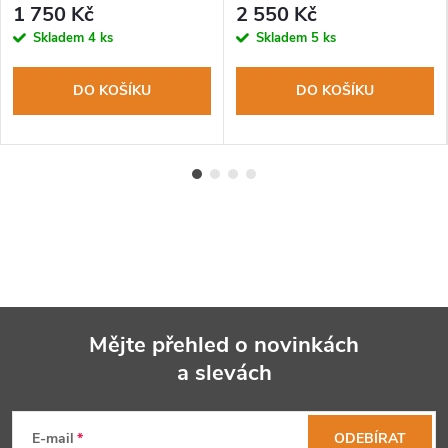
1 750 Kč
2 550 Kč
edice
Skladem
4 ks
Skladem
5 ks
DO KOŠÍKU
DO KOŠÍKU
Mějte přehled o novinkách
a slevách
Z
á
E-mail
ODEBÍRAT