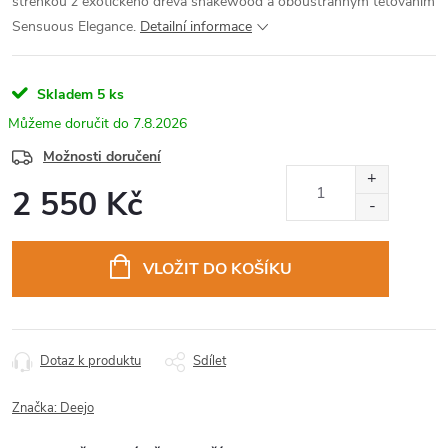
střenkou z exotického dřeva snakewood a oboustranným tetováním
Sensuous Elegance.
Detailní informace
Skladem
5 ks
7.8.2026
Možnosti doručení
2 550 Kč
Měrná
cena:
VLOŽIT DO KOŠÍKU
Dotaz k produktu
Sdílet
Značka:
Deejo