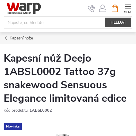
Přejít
NÁKUPNÍ
KOŠÍK
na
obsah
HLEDAT
Kapesní nože
Kapesní nůž Deejo
1ABSL0002 Tattoo 37g
snakewood Sensuous
Elegance limitovaná edice
Kód produktu:
1ABSL0002
Novinka