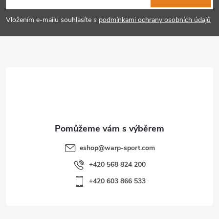
p
Vložením e-mailu souhlasíte s
podmínkami ochrany osobních údajů
a
t
í
eshop
@
warp-sport.com
+420 568 824 200
+420 603 866 533