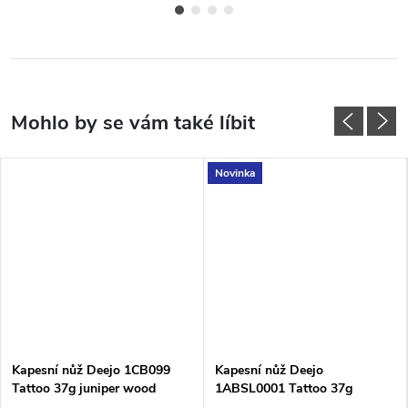
Novinka
Kapesní nůž Deejo 1CB099
Kapesní nůž Deejo
Tattoo 37g juniper wood
1ABSL0001 Tattoo 37g
Sensuous Elegance
snakewood Apollo limitovaná