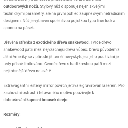
outdoorových nožů
. Stylový nůž disponuje nejen skvělými
technickými parametry, ale na první pohled zaujme svým netradičním
designem. Nůž je vybaven spolehlivou pojistkou typu liner lock a
sponou na pásek.
Dřevěná střenka
z exotického dřeva snakewood
. Tvrdé dřevo
snakewood patří mezi nejvzácnější dřeva vůbec. Dřevo původem z
Jižní Ameriky se v přírodě již téměř nevyskytuje a jeho používání je
tedy přísně limitováno. Cenné dřevo s hadí kresbou patří mezi
nejkrásnější dřeva na světě.
Extravagantní leštěný mirror povrch je trvale gravírován laserem. Pro
zachování ostrosti i tetovaného motivu používejte k
dobrušování
kapesní brousek deejo
.
Rozměry: