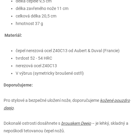
délka čepele 9,5 cm
délka zavřeného nože 11 cm
celková délka 20,5 cm
hmotnost 37 g
Materiál:
čepel nerezová ocel Z40C13 od Aubert & Duval (Francie)
tvrdost 52 - 54 HRC
nerezová ocel Z40C13
V výbrus (symetricky broušené ostří)
Doporučujeme:
Pro stylové a bezpečné uložení nože, doporučujeme
kožené pouzdro
deejo
.
Dokonalé ostrosti dosáhnete s
brouskem Deejo
– je lehký, skladný a
nepoškodí tetovanou čepel nožů.