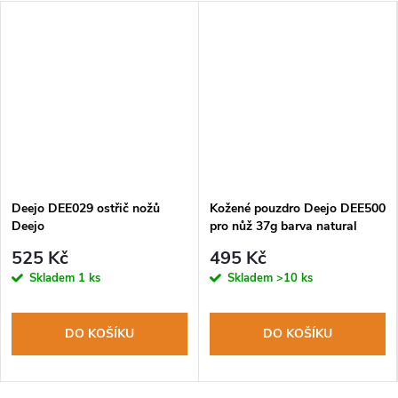
Deejo DEE029 ostřič nožů
Kožené pouzdro Deejo DEE500
Deejo
pro nůž 37g barva natural
525 Kč
495 Kč
Skladem
1 ks
Skladem
>10 ks
DO KOŠÍKU
DO KOŠÍKU