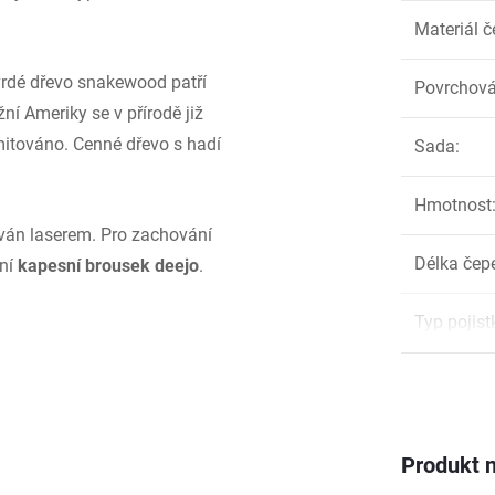
Materiál č
vrdé dřevo snakewood patří
Povrchová
í Ameriky se v přírodě již
imitováno. Cenné dřevo s hadí
Sada
:
Hmotnost
rován laserem. Pro zachování
Délka čep
ání
kapesní brousek deejo
.
Typ pojist
Produkt n