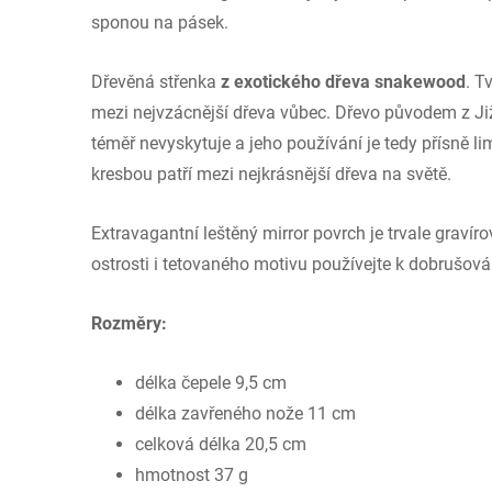
sponou na pásek.
Dřevěná střenka
z exotického dřeva snakewood
. T
mezi nejvzácnější dřeva vůbec. Dřevo původem z Jižn
téměř nevyskytuje a jeho používání je tedy přísně l
kresbou patří mezi nejkrásnější dřeva na světě.
Extravagantní leštěný mirror povrch je trvale graví
ostrosti i tetovaného motivu používejte k dobrušov
Rozměry:
délka čepele 9,5 cm
délka zavřeného nože 11 cm
celková délka 20,5 cm
hmotnost 37 g