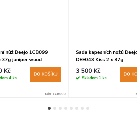
ní nůž Deejo 1CB099
Sada kapesních nožů Deej
o 37g juniper wood
DEE043 Kiss 2 x 37g
ous Elegance
0 Kč
3 500 Kč
DO KOŠÍKU
DO KO
adem
4 ks
Skladem
1 ks
Kód:
1CB099