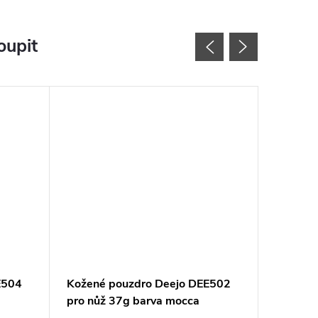
oupit
E504
Kožené pouzdro Deejo DEE502
Kožené 
pro nůž 37g barva mocca
pro nůž