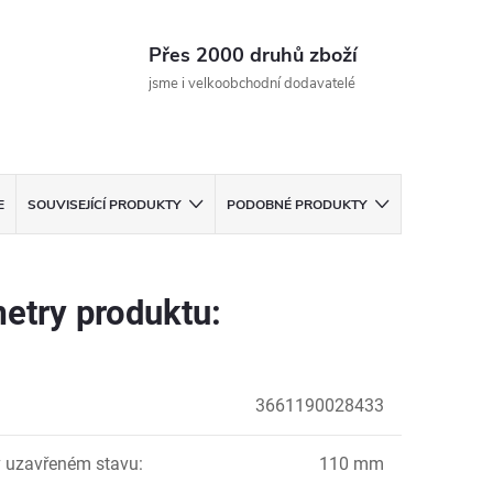
Přes 2000 druhů zboží
jsme i velkoobchodní dodavatelé
E
SOUVISEJÍCÍ PRODUKTY
PODOBNÉ PRODUKTY
etry produktu:
3661190028433
 uzavřeném stavu
:
110 mm