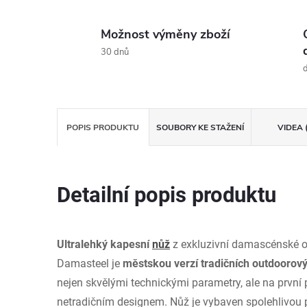
Možnost výměny zboží
30 dnů
d
POPIS PRODUKTU
SOUBORY KE STAŽENÍ
VIDEA 
Detailní popis produktu
Ultralehký kapesní
nůž
z exkluzivní damascénské oc
Damasteel je
městskou verzí tradičních outdoorov
nejen skvělými technickými parametry, ale na prvn
netradičním designem. Nůž je vybaven spolehlivou po