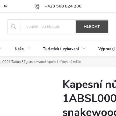
+420 568 824 200
Kontakty
Doprava a platba
Hodnocení obchodu
HLEDAT
Nože
Turistické vybavení
Výprodej
L0001 Tattoo 37g snakewood Apollo limitovaná edice
Kapesní n
1ABSL0001
snakewood