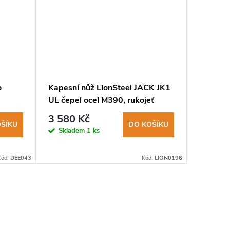
o
Kapesní nůž LionSteel JACK JK1
Gravíro
UL čepel ocel M390, rukojeť
Tattoo 
olivové dřevo
2 590
3 580 Kč
ŠÍKU
DO KOŠÍKU
Není s
Skladem
1 ks
dostupno
dotaz
Kód:
DEE043
Kód:
LION0196