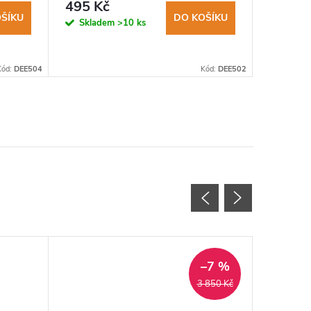
495 Kč
659 K
ŠÍKU
DO KOŠÍKU
Skladem
>10 ks
Sklad
Kód:
DEE504
Kód:
DEE502
–7 %
3 850 Kč