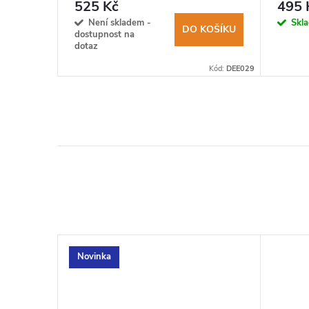
525 Kč
495 
KOŠÍKU
Není skladem -
Skl
DO KOŠÍKU
dostupnost na
dotaz
Kód:
LION0267
Kód:
DEE029
Novinka
–7 %
4 200 Kč