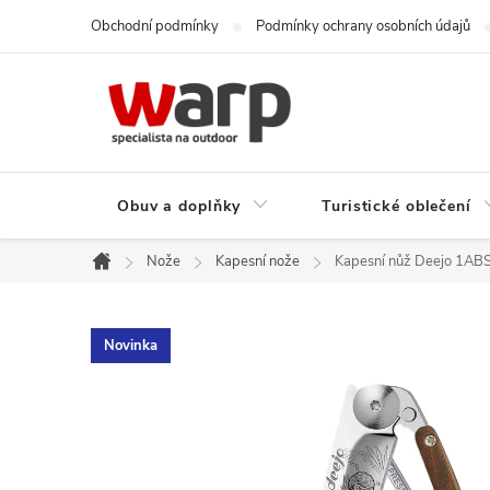
Přejít
Obchodní podmínky
Podmínky ochrany osobních údajů
na
obsah
Obuv a doplňky
Turistické oblečení
Nože
Kapesní nože
Kapesní nůž Deejo 1ABS
Domů
Novinka