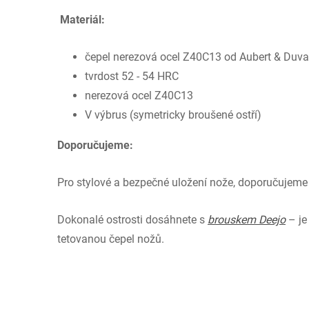
Materiál:
čepel nerezová ocel Z40C13 od Aubert & Duval
tvrdost 52 - 54 HRC
nerezová ocel Z40C13
V výbrus (symetricky broušené ostří)
Doporučujeme:
Pro stylové a bezpečné uložení nože, doporučujem
Dokonalé ostrosti dosáhnete s
brouskem Deejo
– je
tetovanou čepel nožů.