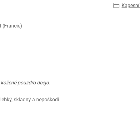
Kapesní
 (Francie)
e
kožené pouzdro deejo
.
 lehký, skladný a nepoškodí