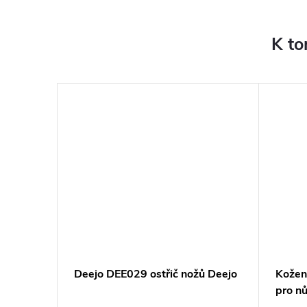
K to
–7 %
632 Kč
l
Deejo DEE029 ostřič nožů Deejo
Kožen
m, sand
pro nů