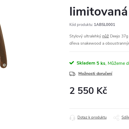
limitovaná
Kód produktu:
1ABSL0001
Stylový ultralehký
nůž
Deejo 37g 
dřeva snakewood a oboustranný
Skladem
5 ks
Možnosti doručení
2 550 Kč
Měrná
cena:
Dotaz k produktu
Sdíl