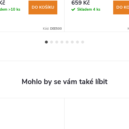
Kč
659 Kč
DO KOŠÍKU
DO KO
adem
>10 ks
Skladem
4 ks
Kód:
DEE500