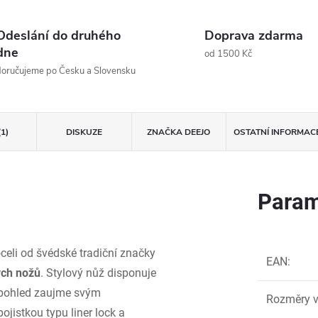
Odeslání do druhého
Doprava zdarma
dne
od 1500 Kč
oručujeme po Česku a Slovensku
(1)
DISKUZE
ZNAČKA
DEEJO
OSTATNÍ INFORMAC
Param
eli od švédské tradiční značky
EAN
:
ých nožů
. Stylový nůž disponuje
í pohled zaujme svým
Rozměry v
jistkou typu liner lock a