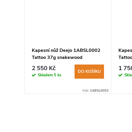
HRILL
Kapesní nůž Deejo 1ABSL0002
Kapes
,
Tattoo 37g snakewood
Tatto
Sensuous Elegance limitovaná
Sensu
2 550 Kč
1 75
edice
KOŠÍKU
DO KOŠÍKU
Skladem
5 ks
Skl
Kód:
LION0206
Kód:
1ABSL0002