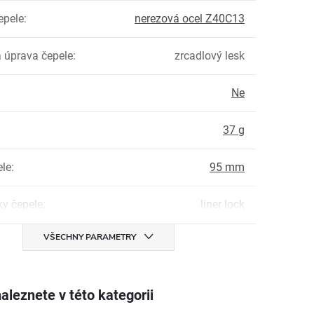
epele
:
nerezová ocel Z40C13
 úprava čepele
:
zrcadlový lesk
Ne
:
37 g
ele
:
95 mm
ky čepele
:
liner lock
VŠECHNY PARAMETRY
aleznete v této kategorii