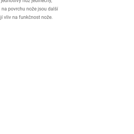
jednotlivý nůž jedinečný,
i na povrchu nože jsou další
í vliv na funkčnost nože.