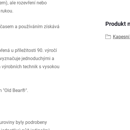
em), ale rozevření nebo
u rukou.
Produkt n
ž časem a používáním získává
Kapesní
ená u příležitosti 90. výročí
e vyznačuje jednoduchými a
h výrobních technik s vysokou
m "Old Bear®".
suroviny byly podrobeny