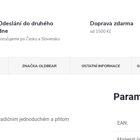
Odeslání do druhého
Doprava zdarma
dne
od 1500 Kč
oručujeme po Česku a Slovensku
ZNAČKA
OLDBEAR
OSTATNÍ INFORMACE
S
Param
tradičním jednoduchém a přitom
EAN
:
Materiál č