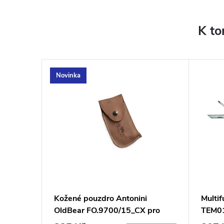
K to
Novinka
–7 %
525 Kč
l
Kožené pouzdro Antonini
Multif
OldBear FO.9700/15_CX pro
TEM01
nože z řady Pruning velikost L
nerez