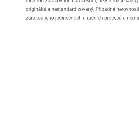
ručnímu zpracování a procesům, díky nimž je každý 
originální a nestandardizovaný. Případné nerovnost
zárukou jeho jedinečnosti a ručních procesů a nemaj