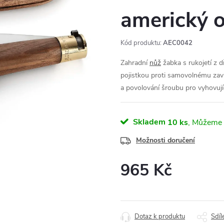
americký 
Kód produktu:
AEC0042
Zahradní
nůž
žabka s rukojetí z 
pojistkou proti samovolnému zavře
a povolování šroubu pro vyhovující
Skladem
10 ks
Možnosti doručení
965 Kč
Měrná
cena:
Dotaz k produktu
Sdíl