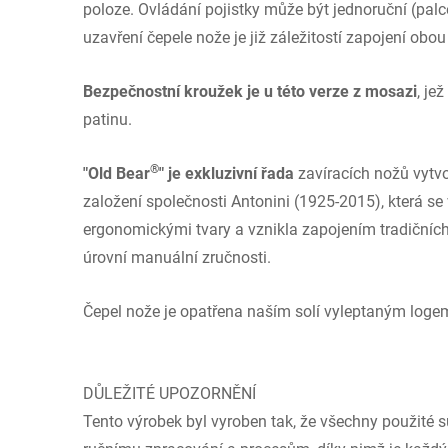
poloze. Ovládání pojistky může být jednoruční (palc
uzavření čepele nože je již záležitostí zapojení obo
Bezpečnostní kroužek je u této verze z mosazi
, je
patinu.
®
"Old Bear
" je exkluzivní řada
zavíracích nožů vytvoř
založení společnosti Antonini (1925-2015), která s
ergonomickými tvary a vznikla zapojením tradičníc
úrovní manuální zručnosti.
Čepel nože je opatřena naším solí vyleptaným loge
DŮLEŽITÉ UPOZORNĚNÍ
Tento výrobek byl vyroben tak, že všechny použité 