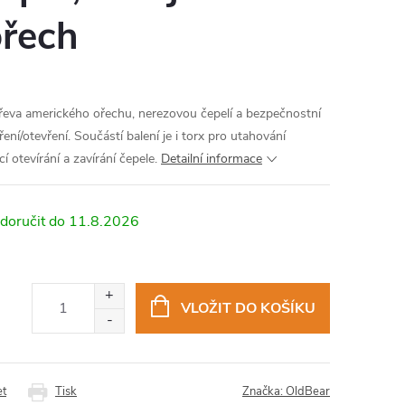
ořech
dřeva amerického ořechu, nerezovou čepelí a bezpečnostní
ní/otevření. Součástí balení je i torx pro utahování
 otevírání a zavírání čepele.
Detailní informace
11.8.2026
VLOŽIT DO KOŠÍKU
et
Tisk
Značka:
OldBear