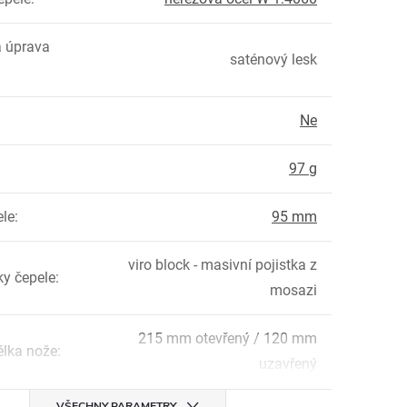
 úprava
saténový lesk
Ne
:
97 g
ele
:
95 mm
viro block - masivní pojistka z
ky čepele
:
mosazi
215 mm otevřený / 120 mm
élka nože
:
uzavřený
VŠECHNY PARAMETRY