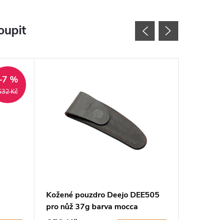
oupit
–7 %
632 Kč
Kožené pouzdro Deejo DEE505
Dárkový
pro nůž 37g barva mocca
Antonini