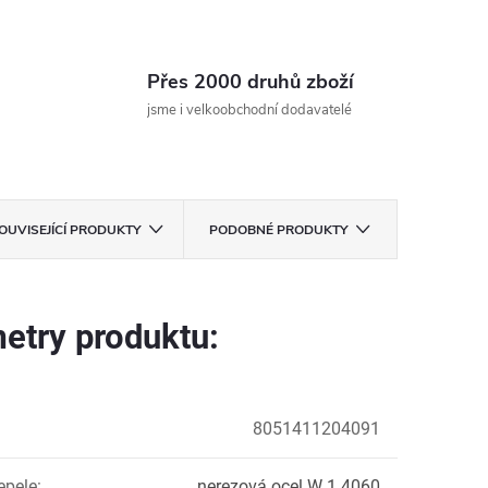
Přes 2000 druhů zboží
jsme i velkoobchodní dodavatelé
OUVISEJÍCÍ PRODUKTY
PODOBNÉ PRODUKTY
etry produktu:
8051411204091
epele
:
nerezová ocel W 1.4060