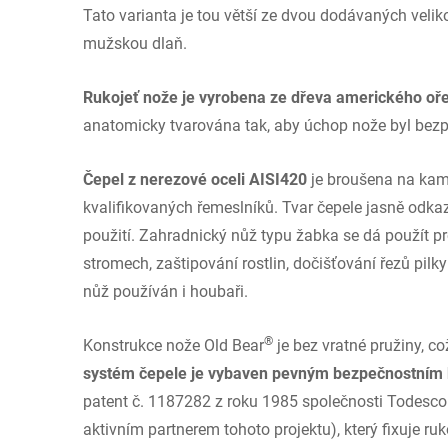
Tato varianta je tou větší ze dvou dodávaných veliko
mužskou dlaň.
Rukojeť nože je vyrobena ze dřeva amerického oř
anatomicky tvarována tak, aby úchop nože byl bezp
Čepel z nerezové oceli AISI420
je broušena na ka
kvalifikovaných řemeslníků. Tvar čepele jasně odka
použití. Zahradnický nůž typu žabka se dá použít pr
stromech, zaštipování rostlin, dočišťování řezů pilk
nůž používán i houbaři.
®
Konstrukce nože Old Bear
je bez vratné pružiny, c
systém čepele je vybaven pevným bezpečnostním
patent č. 1187282 z roku 1985 společnosti Todesco z 
aktivním partnerem tohoto projektu), který fixuje ru