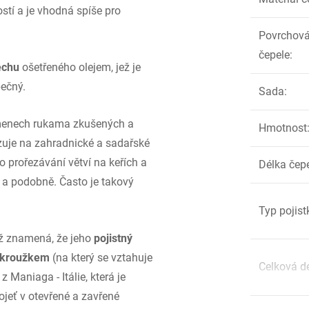
stí a je vhodná spíše pro
Povrchová
čepele
:
echu
ošetřeného olejem, jež je
ečný.
Sada
:
menech rukama zkušených a
Hmotnost
zuje na zahradnické a sadařské
o prořezávání větví na keřích a
Délka čep
y a podobně. Často je takový
Typ pojist
ož znamená, že jeho
pojistný
 kroužkem
(na který se vztahuje
Celková d
Maniaga - Itálie, která je
kojeť v otevřené a zavřené