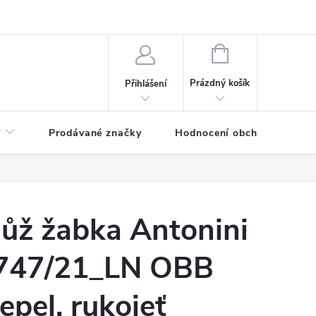
NÁKUPNÍ
KOŠÍK
Prázdný košík
Přihlášení
Prodávané značky
Hodnocení obchodu
nůž žabka Antonini
9747/21_LN OBB
epel, rukojeť