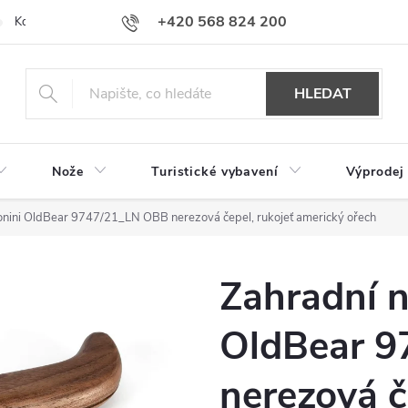
+420 568 824 200
Kontakty
Doprava a platba
Hodnocení obchodu
HLEDAT
Nože
Turistické vybavení
Výprodej
onini OldBear 9747/21_LN OBB nerezová čepel, rukojeť americký ořech
Zahradní 
OldBear 
nerezová č