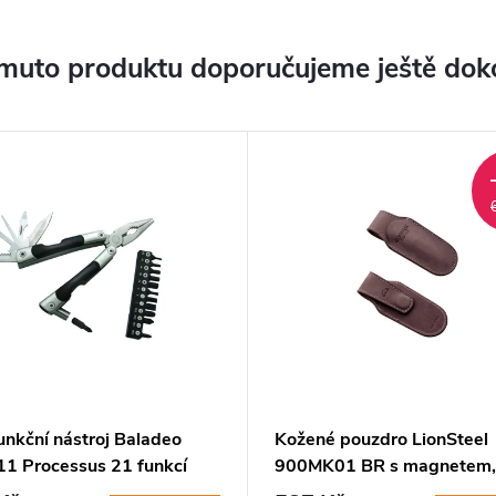
muto produktu doporučujeme ještě dok
unkční nástroj Baladeo
Kožené pouzdro LionSteel
1 Processus 21 funkcí
900MK01 BR s magnetem,
ová ocel
brown