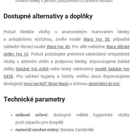
tovární stélky v jarních, podzimních či zimních botách.
Dostupné alternativy a doplňky
Pokud hledáte vložky s anatomickým tvarováním klenby
a poloplošnou výztuhou, zvolte model
Warp typ 50
, případně
základní tlumicí model
Warp typ 40
. Pro děti nabízíme
Warp dětské
stélky typ 10
. Pokud požadujete prémiové celokožené ortopedické
vložky s aktivním uhlím a podporou klenby, doporučujeme italské
stélky
Saluber typ A406
nebo tenký celokožený
model Saluber typ
S438
. Pro udržení hygieny a čistoty vnitřku obuvi doporučujeme
ekologický
mycí gel NST Shoe Wash
a účinnou
dezinfekci do bot
.
Technické parametry
celkové určení:
dostupné měkké hygienické vložky
proti zápachu pro dospělé
materiál svrchní vrstvy:
tkanina Cambrelle