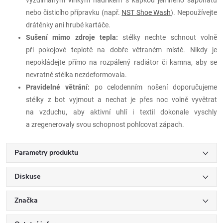
nebo čisticího přípravku (např.
NST Shoe Wash
). Nepoužívejte
drátěnky ani hrubé kartáče.
Sušení mimo zdroje tepla:
stélky nechte schnout volně
při pokojové teplotě na dobře větraném místě. Nikdy je
nepokládejte přímo na rozpálený radiátor či kamna, aby se
nevratně stélka nezdeformovala.
Pravidelné větrání:
po celodenním nošení doporučujeme
stélky z bot vyjmout a nechat je přes noc volně vyvětrat
na vzduchu, aby aktivní uhlí i textil dokonale vyschly
a zregenerovaly svou schopnost pohlcovat zápach.
Parametry produktu
Diskuse
Značka