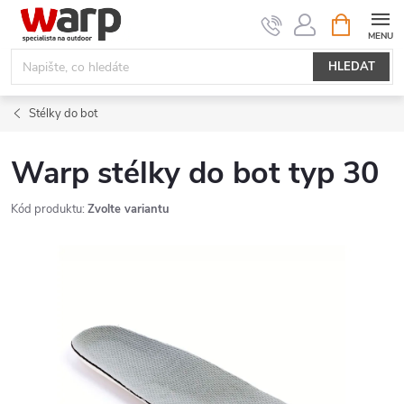
Přejít
NÁKUPNÍ
KOŠÍK
na
obsah
HLEDAT
Stélky do bot
Warp stélky do bot typ 30
Kód produktu:
Zvolte variantu