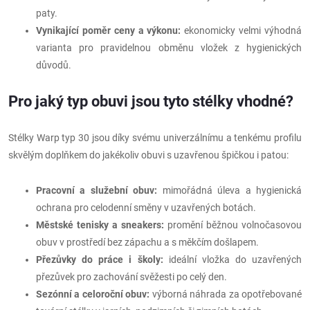
paty.
Vynikající poměr ceny a výkonu:
ekonomicky velmi výhodná
varianta pro pravidelnou obměnu vložek z hygienických
důvodů.
Pro jaký typ obuvi jsou tyto stélky vhodné?
Stélky Warp typ 30 jsou díky svému univerzálnímu a tenkému profilu
skvělým doplňkem do jakékoliv obuvi s uzavřenou špičkou i patou:
Pracovní a služební obuv:
mimořádná úleva a hygienická
ochrana pro celodenní směny v uzavřených botách.
Městské tenisky a sneakers:
promění běžnou volnočasovou
obuv v prostředí bez zápachu a s měkčím došlapem.
Přezůvky do práce i školy:
ideální vložka do uzavřených
přezůvek pro zachování svěžesti po celý den.
Sezónní a celoroční obuv:
výborná náhrada za opotřebované