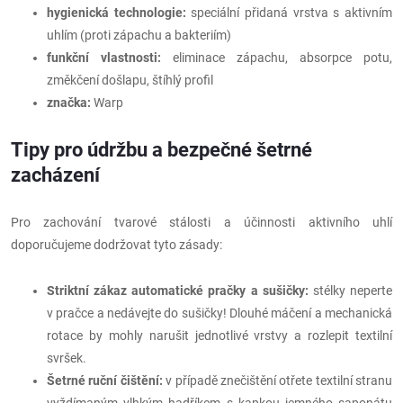
hygienická technologie:
speciální přidaná vrstva s aktivním
uhlím (proti zápachu a bakteriím)
funkční vlastnosti:
eliminace zápachu, absorpce potu,
změkčení došlapu, štíhlý profil
značka:
Warp
Tipy pro údržbu a bezpečné šetrné
zacházení
Pro zachování tvarové stálosti a účinnosti aktivního uhlí
doporučujeme dodržovat tyto zásady:
Striktní zákaz automatické pračky a sušičky:
stélky neperte
v pračce a nedávejte do sušičky! Dlouhé máčení a mechanická
rotace by mohly narušit jednotlivé vrstvy a rozlepit textilní
svršek.
Šetrné ruční čištění:
v případě znečištění otřete textilní stranu
vyždímaným vlhkým hadříkem s kapkou jemného saponátu