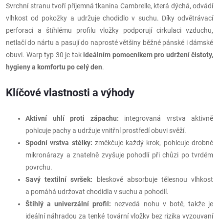
Svrchní stranu tvoří příjemná tkanina Cambrelle, která dýchá, odvádí
vlhkost od pokožky a udržuje chodidlo v suchu. Díky odvětrávací
perforaci a štíhlému profilu vložky podporují cirkulaci vzduchu,
netlačí do nártu a pasují do naprosté většiny běžné pánské i dámské
obuvi. Warp typ 30 je tak
ideálním pomocníkem pro udržení čistoty,
hygieny a komfortu po celý den
.
Klíčové vlastnosti a výhody
Aktivní uhlí proti zápachu:
integrovaná vrstva aktivně
pohlcuje pachy a udržuje vnitřní prostředí obuvi svěží.
Spodní vrstva stélky:
změkčuje každý krok, pohlcuje drobné
mikronárazy a znatelně zvyšuje pohodlí při chůzi po tvrdém
povrchu.
Savý textilní svršek:
bleskově absorbuje tělesnou vlhkost
a pomáhá udržovat chodidla v suchu a pohodlí.
Štíhlý a univerzální profil:
nezvedá nohu v botě, takže je
ideální náhradou za tenké tovární vložky bez rizika vyzouvaní