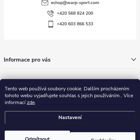
eshop
@
warp-sport.com
+420 568 824 200
+420 603 866 533
Informace pro vás
Nejhledanější
Tento web používá soubory cookie. Dalším procházením
tohoto webu vyjadřujete souhlas s jejich používáním.. Více
informací
zde
.
Důležité odkazy
Nastavení
Copyright 2026
Warp-Sport.com
. Všechna práva vyhrazena.
Odmítnout