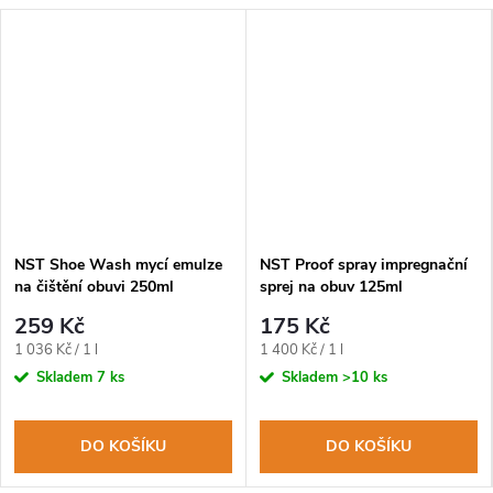
NST Shoe Wash mycí emulze
NST Proof spray impregnační
na čištění obuvi 250ml
sprej na obuv 125ml
259 Kč
175 Kč
Měrná
Měrná
1 036 Kč / 1 l
1 400 Kč / 1 l
cena:
cena:
Skladem
7 ks
Skladem
>10 ks
DO KOŠÍKU
DO KOŠÍKU