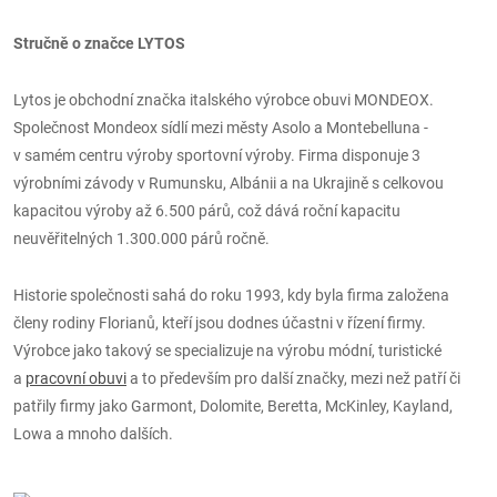
Stručně o značce LYTOS
Lytos je obchodní značka italského výrobce obuvi MONDEOX.
Společnost Mondeox sídlí mezi městy Asolo a Montebelluna -
v samém centru výroby sportovní výroby. Firma disponuje 3
výrobními závody v Rumunsku, Albánii a na Ukrajině s celkovou
kapacitou výroby až 6.500 párů, což dává roční kapacitu
neuvěřitelných 1.300.000 párů ročně.
Historie společnosti sahá do roku 1993, kdy byla firma založena
členy rodiny Florianů, kteří jsou dodnes účastni v řízení firmy.
Výrobce jako takový se specializuje na výrobu módní, turistické
a
pracovní obuvi
a to především pro další značky, mezi než patří či
patřily firmy jako Garmont, Dolomite, Beretta, McKinley, Kayland,
Lowa a mnoho dalších.