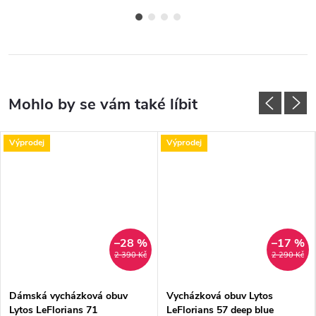
Výprodej
Výprodej
–28 %
–17 %
2 390 Kč
2 290 Kč
Dámská vycházková obuv
Vycházková obuv Lytos
Lytos LeFlorians 71
LeFlorians 57 deep blue