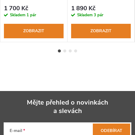
WaterProof brain fuxia
1 700 Kč
1 890 Kč
Skladem
1 pár
Skladem
3 pár
ZOBRAZIT
ZOBRAZIT
Mějte přehled o novinkách
a slevách
Z
á
E-mail
ODEBÍRAT