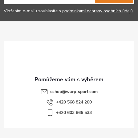
p
Vložením e-mailu souhlasíte s
podmínkami ochrany osobních údajů
a
t
í
eshop
@
warp-sport.com
+420 568 824 200
+420 603 866 533