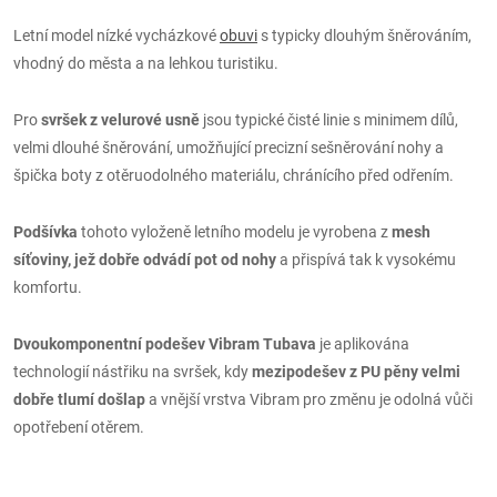
Letní model nízké vycházkové
obuvi
s typicky dlouhým šněrováním,
vhodný do města a na lehkou turistiku.
Pro
svršek z velurové usně
jsou typické čisté linie s minimem dílů,
velmi dlouhé šněrování, umožňující precizní sešněrování nohy a
špička boty z otěruodolného materiálu, chránícího před odřením.
Podšívka
tohoto vyloženě letního modelu je vyrobena z
mesh
síťoviny, jež dobře odvádí pot od nohy
a přispívá tak k vysokému
komfortu.
Dvoukomponentní podešev Vibram Tubava
je aplikována
technologií nástřiku na svršek, kdy
mezipodešev z PU pěny velmi
dobře tlumí došlap
a vnější vrstva Vibram pro změnu je odolná vůči
opotřebení otěrem.