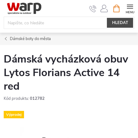
Přejít
NÁKUPNÍ
KOŠÍK
na
obsah
HLEDAT
Dámské boty do města
Dámská vycházková obuv
Lytos Florians Active 14
red
Kód produktu:
012782
Výprodej