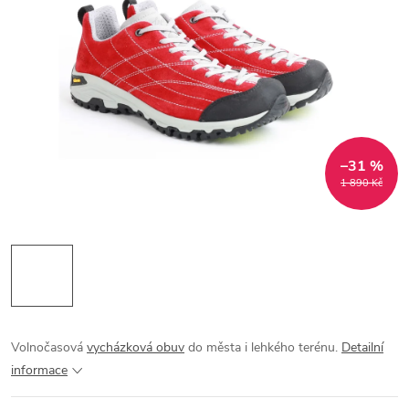
–31 %
1 890 Kč
Volnočasová
vycházková obuv
do města i lehkého terénu.
Detailní
informace