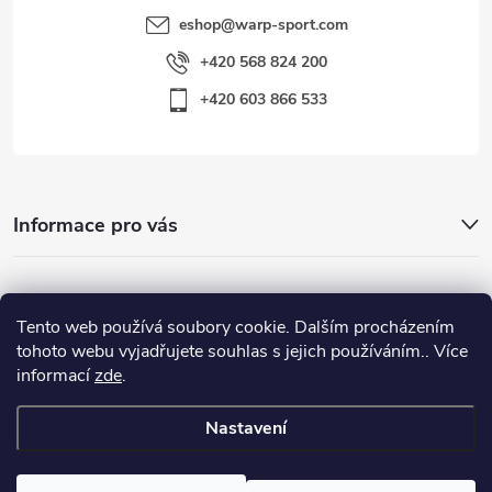
eshop
@
warp-sport.com
+420 568 824 200
+420 603 866 533
Informace pro vás
Nejhledanější
Tento web používá soubory cookie. Dalším procházením
tohoto webu vyjadřujete souhlas s jejich používáním.. Více
informací
zde
.
Důležité odkazy
Nastavení
Copyright 2026
Warp-Sport.com
. Všechna práva vyhrazena.