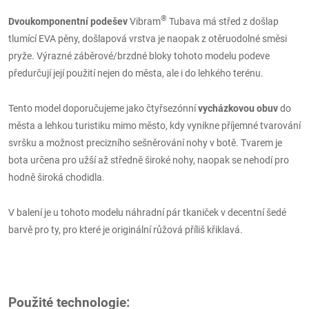
®
Dvoukomponentní podešev
Vibram
Tubava má střed z došlap
tlumící EVA pěny, došlapová vrstva je naopak z otěruodolné směsi
pryže. Výrazné záběrové/brzdné bloky tohoto modelu podeve
předurčují její použití nejen do města, ale i do lehkého terénu.
Tento model doporučujeme jako čtyřsezónní
vycházkovou obuv
do
města a lehkou turistiku mimo město, kdy vynikne příjemné tvarování
svršku a možnost precizního sešněrování nohy v botě. Tvarem je
bota určena pro užší až středně široké nohy, naopak se nehodí pro
hodně široká chodidla.
V balení je u tohoto modelu náhradní pár tkaniček v decentní šedé
barvě pro ty, pro které je originální růžová příliš křiklavá.
Použité technologie: