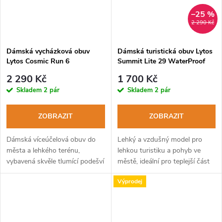
–25 %
2 290 Kč
Dámská vycházková obuv
Dámská turistická obuv Lytos
Lytos Cosmic Run 6
Summit Lite 29 WaterProof
WaterProof gerbera
celeste
2 290 Kč
1 700 Kč
Skladem
2 pár
Skladem
2 pár
ZOBRAZIT
ZOBRAZIT
Dámská víceúčelová obuv do
Lehký a vzdušný model pro
města a lehkého terénu,
lehkou turistiku a pohyb ve
vybavená skvěle tlumící podešví
městě, ideální pro teplejší část
Vibram.
roku.
Výprodej