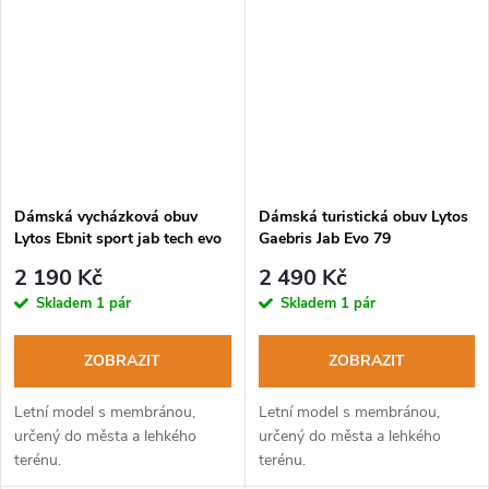
Dámská vycházková obuv
Dámská turistická obuv Lytos
Lytos Ebnit sport jab tech evo
Gaebris Jab Evo 79
11 WaterProof shark-fuxia
WaterProof brain-cupcake
2 190 Kč
2 490 Kč
Skladem
1 pár
Skladem
1 pár
ZOBRAZIT
ZOBRAZIT
Letní model s membránou,
Letní model s membránou,
určený do města a lehkého
určený do města a lehkého
terénu.
terénu.