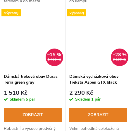
terénem a do města.
do kempu.
Výprodej
Výprodej
–15 %
–28 %
1 790 Kč
3 190 Kč
Dámská treková obuv Duras
Dámská vycházková obuv
Terra green gray
Treksta Aspen GTX black
1 510 Kč
2 290 Kč
Skladem
5 pár
Skladem
1 pár
ZOBRAZIT
ZOBRAZIT
Robustní a vysoce prodyšný
Velmi pohodlná celokožená