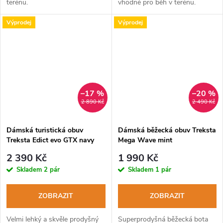
terénu.
vhodné pro běh v terénu.
Výprodej
Výprodej
–17 %
–20 %
2 890 Kč
2 490 Kč
Dámská turistická obuv
Dámská běžecká obuv Treksta
Treksta Edict evo GTX navy
Mega Wave mint
pink
2 390 Kč
1 990 Kč
Skladem
2 pár
Skladem
1 pár
ZOBRAZIT
ZOBRAZIT
Velmi lehký a skvěle prodyšný
Superprodyšná běžecká bota