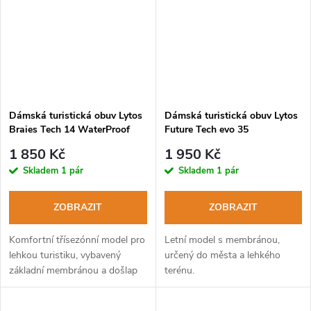
Dámská turistická obuv Lytos
Dámská turistická obuv Lytos
Braies Tech 14 WaterProof
Future Tech evo 35
jeans-fuxia
WaterProof panter-
1 850 Kč
1 950 Kč
acquamarina
Skladem
1 pár
Skladem
1 pár
ZOBRAZIT
ZOBRAZIT
Komfortní třísezónní model pro
Letní model s membránou,
lehkou turistiku, vybavený
určený do města a lehkého
základní membránou a došlap
terénu.
tlumící podešví.