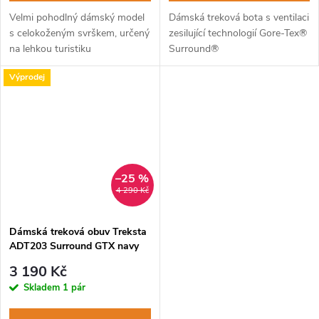
Velmi pohodlný dámský model
Dámská treková bota s ventilaci
s celokoženým svrškem, určený
zesilující technologií Gore-Tex®
na lehkou turistiku
Surround®
Výprodej
–25 %
4 290 Kč
Dámská treková obuv Treksta
ADT203 Surround GTX navy
yellow
3 190 Kč
Skladem
1 pár