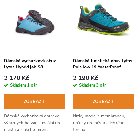
z
ý
Abecedně
e
p
n
i
í
s
p
Dámská vycházková obuv
Dámská turistická obuv Lytos
Lytos Hybrid jab S8
Puls low 19 WaterProof
p
Waterproof azzuro
turchese-lime
r
2 170 Kč
2 190 Kč
r
Skladem
1 pár
Skladem
3 pár
o
o
ZOBRAZIT
ZOBRAZIT
d
d
Dámská vycházková obuv ve
Nízký model s membránou,
u
výrazných barvách, ideální do
určený do města a lehkého
města a lehkého terénu.
terénu.
u