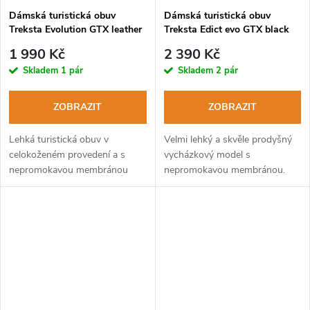
Dámská turistická obuv
Dámská turistická obuv
Treksta Evolution GTX leather
Treksta Edict evo GTX black
black
grey
1 990 Kč
2 390 Kč
Skladem
1 pár
Skladem
2 pár
ZOBRAZIT
ZOBRAZIT
Lehká turistická obuv v
Velmi lehký a skvěle prodyšný
celokoženém provedení a s
vycházkový model s
nepromokavou membránou
nepromokavou membránou.
Gore-Tex.