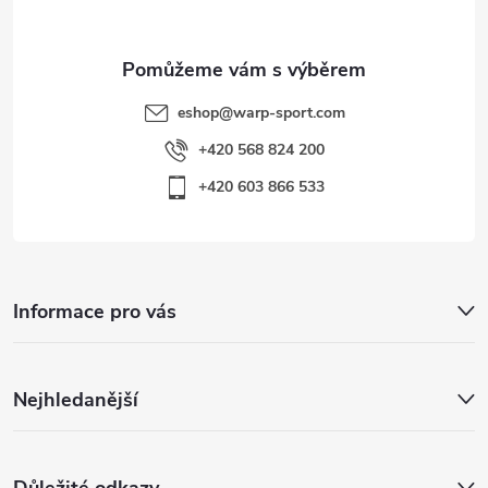
u
eshop
@
warp-sport.com
+420 568 824 200
+420 603 866 533
Informace pro vás
Nejhledanější