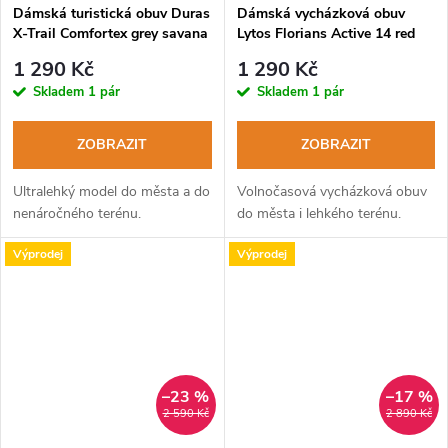
Dámská turistická obuv Duras
Dámská vycházková obuv
X-Trail Comfortex grey savana
Lytos Florians Active 14 red
1 290 Kč
1 290 Kč
Skladem
1 pár
Skladem
1 pár
ZOBRAZIT
ZOBRAZIT
Ultralehký model do města a do
Volnočasová vycházková obuv
nenáročného terénu.
do města i lehkého terénu.
Výprodej
Výprodej
–23 %
–17 %
2 590 Kč
2 890 Kč