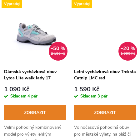
k
Výprodej
Výprodej
k
t
t
ů
ů
–50 %
–20 %
2 190 Kč
1 990 Kč
Dámská vycházková obuv
Letní vycházková obuv Treksta
Lytos Lite walk lady 17
Catnip LMC red
WaterProof plaster caraibi
1 090 Kč
1 590 Kč
Skladem
4 pár
Skladem
3 pár
ZOBRAZIT
ZOBRAZIT
Velmi pohodlný kombinovaný
Volnočasová pohodlná obuv
model pro výlety lehkým
pro městské výlety, na pláž či