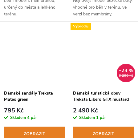
Letní model s membránou,
Nejnovější model běžecké boty,
určený do města a lehkého
vhodné pro běh v terénu, ve
terénu.
verzi bez membrány.
Výprodej
–24 %
3 290 Kč
Dámské sandály Treksta
Dámská turistická obuv
Mateo green
Treksta Libero GTX mustard
795 Kč
2 490 Kč
Skladem
4 pár
Skladem
1 pár
ZOBRAZIT
ZOBRAZIT