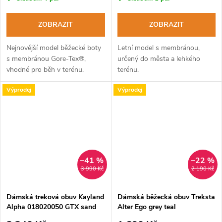
ZOBRAZIT
ZOBRAZIT
Nejnovější model běžecké boty
Letní model s membránou,
s membránou Gore-Tex®,
určený do města a lehkého
vhodné pro běh v terénu.
terénu.
Výprodej
Výprodej
–41 %
–22 %
3 990 Kč
2 190 Kč
Dámská treková obuv Kayland
Dámská běžecká obuv Treksta
Alpha 018020050 GTX sand
Alter Ego grey teal