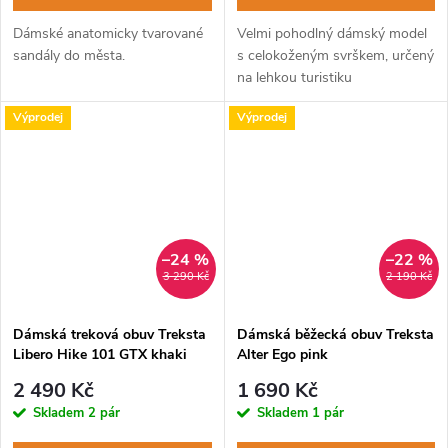
Dámské anatomicky tvarované
Velmi pohodlný dámský model
sandály do města.
s celokoženým svrškem, určený
na lehkou turistiku
Výprodej
Výprodej
–24 %
–22 %
3 290 Kč
2 190 Kč
Dámská treková obuv Treksta
Dámská běžecká obuv Treksta
Libero Hike 101 GTX khaki
Alter Ego pink
brown
2 490 Kč
1 690 Kč
Skladem
2 pár
Skladem
1 pár