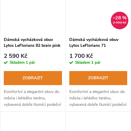
–28 %
2 390 Kč
Dámská vycházková obuv
Dámská vycházková obuv
Lytos LeFlorians 82 brain pink
Lytos LeFlorians 71
WaterProof brain fuxia
2 590 Kč
1 700 Kč
Skladem
1 pár
Skladem
1 pár
ZOBRAZIT
ZOBRAZIT
Komfortní a elegantní obuv do
Komfortní a elegantní obuv do
města i lehkého terénu,
města i lehkého terénu,
vybavená dobře tlumící podešví
vybavená dobře tlumící podešví
Vibram®.
Vibram®.