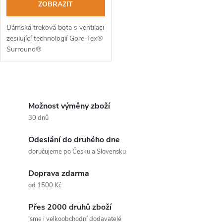
ZOBRAZIT
Dámská treková bota s ventilaci
zesilující technologií Gore-Tex®
Surround®
O
v
Možnost výměny zboží
30 dnů
l
Odeslání do druhého dne
á
doručujeme po Česku a Slovensku
d
Doprava zdarma
a
od 1500 Kč
c
Přes 2000 druhů zboží
jsme i velkoobchodní dodavatelé