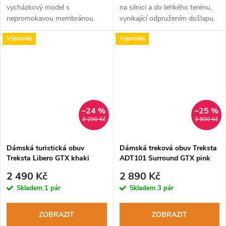
vycházkový model s
na silnici a do lehkého terénu,
nepromokavou membránou.
vynikající odpružením došlapu.
Výprodej
Výprodej
–24 %
–25 %
3 290 Kč
3 890 Kč
Dámská turistická obuv
Dámská treková obuv Treksta
Treksta Libero GTX khaki
ADT101 Surround GTX pink
2 490 Kč
2 890 Kč
Skladem
1 pár
Skladem
3 pár
ZOBRAZIT
ZOBRAZIT