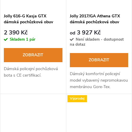
Jolly 616-G Kasja GTX
Jolly 2017/GA Athena GTX
dámská pochůzková obuv
dámská pochůzková obuv
2 390 Kč
3 927 Kč
od
Skladem
1 pár
Není skladem - dostupnost
na dotaz
ZOBRAZIT
ZOBRAZIT
Dámská policejní pochůzková
Dámský komfortní policejní
bota s CE certifikací.
model vybavený nepromokavou
membránou Gore-Tex.
Výprodej