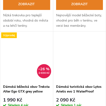
ZOBRAZIT
ZOBRAZIT
Nízká trekovka pro teplejší
Nejnovější model běžecké boty,
období roku, vhodná do města
vhodné pro běh v terénu, ve
a na lehčí terény.
verzi bez membrány.
Výprodej
–26 %
2 690 Kč
Dámská běžecká obuv Treksta
Dámská turistická obuv Lytos
Alter Ego GTX grey yellow
Arietis evo 1 WaterProof
fumo-cupcake
1 990 Kč
2 090 Kč
Skladem
4 pár
Skladem
1 pár