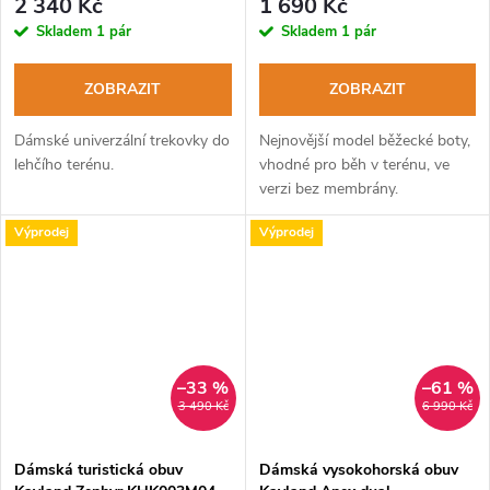
2 340 Kč
1 690 Kč
Skladem
1 pár
Skladem
1 pár
ZOBRAZIT
ZOBRAZIT
Dámské univerzální trekovky do
Nejnovější model běžecké boty,
lehčího terénu.
vhodné pro běh v terénu, ve
verzi bez membrány.
Výprodej
Výprodej
–33 %
–61 %
3 490 Kč
6 990 Kč
Dámská turistická obuv
Dámská vysokohorská obuv