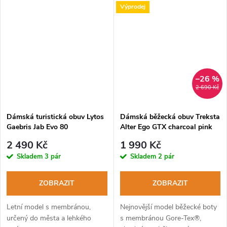
Výprodej
–26 %
2 690 Kč
Dámská turistická obuv Lytos
Dámská běžecká obuv Treksta
Gaebris Jab Evo 80
Alter Ego GTX charcoal pink
WaterProof brain-
2 490 Kč
1 990 Kč
acquamarina
Skladem
3 pár
Skladem
2 pár
ZOBRAZIT
ZOBRAZIT
Letní model s membránou,
Nejnovější model běžecké boty
určený do města a lehkého
s membránou Gore-Tex®,