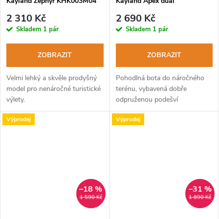
Kayland Zephyr KHK003M04
Kayland Apex dual
eVent black
KMN015W01 GTX black grey
2 310 Kč
2 690 Kč
Skladem
1 pár
Skladem
1 pár
ZOBRAZIT
ZOBRAZIT
Velmi lehký a skvěle prodyšný
Pohodlná bota do náročného
model pro nenáročné turistické
terénu, vybavená dobře
výlety.
odpruženou podešví
sendvičové konstrukce, vhodná
Výprodej
Výprodej
pro použití poloautomatických
maček.
–18 %
–31 %
1 590 Kč
1 890 Kč