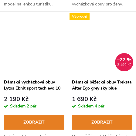
model na lehkou turistiku.
vycházková obuv pro ženy.
Výprodej
–22 %
2 190 Kč
Dámská vycházková obuv
Dámská běžecká obuv Treksta
Lytos Ebnit sport tech evo 10
Alter Ego grey sky blue
WaterProof shark-
2 190 Kč
1 690 Kč
acquamarina
Skladem
2 pár
Skladem
4 pár
ZOBRAZIT
ZOBRAZIT