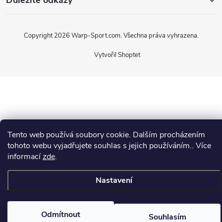
Důležité odkazy
Copyright 2026
Warp-Sport.com
. Všechna práva vyhrazena.
Vytvořil Shoptet
Tento web používá soubory cookie. Dalším procházením
tohoto webu vyjadřujete souhlas s jejich používáním.. Více
informací
zde
.
Nastavení
Odmítnout
Souhlasím