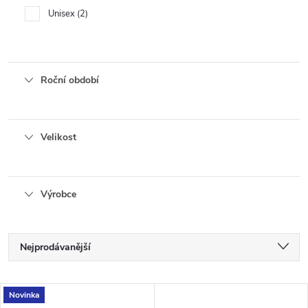
Unisex
2
Roční období
Velikost
Výrobce
Ř
Nejprodávanější
a
Nejlevnější
V
Novinka
Nejdražší