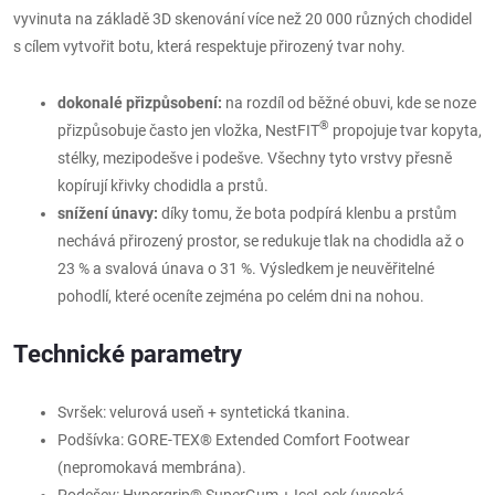
vyvinuta na základě 3D skenování více než 20 000 různých chodidel
s cílem vytvořit botu, která respektuje přirozený tvar nohy.
dokonalé přizpůsobení:
na rozdíl od běžné obuvi, kde se noze
®
přizpůsobuje často jen vložka, NestFIT
propojuje tvar kopyta,
stélky, mezipodešve i podešve. Všechny tyto vrstvy přesně
kopírují křivky chodidla a prstů.
snížení únavy:
díky tomu, že bota podpírá klenbu a prstům
nechává přirozený prostor, se redukuje tlak na chodidla až o
23 % a svalová únava o 31 %. Výsledkem je neuvěřitelné
pohodlí, které oceníte zejména po celém dni na nohou.
Technické parametry
Svršek: velurová useň + syntetická tkanina.
Podšívka: GORE-TEX® Extended Comfort Footwear
(nepromokavá membrána).
Podešev: Hypergrip® SuperGum + IceLock (vysoká