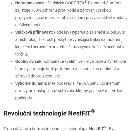
®
Nepromokavost :
Podšívka GORE-TEX
Extended Comfort
zajišťuje 100% ochranu proti vodě a zároveň vysokou
prodyšnost, což udržuje nohy v suchu i při vyšší aktivitě nebo v
deštivém počasí.
Špičková přilnavost:
Podešev HyperGrip se směsí SuperGum
a technologií IceLock poskytuje vynikající trakci na mokrém,
kluzkém i nerovném povrchu, čímž zvyšuje vaši bezpečnost v
terénu.
Odolný svršek:
Kombinace kvalitní velurové usně a syntetické
tkaniny zaručuje botě potřebnou mechanickou odolnost a
zároveň dobrou ventilaci.
Výborné tlumení:
Mezipodešev z lité EVA pěny účinně tlumí
nárazy při došlapu, což šetří vaše klouby při chůzi na tvrdém
podkladu.
®
Revoluční technologie NestFIT
®
To, co dělá tuto botu výjimečnou, je technologie
NestFIT
. Byla