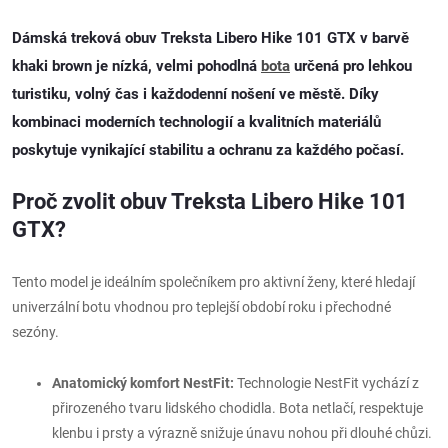
Dámská treková obuv
Treksta Libero Hike 101 GTX
v barvě
khaki brown je nízká, velmi pohodlná
bota
určená pro lehkou
turistiku, volný čas i každodenní nošení ve městě. Díky
kombinaci moderních technologií a kvalitních materiálů
poskytuje vynikající stabilitu a ochranu za každého počasí.
Proč zvolit obuv Treksta Libero Hike 101
GTX?
Tento model je ideálním společníkem pro aktivní ženy, které hledají
univerzální botu vhodnou pro teplejší období roku i přechodné
sezóny.
Anatomický komfort NestFit:
Technologie NestFit vychází z
přirozeného tvaru lidského chodidla. Bota netlačí, respektuje
klenbu i prsty a výrazně snižuje únavu nohou při dlouhé chůzi.