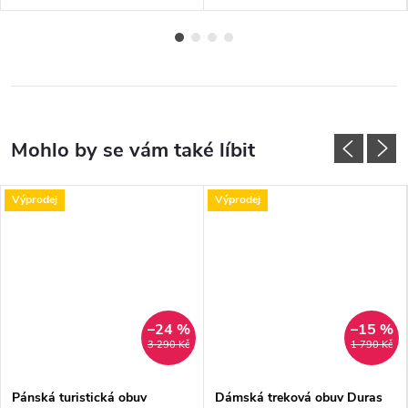
Výprodej
Výprodej
–24 %
–15 %
3 290 Kč
1 790 Kč
Pánská turistická obuv
Dámská treková obuv Duras