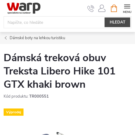
Přejít
NÁKUPNÍ
KOŠÍK
na
obsah
HLEDAT
Dámské boty na lehkou turistiku
Dámská treková obuv
Treksta Libero Hike 101
GTX khaki brown
Kód produktu:
TR000551
Výprodej