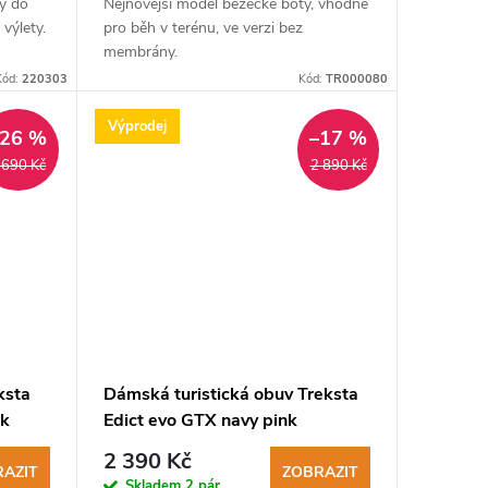
ý do
Nejnovější model běžecké boty, vhodné
 výlety.
pro běh v terénu, ve verzi bez
membrány.
Kód:
220303
Kód:
TR000080
Výprodej
–26 %
–17 %
 690 Kč
2 890 Kč
ksta
Dámská turistická obuv Treksta
nk
Edict evo GTX navy pink
2 390 Kč
AZIT
ZOBRAZIT
Skladem
2 pár