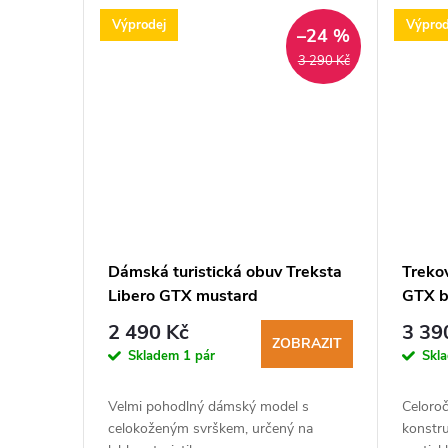
Výprodej
Výprod
–24 %
3 290 Kč
Dámská turistická obuv Treksta
Treko
Libero GTX mustard
GTX b
2 490 Kč
3 39
ZOBRAZIT
Skladem
1 pár
Skl
Velmi pohodlný dámský model s
Celoroč
celokoženým svrškem, určený na
konstr