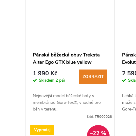
ů
Pánská běžecká obuv Treksta
Pánská
Alter Ego GTX blue yellow
Evolu
1 990 Kč
2 59
ZOBRAZIT
Skladem
2 pár
Skl
Nejnovější model běžecké boty s
Lehká 
membránou Gore-Tex®, vhodné pro
muže s
běh v terénu.
Gore-T
Kód:
TR000028
Výprodej
–22 %