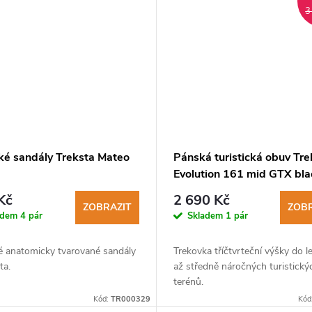
3
é sandály Treksta Mateo
Pánská turistická obuv Tre
Evolution 161 mid GTX bla
Kč
2 690 Kč
ZOBRAZIT
ZOBR
adem
4 pár
Skladem
1 pár
 anatomicky tvarované sandály
Trekovka tříčtvrteční výšky do 
ta.
až středně náročných turistický
terénů.
Kód:
TR000329
Kód