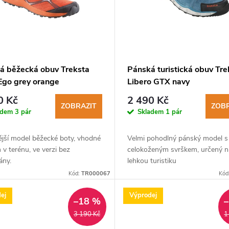
á běžecká obuv Treksta
Pánská turistická obuv Tre
 Ego grey orange
Libero GTX navy
0 Kč
2 490 Kč
ZOBRAZIT
ZOBR
adem
3 pár
Skladem
1 pár
ější model běžecké boty, vhodné
Velmi pohodlný pánský model s
 v terénu, ve verzi bez
celokoženým svrškem, určený n
ny.
lehkou turistiku
Kód:
TR000067
Kód
ej
Výprodej
–18 %
3 190 Kč
1