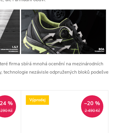
 které firma sbírá mnohá ocenění na mezinárodních
y, technologie nezávisle odpružených bloků podešve
Výprodej
–24 %
–20 %
 290 Kč
2 490 Kč