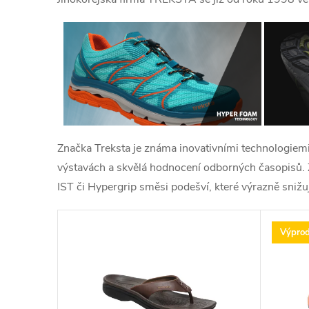
Značka Treksta je známa inovativními technologiemi,
výstavách a skvělá hodnocení odborných časopisů. 
IST či Hypergrip směsi podešví, které výrazně sniž
V
Výprod
ý
p