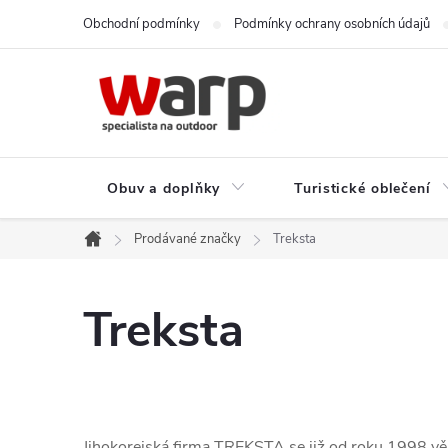
Přejít
Obchodní podmínky
Podmínky ochrany osobních údajů
na
obsah
Obuv a doplňky
Turistické oblečení
Prodávané značky
Treksta
Domů
Treksta
Jihokorejská firma TREKSTA se již od roku 1998 věnu