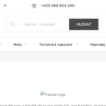
+420 568 824 200
Kontakty
Doprava a platba
Hodnocení obchodu
HLEDAT
Nože
Turistické vybavení
Výprodej
je designu a výrobě obuvi pro volný čas, pro turistiku, myslivce