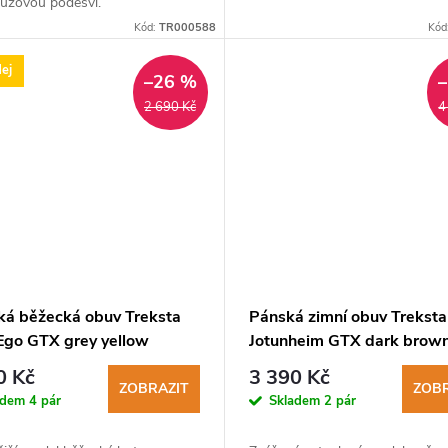
luzovou podešví.
Kód:
TR000588
Kód
ej
–26 %
2 690 Kč
4
á běžecká obuv Treksta
Pánská zimní obuv Treksta
 Ego GTX grey yellow
Jotunheim GTX dark brow
0 Kč
3 390 Kč
ZOBRAZIT
ZOBR
adem
4 pár
Skladem
2 pár