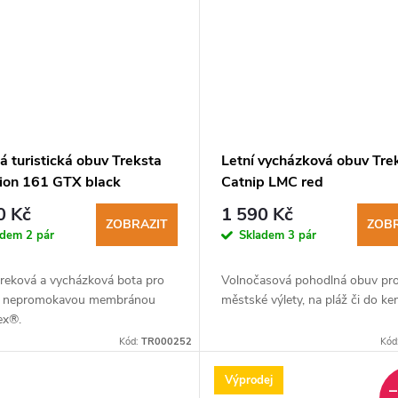
 turistická obuv Treksta
Letní vycházková obuv Tre
tion 161 GTX black
Catnip LMC red
0 Kč
1 590 Kč
ZOBRAZIT
ZOBR
adem
2 pár
Skladem
3 pár
treková a vycházková bota pro
Volnočasová pohodlná obuv pr
 nepromokavou membránou
městské výlety, na pláž či do k
ex®.
Kód:
TR000252
Kód
Výprodej