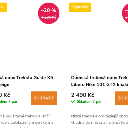
ej
Výprodej
–20 %
4 290 Kč
3
vá obuv Treksta Guide X5
Dámská treková obuv Trek
eige
Libero Hike 101 GTX khak
brown
0 Kč
2 490 Kč
ZOBRAZIT
ZOBR
adem
7 pár
Skladem
2 pár
ně použitelná trekovka lehčí
Nízká trekovka pro teplejší obdo
ukce s celokoženým svrškem a
vhodná do města a na lehčí teré