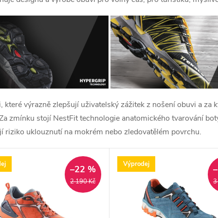
 které výrazně zlepšují uživatelský zážitek z nošení obuvi a za
Za zmínku stojí NestFit technologie anatomického tvarování bot
ují riziko uklouznutí na mokrém nebo zledovatělém povrchu.
ej
Výprodej
–22 %
2 190 Kč
3