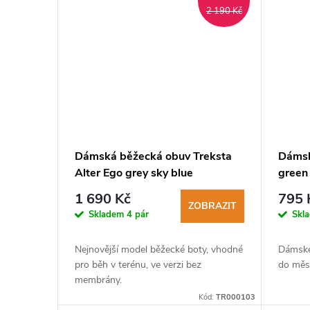
2 190 Kč
Dámská běžecká obuv Treksta
Dámsk
Alter Ego grey sky blue
green
1 690 Kč
795 
ZOBRAZIT
Skladem
4 pár
Skl
Nejnovější model běžecké boty, vhodné
Dámské
pro běh v terénu, ve verzi bez
do měs
membrány.
Kód:
TR000103