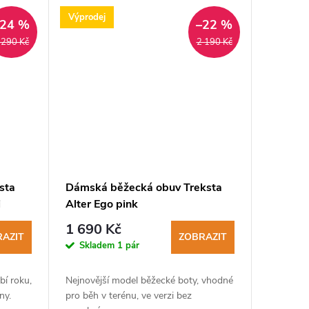
Výprodej
–24 %
–22 %
 290 Kč
2 190 Kč
sta
Dámská běžecká obuv Treksta
i
Alter Ego pink
1 690 Kč
AZIT
ZOBRAZIT
Skladem
1 pár
bí roku,
Nejnovější model běžecké boty, vhodné
ny.
pro běh v terénu, ve verzi bez