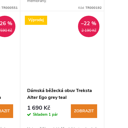
membrány.
:
TR000551
Kód:
TR000192
Výprodej
–26 %
–22 %
 590 Kč
2 190 Kč
Dámská běžecká obuv Treksta
n
Alter Ego grey teal
1 690 Kč
AZIT
ZOBRAZIT
Skladem
1 pár