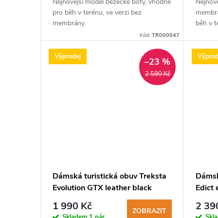
Nejnovější model běžecké boty, vhodné
Nejnově
pro běh v terénu, ve verzi bez
membrá
membrány.
běh v t
Kód:
TR000047
Výprodej
Výprod
–23 %
2 590 Kč
Dámská turistická obuv Treksta
Dámsk
Evolution GTX leather black
Edict
1 990 Kč
2 39
ZOBRAZIT
Skladem
1 pár
Skl