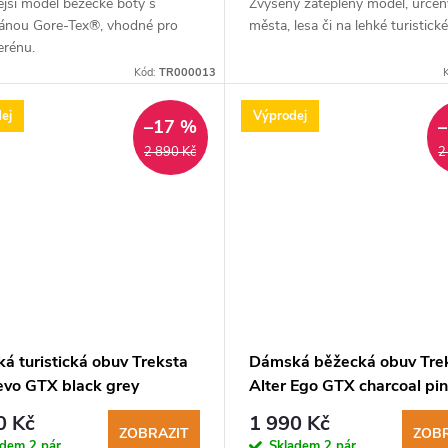
jší model běžecké boty s
Zvýšený zateplený model, určen
nou Gore-Tex®, vhodné pro
města, lesa či na lehké turistické
erénu.
Kód:
TR000013
ej
Výprodej
–17 %
2 890 Kč
2
á turistická obuv Treksta
Dámská běžecká obuv Tre
 evo GTX black grey
Alter Ego GTX charcoal pi
0 Kč
1 990 Kč
ZOBRAZIT
ZOBR
adem
2 pár
Skladem
2 pár