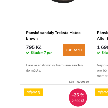
i
s
p
Pánské sandály Treksta Mateo
Pánsk
brown
Alter
r
795 Kč
1 69
ZOBRAZIT
o
Skladem
7 pár
Skl
d
Pánské anatomicky tvarované sandály
Nejnov
do města.
pro běh
u
membrá
Kód:
TR000350
k
Výprodej
Výprod
–26 %
t
2 690 Kč