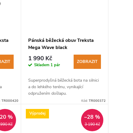
ksta
Pánská běžecká obuv Treksta
Mega Wave black
1 990 Kč
AZIT
ZOBRAZIT
Skladem
1 pár
Superprodyšná běžecká bota na silnici
a
a do lehkého terénu, vynikající
odpružením došlapu.
:
TR000420
Kód:
TR000372
Výprodej
–20 %
–28 %
 990 Kč
3 190 Kč