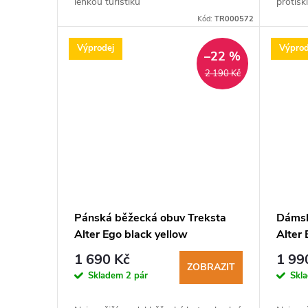
lehkou turistiku
protisk
Kód:
TR000572
Výprodej
Výprod
–22 %
2 190 Kč
Pánská běžecká obuv Treksta
Dámsk
Alter Ego black yellow
Alter
1 690 Kč
1 99
ZOBRAZIT
Skladem
2 pár
Skl