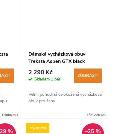
ksta
Dámská vycházková obuv
Treksta Aspen GTX black
2 290 Kč
AZIT
ZOBRAZIT
Skladem
1 pár
o
Velmi pohodlná celokožená vycházková
empu.
obuv pro ženy.
:
TR000294
Kód:
220180
Výprodej
–29 %
–25 %