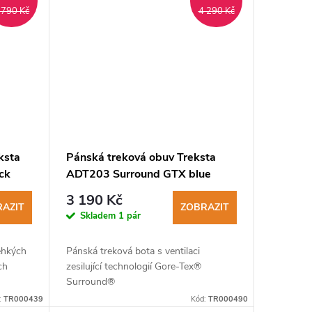
 790 Kč
4 290 Kč
ksta
Pánská treková obuv Treksta
ck
ADT203 Surround GTX blue
orange
3 190 Kč
AZIT
ZOBRAZIT
Skladem
1 pár
lehkých
Pánská treková bota s ventilaci
ch
zesilující technologií Gore-Tex®
Surround®
:
TR000439
Kód:
TR000490