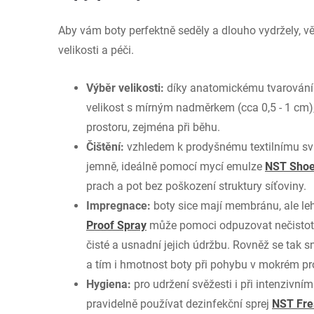
Aby vám boty perfektně seděly a dlouho vydržely, v
velikosti a péči.
Výběr velikosti:
díky anatomickému tvarování
velikost s mírným nadměrkem (cca 0,5 - 1 cm)
prostoru, zejména při běhu.
Čištění:
vzhledem k prodyšnému textilnímu svr
jemně, ideálně pomocí mycí emulze
NST Sho
prach a pot bez poškození struktury síťoviny.
Impregnace:
boty sice mají membránu, ale l
Proof Spray
může pomoci odpuzovat nečistoty
čisté a usnadní jejich údržbu. Rovněž se tak sn
a tím i hmotnost boty při pohybu v mokrém pro
Hygiena:
pro udržení svěžesti i při intenzivn
pravidelně používat dezinfekční sprej
NST Fre