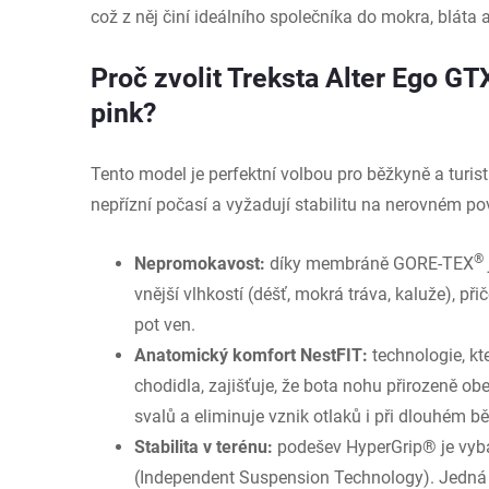
což z něj činí ideálního společníka do mokra, bláta
Proč zvolit Treksta Alter Ego G
pink?
Tento model je perfektní volbou pro běžkyně a turist
nepřízní počasí a vyžadují stabilitu na nerovném po
®
Nepromokavost:
díky membráně GORE-TEX
vnější vlhkostí (déšť, mokrá tráva, kaluže), př
pot ven.
Anatomický komfort NestFIT:
technologie, kt
chodidla, zajišťuje, že bota nohu přirozeně o
svalů a eliminuje vznik otlaků i při dlouhém bě
Stabilita v terénu:
podešev HyperGrip® je vyba
(Independent Suspension Technology). Jedná 