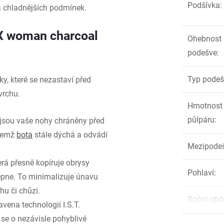
Podšívka
:
 a chladnějších podmínek.
TX woman charcoal
Ohebnost
podešve
:
Typ podeš
ky, které se nezastaví před
vrchu.
Hmotnost
půlpáru
:
jsou vaše nohy chráněny před
ičemž
bota
stále dýchá a odvádí
Mezipode
erá přesně kopíruje obrysy
Pohlaví
:
bepne. To minimalizuje únavu
hu či chůzi.
Roční obd
vena technologií I.S.T.
se o nezávisle pohyblivé