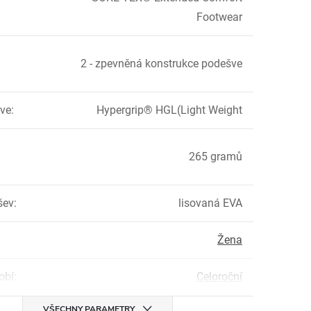
Footwear
2 - zpevněná konstrukce podešve
ve
:
Hypergrip® HGL(Light Weight
265 gramů
šev
:
lisovaná EVA
Žena
obí
:
Celoroční
VŠECHNY PARAMETRY