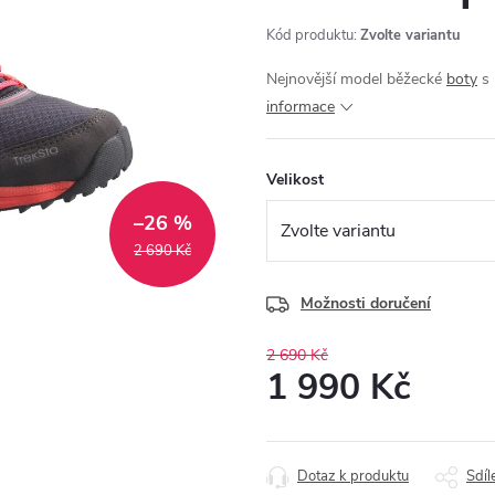
Kód produktu:
Zvolte variantu
Nejnovější model běžecké
boty
s 
informace
Velikost
–26 %
2 690 Kč
Možnosti doručení
2 690 Kč
1 990 Kč
Měrná
cena:
Dotaz k produktu
Sdíl