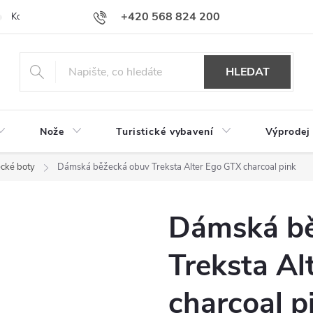
+420 568 824 200
Kontakty
Doprava a platba
Hodnocení obchodu
HLEDAT
Nože
Turistické vybavení
Výprodej
cké boty
Dámská běžecká obuv Treksta Alter Ego GTX charcoal pink
Dámská bě
Treksta Al
charcoal p