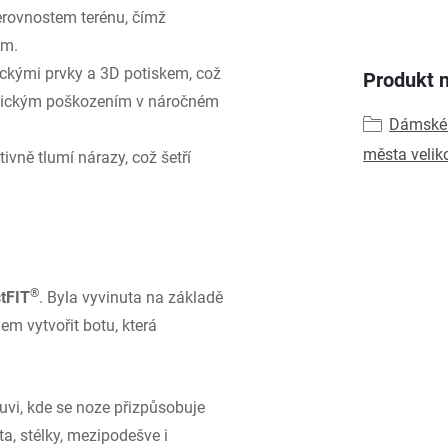
erovnostem terénu, čímž
em.
ickými prvky a 3D potiskem, což
Produkt n
anickým poškozením v náročném
Dámské 
města velik
vně tlumí nárazy, což šetří
®
tFIT
. Byla vyvinuta na základě
em vytvořit botu, která
uvi, kde se noze přizpůsobuje
ta, stélky, mezipodešve i