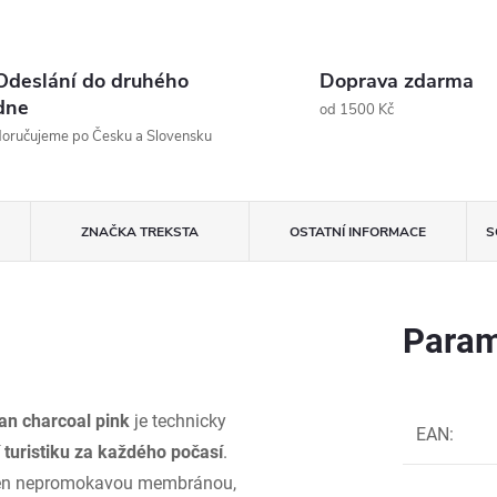
Odeslání do druhého
Doprava zdarma
dne
od 1500 Kč
oručujeme po Česku a Slovensku
ZNAČKA
TREKSTA
OSTATNÍ INFORMACE
S
Param
an charcoal pink
je technicky
EAN
:
í turistiku za každého počasí
.
baven nepromokavou membránou,