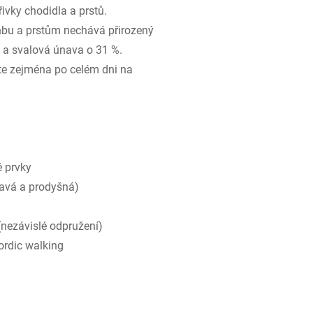
řivky chodidla a prstů.
enbu a prstům nechává přirozený
% a svalová únava o 31 %.
íte zejména po celém dni na
é prvky
avá a prodyšná)
 (nezávislé odpružení)
nordic walking
u