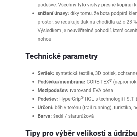
podešve. Všechny tyto vrstvy přesně kopírují k
snížení únavy:
díky tomu, že bota podpírá kl
prostor, se redukuje tlak na chodidla až o 23 
Výsledkem je neuvěřitelné pohodlí, které ocen
nohou.
Technické parametry
Svršek:
syntetická textilie, 3D potisk, ochrann
®
Podšívka/membrána:
GORE-TEX
(nepromok
Mezipodešev:
tvarovaná EVA pěna
®
Podešev:
HyperGrip
HGL s technologií I.S.T.
Určení:
běh v terénu (trail running), turistika, 
Barva:
šedá / starurůžová
Tipy pro výběr velikosti a údržb