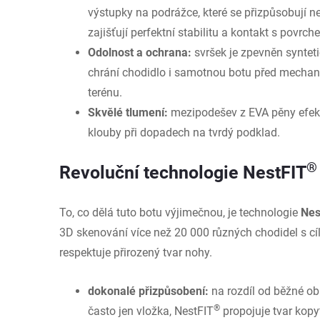
výstupky na podrážce, které se přizpůsobují n
zajišťují perfektní stabilitu a kontakt s povrch
Odolnost a ochrana:
svršek je zpevněn syntet
chrání chodidlo i samotnou botu před mech
terénu.
Skvělé tlumení:
mezipodešev z EVA pěny efekti
klouby při dopadech na tvrdý podklad.
®
Revoluční technologie NestFIT
To, co dělá tuto botu výjimečnou, je technologie
Nes
3D skenování více než 20 000 různých chodidel s cíl
respektuje přirozený tvar nohy.
dokonalé přizpůsobení:
na rozdíl od běžné ob
®
často jen vložka, NestFIT
propojuje tvar kopy