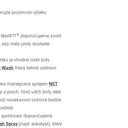
ěnujte pozornost výběru
®
 NestFIT
doporučujeme zvolit
, aby měly prsty dostatek
šku je vhodné čistit boty
e Wash
, která šetrně odstraní
ehká impregnace sprejem
NST
 a prach, čímž udrží boty déle
íží nasákavost vrchové textilie
středí.
ím sportování doporučujeme
sh Spray
(např. eukalypt), který