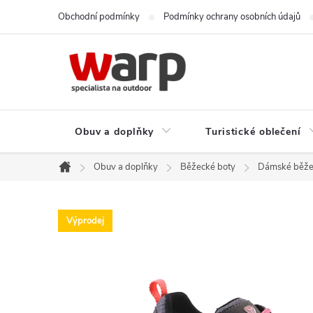
Přejít
Obchodní podmínky
Podmínky ochrany osobních údajů
na
obsah
Obuv a doplňky
Turistické oblečení
Obuv a doplňky
Běžecké boty
Dámské běže
Domů
Výprodej