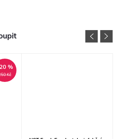
oupit
20 %
250 Kč