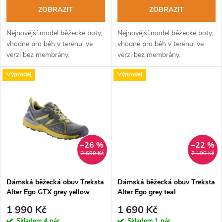
o
o
ZOBRAZIT
ZOBRAZIT
d
d
Nejnovější model běžecké boty,
Nejnovější model běžecké boty,
u
vhodné pro běh v terénu, ve
vhodné pro běh v terénu, ve
verzi bez membrány.
verzi bez membrány.
u
k
Výprodej
Výprodej
k
t
t
ů
ů
–26 %
–22 %
2 690 Kč
2 190 Kč
Dámská běžecká obuv Treksta
Dámská běžecká obuv Treksta
Alter Ego GTX grey yellow
Alter Ego grey teal
1 990 Kč
1 690 Kč
Skladem
4 pár
Skladem
1 pár