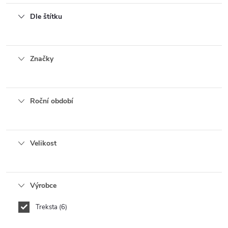
Dle štítku
Značky
Roční období
Velikost
Výrobce
Treksta
6