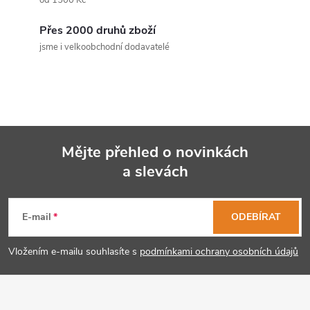
a
od 1500 Kč
c
Přes 2000 druhů zboží
jsme i velkoobchodní dodavatelé
í
p
r
v
Mějte přehled o novinkách
k
a slevách
Z
y
á
E-mail
ODEBÍRAT
v
p
ý
Vložením e-mailu souhlasíte s
podmínkami ochrany osobních údajů
p
a