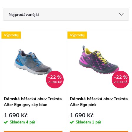
Ř
Nejprodávanější
a
Nejlevnější
V
Výprodej
Výprodej
Nejdražší
z
ý
Abecedně
e
p
n
i
–22 %
–22 %
2 190 Kč
2 190 Kč
í
s
p
Dámská běžecká obuv Treksta
Dámská běžecká obuv Treksta
Alter Ego grey sky blue
Alter Ego pink
p
r
1 690 Kč
1 690 Kč
r
Skladem
4 pár
Skladem
1 pár