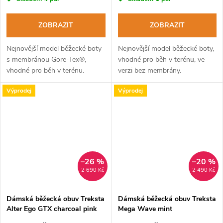
ZOBRAZIT
ZOBRAZIT
Nejnovější model běžecké boty
Nejnovější model běžecké boty,
s membránou Gore-Tex®,
vhodné pro běh v terénu, ve
vhodné pro běh v terénu.
verzi bez membrány.
Výprodej
Výprodej
–26 %
–20 %
2 690 Kč
2 490 Kč
Dámská běžecká obuv Treksta
Dámská běžecká obuv Treksta
Alter Ego GTX charcoal pink
Mega Wave mint