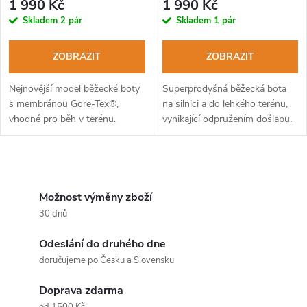
1 990 Kč
1 990 Kč
Skladem
2 pár
Skladem
1 pár
ZOBRAZIT
ZOBRAZIT
Nejnovější model běžecké boty
Superprodyšná běžecká bota
s membránou Gore-Tex®,
na silnici a do lehkého terénu,
vhodné pro běh v terénu.
vynikající odpružením došlapu.
O
v
Možnost výměny zboží
30 dnů
l
Odeslání do druhého dne
á
doručujeme po Česku a Slovensku
d
Doprava zdarma