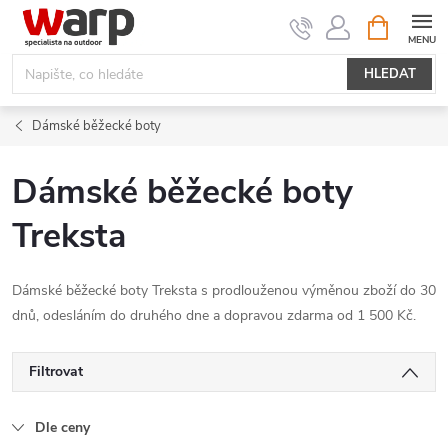
Přejít
NÁKUPNÍ
KOŠÍK
na
obsah
HLEDAT
Dámské běžecké boty
Dámské běžecké boty
Treksta
Dámské běžecké boty Treksta s prodlouženou výměnou zboží do 30
dnů, odesláním do druhého dne a dopravou zdarma od 1 500 Kč.
Filtrovat
Dle ceny