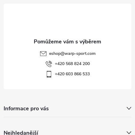
i
t
s
í
u
eshop
@
warp-sport.com
+420 568 824 200
+420 603 866 533
Informace pro vás
Nejhledanější