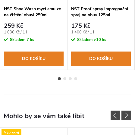
NST Shoe Wash mycí emulze
NST Proof spray impregnační
na čištění obuvi 250ml
sprej na obuv 125ml
259 Kč
175 Kč
Měrná
Měrná
1 036 Kč / 1 l
1 400 Kč / 1 l
cena:
cena:
Skladem
7 ks
Skladem
>10 ks
DO KOŠÍKU
DO KOŠÍKU
Výprodej