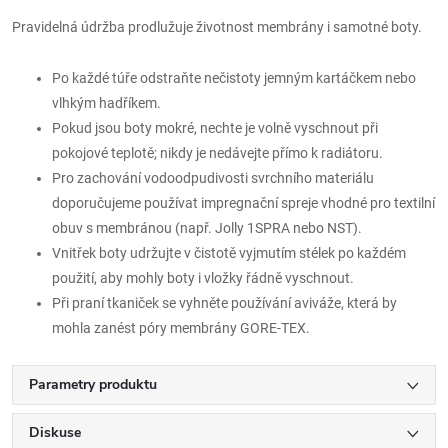
Pravidelná údržba prodlužuje životnost membrány i samotné boty.
Po každé túře odstraňte nečistoty jemným kartáčkem nebo
vlhkým hadříkem.
Pokud jsou boty mokré, nechte je volně vyschnout při
pokojové teplotě; nikdy je nedávejte přímo k radiátoru.
Pro zachování vodoodpudivosti svrchního materiálu
doporučujeme používat impregnační spreje vhodné pro textilní
obuv s membránou (např. Jolly 1SPRA nebo NST).
Vnitřek boty udržujte v čistotě vyjmutím stélek po každém
použití, aby mohly boty i vložky řádně vyschnout.
Při praní tkaniček se vyhněte používání aviváže, která by
mohla zanést póry membrány GORE-TEX.
Parametry produktu
Diskuse