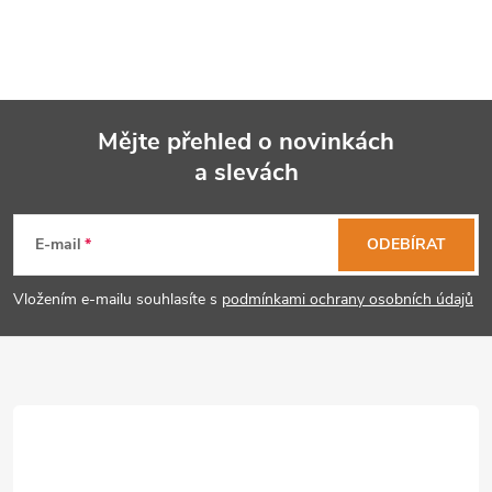
Mějte přehled o novinkách
a slevách
Z
á
E-mail
ODEBÍRAT
p
Vložením e-mailu souhlasíte s
podmínkami ochrany osobních údajů
a
t
í