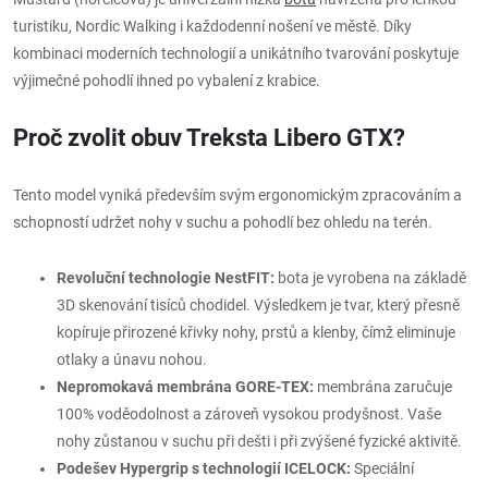
turistiku, Nordic Walking i každodenní nošení ve městě. Díky
kombinaci moderních technologií a unikátního tvarování poskytuje
výjimečné pohodlí ihned po vybalení z krabice.
Proč zvolit obuv Treksta Libero GTX?
Tento model vyniká především svým ergonomickým zpracováním a
schopností udržet nohy v suchu a pohodlí bez ohledu na terén.
Revoluční technologie NestFIT:
bota je vyrobena na základě
3D skenování tisíců chodidel. Výsledkem je tvar, který přesně
kopíruje přirozené křivky nohy, prstů a klenby, čímž eliminuje
otlaky a únavu nohou.
Nepromokavá membrána GORE-TEX:
membrána zaručuje
100% voděodolnost a zároveň vysokou prodyšnost. Vaše
nohy zůstanou v suchu při dešti i při zvýšené fyzické aktivitě.
Podešev Hypergrip s technologií ICELOCK:
Speciální