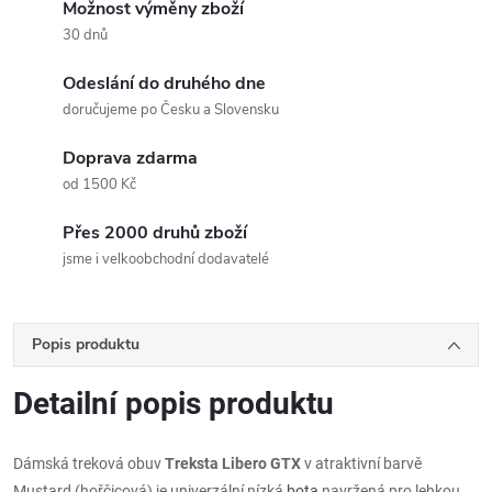
Možnost výměny zboží
30 dnů
Odeslání do druhého dne
doručujeme po Česku a Slovensku
Doprava zdarma
od 1500 Kč
Přes 2000 druhů zboží
jsme i velkoobchodní dodavatelé
Popis produktu
Detailní popis produktu
Dámská treková obuv
Treksta Libero GTX
v atraktivní barvě
Mustard (hořčicová) je univerzální nízká
bota
navržená pro lehkou