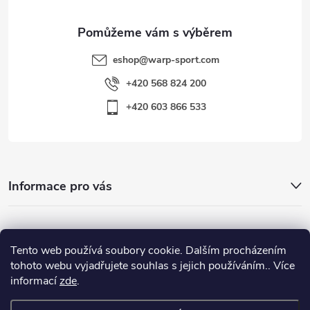
eshop
@
warp-sport.com
+420 568 824 200
+420 603 866 533
Informace pro vás
Nejhledanější
Tento web používá soubory cookie. Dalším procházením
tohoto webu vyjadřujete souhlas s jejich používáním.. Více
informací
zde
.
Důležité odkazy