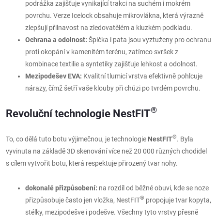
podrážka zajišťuje vynikající trakci na suchém i mokrém
povrchu. Verze Icelock obsahuje mikrovlákna, která výrazně
zlepšují přilnavost na zledovatělém a kluzkém podkladu.
Ochrana a odolnost:
Špička i pata jsou vyztuženy pro ochranu
proti okopání v kamenitém terénu, zatímco svršek z
kombinace textilie a syntetiky zajišťuje lehkost a odolnost.
Mezipodešev EVA:
Kvalitní tlumicí vrstva efektivně pohlcuje
nárazy, čímž šetří vaše klouby při chůzi po tvrdém povrchu.
®
Revoluční technologie NestFIT
®
To, co dělá tuto botu výjimečnou, je technologie
NestFIT
. Byla
vyvinuta na základě 3D skenování více než 20 000 různých chodidel
s cílem vytvořit botu, která respektuje přirozený tvar nohy.
dokonalé přizpůsobení:
na rozdíl od běžné obuvi, kde se noze
®
přizpůsobuje často jen vložka, NestFIT
propojuje tvar kopyta,
stélky, mezipodešve i podešve. Všechny tyto vrstvy přesně