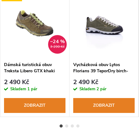
–24 %
3 290 Kč
Dámská turistická obuv
Vycházková obuv Lytos
Treksta Libero GTX khaki
Florians 39 TeporDry birch-
entry
2 490 Kč
2 490 Kč
Skladem
1 pár
Skladem
2 pár
ZOBRAZIT
ZOBRAZIT