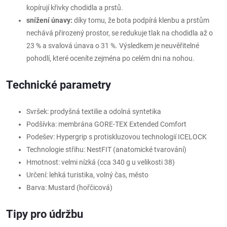
kopírují křivky chodidla a prstů.
snížení únavy:
díky tomu, že bota podpírá klenbu a prstům
nechává přirozený prostor, se redukuje tlak na chodidla až o
23 % a svalová únava o 31 %. Výsledkem je neuvěřitelné
pohodlí, které oceníte zejména po celém dni na nohou.
Technické parametry
Svršek: prodyšná textilie a odolná syntetika
Podšívka: membrána GORE-TEX Extended Comfort
Podešev: Hypergrip s protiskluzovou technologií ICELOCK
Technologie střihu: NestFIT (anatomické tvarování)
Hmotnost: velmi nízká (cca 340 g u velikosti 38)
Určení: lehká turistika, volný čas, město
Barva: Mustard (hořčicová)
Tipy pro údržbu