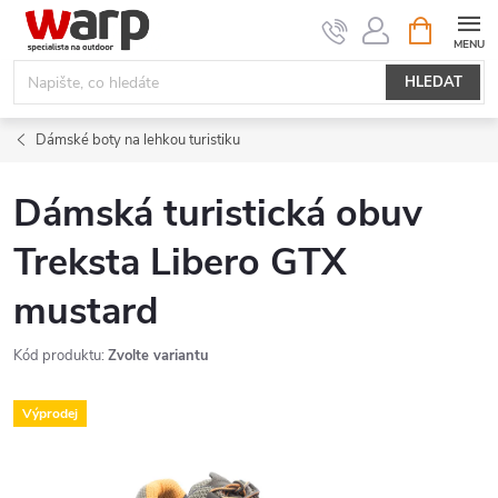
Přejít
NÁKUPNÍ
KOŠÍK
na
obsah
HLEDAT
Dámské boty na lehkou turistiku
Dámská turistická obuv
Treksta Libero GTX
mustard
Kód produktu:
Zvolte variantu
Výprodej