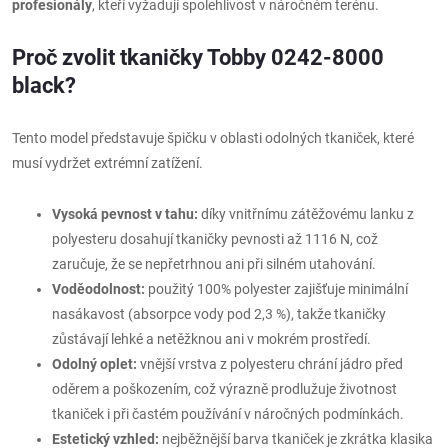
profesionály
, kteří vyžadují spolehlivost v náročném terénu.
Proč zvolit tkaničky Tobby 0242-8000
black?
Tento model představuje špičku v oblasti odolných tkaniček, které
musí vydržet extrémní zatížení.
Vysoká pevnost v tahu:
díky vnitřnímu zátěžovému lanku z
polyesteru dosahují tkaničky pevnosti až 1116 N, což
zaručuje, že se nepřetrhnou ani při silném utahování.
Voděodolnost:
použitý 100% polyester zajišťuje minimální
nasákavost (absorpce vody pod 2,3 %), takže tkaničky
zůstávají lehké a netěžknou ani v mokrém prostředí.
Odolný oplet:
vnější vrstva z polyesteru chrání jádro před
oděrem a poškozením, což výrazně prodlužuje životnost
tkaniček i při častém používání v náročných podmínkách.
Estetický vzhled:
nejběžnější barva tkaniček je zkrátka klasika