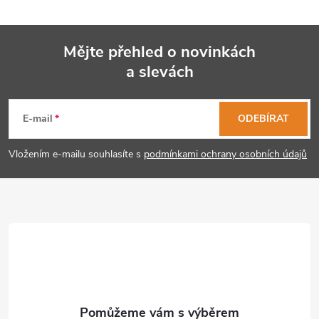
Mějte přehled o novinkách
a slevách
Z
á
E-mail
ODEBÍRAT
p
Vložením e-mailu souhlasíte s
podmínkami ochrany osobních údajů
a
t
í