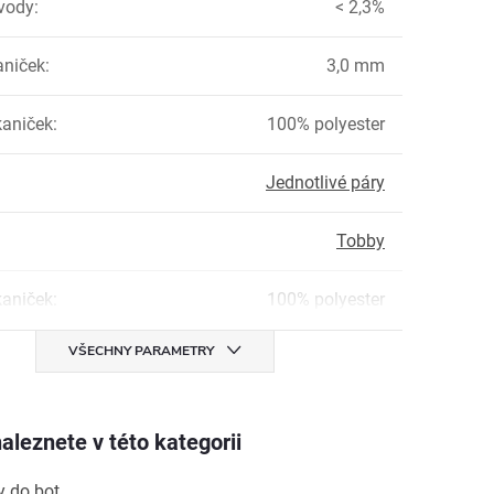
vody
:
< 2,3%
aniček
:
3,0 mm
kaniček
:
100% polyester
Jednotlivé páry
Tobby
kaniček
:
100% polyester
VŠECHNY PARAMETRY
aleznete v této kategorii
y do bot