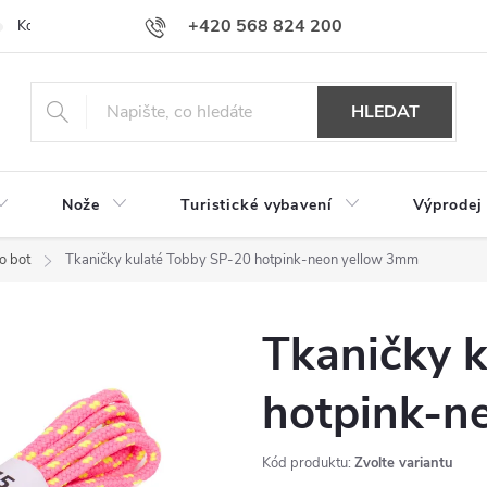
+420 568 824 200
Kontakty
Doprava a platba
Hodnocení obchodu
HLEDAT
Nože
Turistické vybavení
Výprodej
o bot
Tkaničky kulaté Tobby SP-20 hotpink-neon yellow 3mm
Tkaničky 
hotpink-n
Kód produktu:
Zvolte variantu