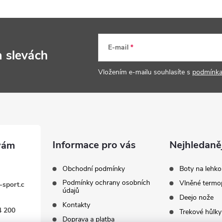
E-mail
a slevách
Vložením e-mailu souhlasíte s
podmínka
Informace pro vás
Nejhledaněj
Obchodní podmínky
Boty na lehko
Podmínky ochrany osobních
Vlněné termo
-sport.c
údajů
Deejo nože
Kontakty
4 200
Trekové hůlky
Doprava a platba