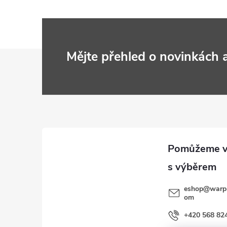
Z
Mějte přehled o novinkách
á
p
a
t
í
eshop
@
warp
om
+420 568 82