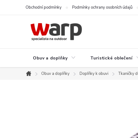
Přejít
Obchodní podmínky
Podmínky ochrany osobních údajů
na
obsah
Obuv a doplňky
Turistické oblečení
Obuv a doplňky
Doplňky k obuvi
Tkaničky d
Domů