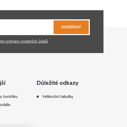
ODEBÍRAT
mi ochrany osobních údajů
ší
Důležité odkazy
u turistiku
Velikostní tabulky
prádlo