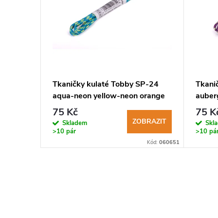
y Tobby
Tkaničky kulaté Tobby SP-24
Tkani
aqua-neon yellow-neon orange
auber
3mm
75 Kč
75 K
BRAZIT
ZOBRAZIT
Skladem
Skl
>10 pár
>10 pá
Kód:
040628
Kód:
060651