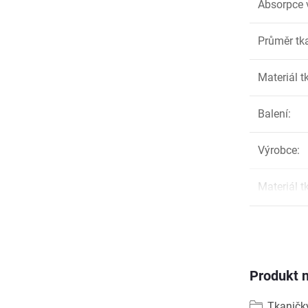
Absorpce 
Průměr tk
Materiál t
Balení
:
Výrobce
:
Materiál t
Produkt n
Tkaničk