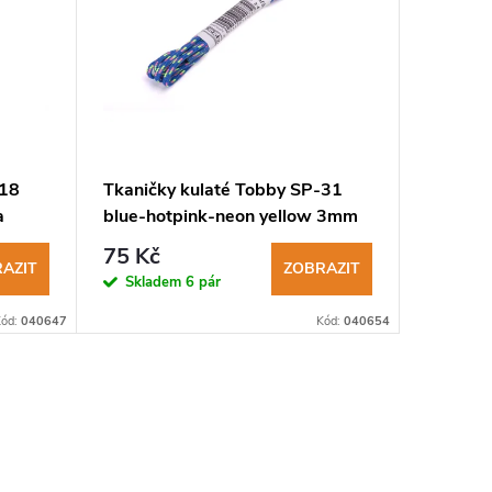
-18
Tkaničky kulaté Tobby SP-31
Tkaničk
a
blue-hotpink-neon yellow 3mm
auberg
75 Kč
65 Kč
AZIT
ZOBRAZIT
Skladem
6 pár
Sklad
Kód:
040647
Kód:
040654