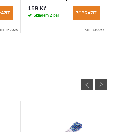
159 Kč
50 Kč
AZIT
ZOBRAZIT
Skladem
2 pár
Sklad
>10 pár
ód:
TR0023
Kód:
130067