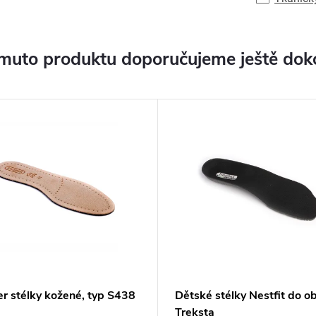
muto produktu doporučujeme ještě dok
er stélky kožené, typ S438
Dětské stélky Nestfit do o
Treksta