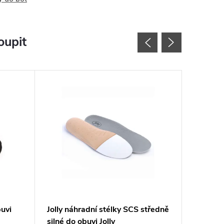
oupit
buvi
Jolly náhradní stélky SCS středně
Warp dě
silné do obuvi Jolly