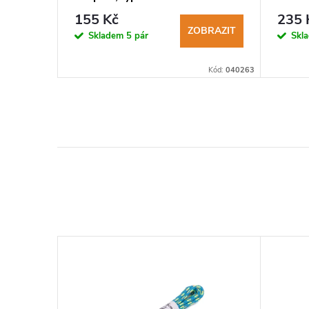
155 Kč
235 
BRAZIT
ZOBRAZIT
Skladem
5 pár
Skl
Kód:
040149
Kód:
040263