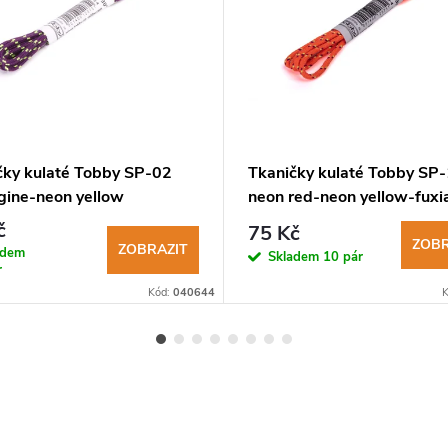
čky kulaté Tobby SP-02
Tkaničky kulaté Tobby SP
gine-neon yellow
neon red-neon yellow-fuxi
3mm
č
75 Kč
ZOBR
ZOBRAZIT
adem
Skladem
10 pár
r
Kód:
040644