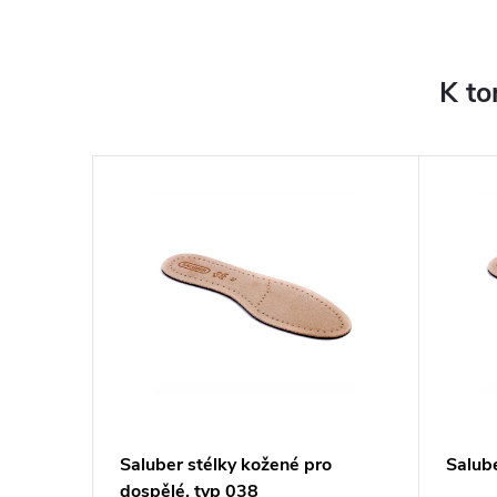
K to
žené typ
Saluber stélky kožené pro
Salub
dospělé, typ 038