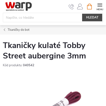
Přejít
NÁKUPNÍ
KOŠÍK
na
obsah
HLEDAT
Tkaničky do bot
Tkaničky kulaté Tobby
Street aubergine 3mm
Kód produktu:
040542