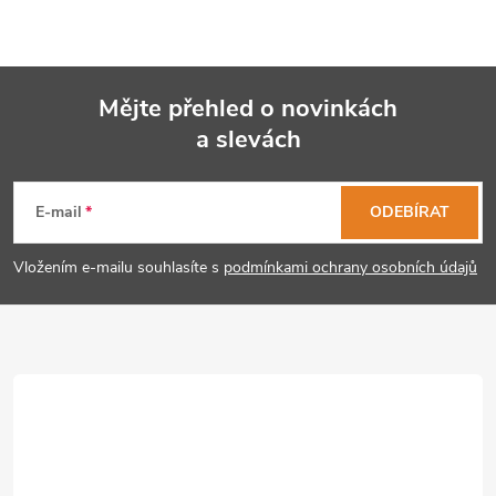
Mějte přehled o novinkách
a slevách
Z
á
E-mail
ODEBÍRAT
p
Vložením e-mailu souhlasíte s
podmínkami ochrany osobních údajů
a
t
í