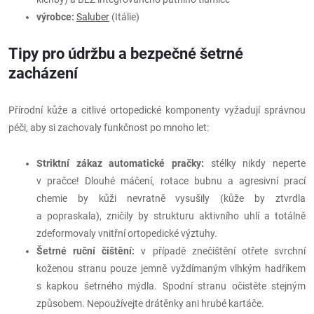
výrobce:
Saluber
(Itálie)
Tipy pro údržbu a bezpečné šetrné
zacházení
Přírodní kůže a citlivé ortopedické komponenty vyžadují správnou
péči, aby si zachovaly funkčnost po mnoho let:
Striktní zákaz automatické pračky:
stélky nikdy neperte
v pračce! Dlouhé máčení, rotace bubnu a agresivní prací
chemie by kůži nevratně vysušily (kůže by ztvrdla
a popraskala), zničily by strukturu aktivního uhlí a totálně
zdeformovaly vnitřní ortopedické výztuhy.
Šetrné ruční čištění:
v případě znečištění otřete svrchní
koženou stranu pouze jemně vyždímaným vlhkým hadříkem
s kapkou šetrného mýdla. Spodní stranu očistěte stejným
způsobem. Nepoužívejte drátěnky ani hrubé kartáče.