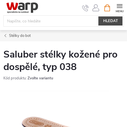
Přejít
NÁKUPNÍ
KOŠÍK
na
obsah
HLEDAT
Stélky do bot
Saluber stélky kožené pro
dospělé, typ 038
Kód produktu:
Zvolte variantu