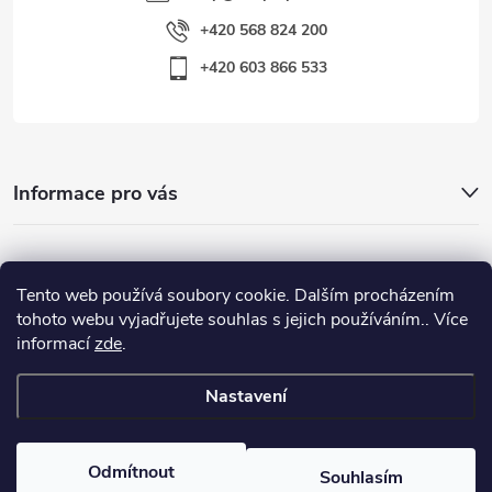
+420 568 824 200
+420 603 866 533
Informace pro vás
Nejhledanější
Tento web používá soubory cookie. Dalším procházením
tohoto webu vyjadřujete souhlas s jejich používáním.. Více
informací
zde
.
Důležité odkazy
Nastavení
Copyright 2026
Warp-Sport.com
. Všechna práva vyhrazena.
Odmítnout
Souhlasím