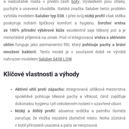
a nedostatek místa v přední části
boty
. Výsledkem jsou otlaky,
puchýře a unavená chodidla. Italská značka Saluber tento problém
vyřešila modelem
Saluber typ 038
. I přes svůj
nízký profil
však stélka
poskytuje nohám špičkový komfort a hygienu.
Svrchní vrstva
ze 100% přírodní výběrové kůže
excelentně saje tělesný pot a je
mimořádně příjemná na omak. Pod ní integrovaná
vrstva s aktivním
uhlím
funguje jako permanentní filtr, který
pohlcuje pachy a brání
množení bakterií.
Tento model je v současné době ve výrobě
nahrazen modelem
Saluber S438 LOW
.
Klíčové vlastnosti a výhody
Aktivní uhlí proti zápachu:
integrovaná uhlíková mezivrstva
spolehlivě pohlcuje tělesné pachy a vlhkost, čímž zajišťuje
dokonalou hygienu i při celodenním nošení v uzavřené obuvi.
Nízký a štíhlý profil:
absence srdíčka a patního tlumiče
zaručuje, že vložka nezabírá zbytečné místo. Noha zůstává
v botě přirozeně usazená a pata se nevyzouvá.