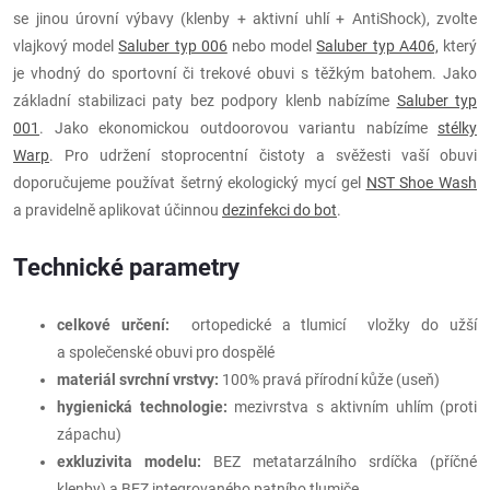
se jinou úrovní výbavy (klenby + aktivní uhlí + AntiShock), zvolte
vlajkový model
Saluber typ 006
nebo model
Saluber typ A406,
který
je vhodný do sportovní či trekové obuvi s těžkým batohem. Jako
základní stabilizaci paty bez podpory klenb nabízíme
Saluber typ
001
. Jako ekonomickou outdoorovou variantu nabízíme
stélky
Warp
. Pro udržení stoprocentní čistoty a svěžesti vaší obuvi
doporučujeme používat šetrný ekologický mycí gel
NST Shoe Wash
a pravidelně aplikovat účinnou
dezinfekci do bot
.
Technické parametry
celkové určení:
ortopedické a tlumicí vložky do užší
a společenské obuvi pro dospělé
materiál svrchní vrstvy:
100% pravá přírodní kůže (useň)
hygienická technologie:
mezivrstva s aktivním uhlím (proti
zápachu)
exkluzivita modelu:
BEZ metatarzálního srdíčka (příčné
klenby) a BEZ integrovaného patního tlumiče