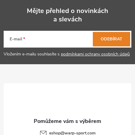
Mějte přehled o novinkách
a slevách
Z
á
E-mail
ODEBÍRAT
p
Vložením e-mailu souhlasíte s
podmínkami ochrany osobních údajů
a
t
í
eshop
@
warp-sport.com