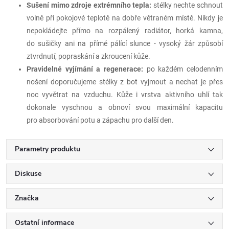
Sušení mimo zdroje extrémního tepla:
stélky nechte schnout
volně při pokojové teplotě na dobře větraném místě. Nikdy je
nepokládejte přímo na rozpálený radiátor, horká kamna,
do sušičky ani na přímé pálící slunce - vysoký žár způsobí
ztvrdnutí, popraskání a zkroucení kůže.
Pravidelné vyjímání a regenerace:
po každém celodenním
nošení doporučujeme stélky z bot vyjmout a nechat je přes
noc vyvětrat na vzduchu. Kůže i vrstva aktivního uhlí tak
dokonale vyschnou a obnoví svou maximální kapacitu
pro absorbování potu a zápachu pro další den.
Parametry produktu
Diskuse
Značka
Ostatní informace