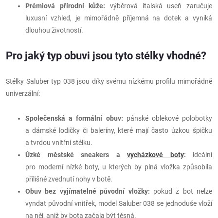
Prémiová přírodní kůže:
výběrová italská useň zaručuje
luxusní vzhled, je mimořádně příjemná na dotek a vyniká
dlouhou životností.
Pro jaký typ obuvi jsou tyto stélky vhodné?
Stélky Saluber typ 038 jsou díky svému nízkému profilu mimořádně
univerzální:
Společenská a formální obuv:
pánské oblekové polobotky
a dámské lodičky či baleríny, které mají často úzkou špičku
a tvrdou vnitřní stélku.
Úzké městské sneakers a
vycházkové boty
:
ideální
pro moderní nízké boty, u kterých by plná vložka způsobila
přílišné zvednutí nohy v botě.
Obuv bez vyjímatelné původní vložky:
pokud z bot nelze
vyndat původní vnitřek, model Saluber 038 se jednoduše vloží
na něj, aniž by bota začala být těsná.