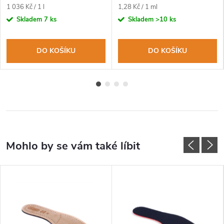
Měrná
Měrná
1 036 Kč / 1 l
1,28 Kč / 1 ml
cena:
cena:
Skladem
7 ks
Skladem
>10 ks
DO KOŠÍKU
DO KOŠÍKU