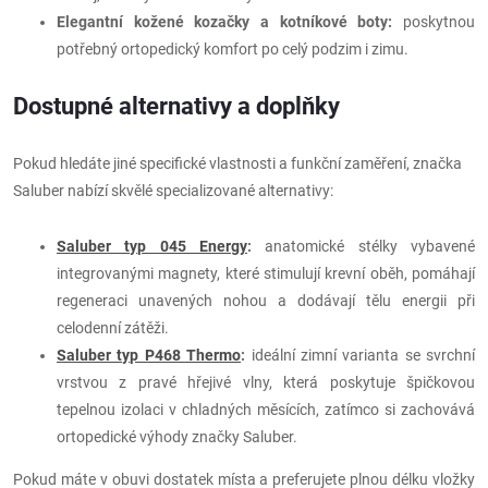
Elegantní kožené kozačky a kotníkové boty:
poskytnou
potřebný ortopedický komfort po celý podzim i zimu.
Dostupné alternativy a doplňky
Pokud hledáte jiné specifické vlastnosti a funkční zaměření, značka
Saluber nabízí skvělé specializované alternativy:
Saluber typ 045 Energy
:
anatomické stélky vybavené
integrovanými magnety, které stimulují krevní oběh, pomáhají
regeneraci unavených nohou a dodávají tělu energii při
celodenní zátěži.
Saluber typ P468 Thermo
:
ideální zimní varianta se svrchní
vrstvou z pravé hřejivé vlny, která poskytuje špičkovou
tepelnou izolaci v chladných měsících, zatímco si zachovává
ortopedické výhody značky Saluber.
Pokud máte v obuvi dostatek místa a preferujete plnou délku vložky