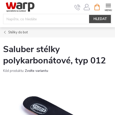
Přejít
NÁKUPNÍ
KOŠÍK
na
obsah
HLEDAT
Stélky do bot
Saluber stélky
polykarbonátové, typ 012
Kód produktu:
Zvolte variantu