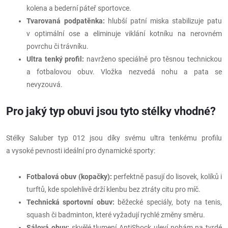
kolena a bederní páteř sportovce.
Tvarovaná podpatěnka:
hlubší patní miska stabilizuje patu
v optimální ose a eliminuje viklání kotníku na nerovném
povrchu či trávníku.
Ultra tenký profil:
navrženo speciálně pro těsnou technickou
a fotbalovou obuv. Vložka nezvedá nohu a pata se
nevyzouvá.
Pro jaký typ obuvi jsou tyto stélky vhodné?
Stélky Saluber typ 012 jsou díky svému ultra tenkému profilu
a vysoké pevnosti ideální pro dynamické sporty:
Fotbalová obuv (kopačky):
perfektně pasují do lisovek, kolíků i
turftů, kde spolehlivě drží klenbu bez ztráty citu pro míč.
Technická sportovní obuv:
běžecké speciály, boty na tenis,
squash či badminton, které vyžadují rychlé změny směru.
Sálová obuv:
skvělé tlumení AntiShock uleví nohám na tvrdé