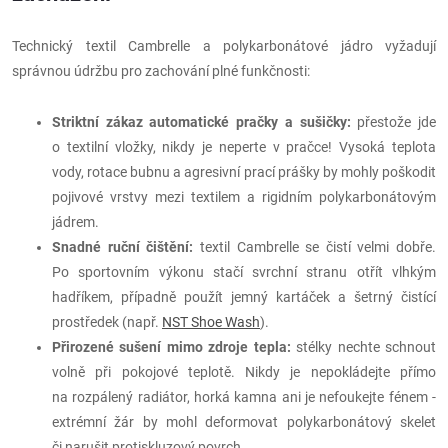
Technický textil Cambrelle a polykarbonátové jádro vyžadují
správnou údržbu pro zachování plné funkčnosti:
Striktní zákaz automatické pračky a sušičky:
přestože jde
o textilní vložky, nikdy je neperte v pračce! Vysoká teplota
vody, rotace bubnu a agresivní prací prášky by mohly poškodit
pojivové vrstvy mezi textilem a rigidním polykarbonátovým
jádrem.
Snadné ruční čištění:
textil Cambrelle se čistí velmi dobře.
Po sportovním výkonu stačí svrchní stranu otřít vlhkým
hadříkem, případně použít jemný kartáček a šetrný čistící
prostředek (např.
NST Shoe Wash
).
Přirozené sušení mimo zdroje tepla:
stélky nechte schnout
volně při pokojové teplotě. Nikdy je nepokládejte přímo
na rozpálený radiátor, horká kamna ani je nefoukejte fénem -
extrémní žár by mohl deformovat polykarbonátový skelet
či narušit protiskluzový povrch.