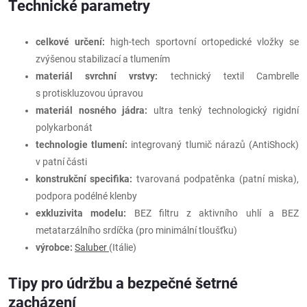
Technické parametry
celkové určení:
high-tech sportovní ortopedické vložky se
zvýšenou stabilizací a tlumením
materiál svrchní vrstvy:
technický textil Cambrelle
s protiskluzovou úpravou
materiál nosného jádra:
ultra tenký technologický rigidní
polykarbonát
technologie tlumení:
integrovaný tlumič nárazů (AntiShock)
v patní části
konstrukční specifika:
tvarovaná podpatěnka (patní miska),
podpora podélné klenby
exkluzivita modelu:
BEZ filtru z aktivního uhlí a BEZ
metatarzálního srdíčka (pro minimální tloušťku)
výrobce:
Saluber
(Itálie)
Tipy pro údržbu a bezpečné šetrné
zacházení