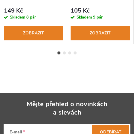
149 Kč
105 Kč
Skladem
8 pár
Skladem
9 pár
ZOBRAZIT
ZOBRAZIT
Mějte přehled o novinkách
a slevách
Z
á
E-mail
ODEBÍRAT