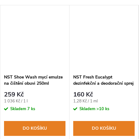
NST Shoe Wash mycí emulze
NST Fresh Eucalypt
na čištění obuvi 250ml
dezinfekční a deodorační sprej
na obuv a oblečení 125ml
259 Kč
160 Kč
Měrná
Měrná
1 036 Kč / 1 l
1,28 Kč / 1 ml
cena:
cena:
Skladem
7 ks
Skladem
>10 ks
DO KOŠÍKU
DO KOŠÍKU