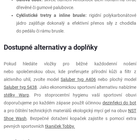
dřevěné či gumové palubovce.
Cyklistické tretry a inline brusle:
rigidní polykarbonátové
jádro zajišťuje dokonalý a efektivní přenos síly z chodidla
do pedálu či rámu brusle.
Dostupné alternativy a doplňky
Pokud hledáte vložky pro běžné každodenní nošení
nebo společenskou obuv, kde preferujete přírodní kůži a filtr z
aktivního uhlí, zvolte model
Saluber typ A406
nebo plochý model
Saluber typ S438
. Jako ekonomickou sportovní alternativu nabízíme
stélky Warp
. Pro stoprocentní hygienu vaší sportovní obuvi
doporučujeme po každém zápase použít účinnou
dezinfekci do bot
a pro čištění technických materiálů ekologický mycí gel na obuv
NST
Shoe Wash
. Bezpečné dotažení kopaček zajistíte s pomocí extra
pevných sportovních
tkaniček Tobby.