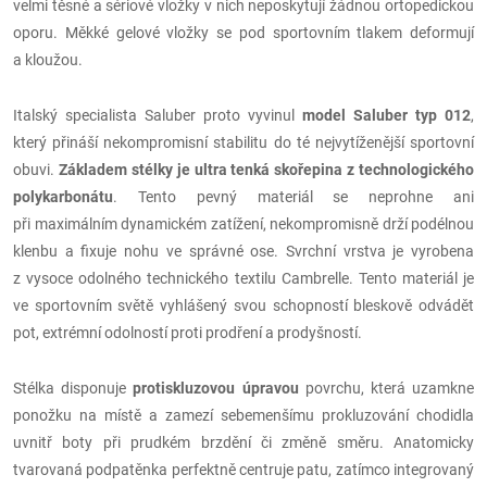
velmi těsné a sériové vložky v nich neposkytují žádnou ortopedickou
oporu. Měkké gelové vložky se pod sportovním tlakem deformují
a kloužou.
Italský specialista Saluber proto vyvinul
model Saluber typ 012
,
který přináší nekompromisní stabilitu do té nejvytíženější sportovní
obuvi.
Základem stélky je ultra tenká skořepina z technologického
polykarbonátu
. Tento pevný materiál se neprohne ani
při maximálním dynamickém zatížení, nekompromisně drží podélnou
klenbu a fixuje nohu ve správné ose. Svrchní vrstva je vyrobena
z vysoce odolného technického textilu Cambrelle. Tento materiál je
ve sportovním světě vyhlášený svou schopností bleskově odvádět
pot, extrémní odolností proti prodření a prodyšností.
Stélka disponuje
protiskluzovou úpravou
povrchu, která uzamkne
ponožku na místě a zamezí sebemenšímu prokluzování chodidla
uvnitř boty při prudkém brzdění či změně směru. Anatomicky
tvarovaná podpatěnka perfektně centruje patu, zatímco integrovaný