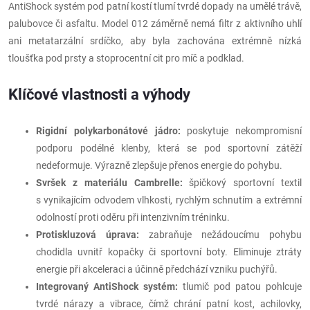
AntiShock systém pod patní kostí tlumí tvrdé dopady na umělé trávě,
palubovce či asfaltu. Model 012 záměrně nemá filtr z aktivního uhlí
ani metatarzální srdíčko, aby byla zachována extrémně nízká
tloušťka pod prsty a stoprocentní cit pro míč a podklad.
Klíčové vlastnosti a výhody
Rigidní polykarbonátové jádro:
poskytuje nekompromisní
podporu podélné klenby, která se pod sportovní zátěží
nedeformuje. Výrazně zlepšuje přenos energie do pohybu.
Svršek z materiálu Cambrelle:
špičkový sportovní textil
s vynikajícím odvodem vlhkosti, rychlým schnutím a extrémní
odolností proti oděru při intenzivním tréninku.
Protiskluzová úprava:
zabraňuje nežádoucímu pohybu
chodidla uvnitř kopačky či sportovní boty. Eliminuje ztráty
energie při akceleraci a účinně předchází vzniku puchýřů.
Integrovaný AntiShock systém:
tlumič pod patou pohlcuje
tvrdé nárazy a vibrace, čímž chrání patní kost, achilovky,