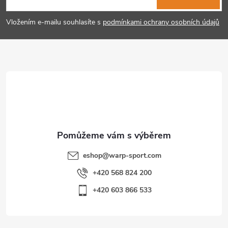
p
Vložením e-mailu souhlasíte s
podmínkami ochrany osobních údajů
a
t
í
eshop
@
warp-sport.com
+420 568 824 200
+420 603 866 533