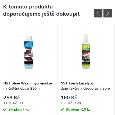
K tomuto produktu
doporučujeme ještě dokoupit
NST Shoe Wash mycí emulze
NST Fresh Eucalypt
na čištění obuvi 250ml
dezinfekční a deodorační sprej
na obuv a oblečení 125ml
259 Kč
160 Kč
Měrná
Měrná
1 036 Kč / 1 l
1,28 Kč / 1 ml
cena:
cena:
Skladem
7 ks
Skladem
>10 ks