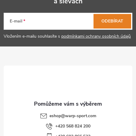
a slevách
Z
á
E-mail
ODEBÍRAT
p
Vložením e-mailu souhlasíte s
podmínkami ochrany osobních údajů
a
t
í
eshop
@
warp-sport.com
+420 568 824 200