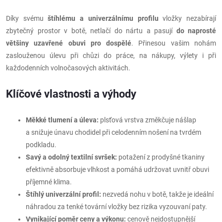
Díky svému
štíhlému a univerzálnímu profilu
vložky nezabírají
zbytečný prostor v botě, netlačí do nártu a pasují
do naprosté
většiny uzavřené obuvi pro dospělé
. Přinesou vašim nohám
zaslouženou úlevu při chůzi do práce, na nákupy, výlety i při
každodenních volnočasových aktivitách.
Klíčové vlastnosti a výhody
Měkké tlumení a úleva:
plsťová vrstva změkčuje nášlap
a snižuje únavu chodidel při celodenním nošení na tvrdém
podkladu.
Savý a odolný textilní svršek:
potažení z prodyšné tkaniny
efektivně absorbuje vlhkost a pomáhá udržovat uvnitř obuvi
příjemné klima.
Štíhlý univerzální profil:
nezvedá nohu v botě, takže je ideální
náhradou za tenké tovární vložky bez rizika vyzouvaní paty.
Vynikající poměr ceny a výkonu:
cenově nejdostupnější