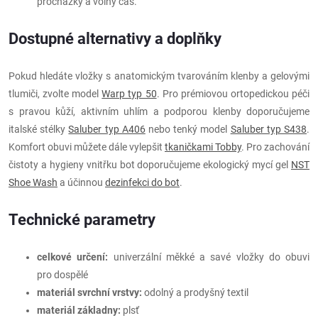
procházky a volný čas.
Dostupné alternativy a doplňky
Pokud hledáte vložky s anatomickým tvarováním klenby a gelovými
tlumiči, zvolte model
Warp typ 50
. Pro prémiovou ortopedickou péči
s pravou kůží, aktivním uhlím a podporou klenby doporučujeme
italské stélky
Saluber typ A406
nebo tenký model
Saluber typ S438
.
Komfort obuvi můžete dále vylepšit
tkaničkami Tobby
. Pro zachování
čistoty a hygieny vnitřku bot doporučujeme ekologický mycí gel
NST
Shoe Wash
a účinnou
dezinfekci do bot
.
Technické parametry
celkové určení:
univerzální měkké a savé vložky do obuvi
pro dospělé
materiál svrchní vrstvy:
odolný a prodyšný textil
materiál základny:
plsť