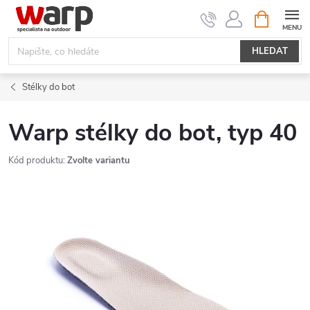
Přejít
NÁKUPNÍ
KOŠÍK
na
obsah
HLEDAT
Stélky do bot
Warp stélky do bot, typ 40
Kód produktu:
Zvolte variantu