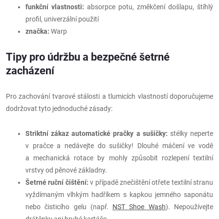
funkční vlastnosti:
absorpce potu, změkčení došlapu, štíhlý
profil, univerzální použití
značka:
Warp
Tipy pro údržbu a bezpečné šetrné
zacházení
Pro zachování tvarové stálosti a tlumicích vlastností doporučujeme
dodržovat tyto jednoduché zásady:
Striktní zákaz automatické pračky a sušičky:
stélky neperte
v pračce a nedávejte do sušičky! Dlouhé máčení ve vodě
a mechanická rotace by mohly způsobit rozlepení textilní
vrstvy od pěnové základny.
Šetrné ruční čištění:
v případě znečištění otřete textilní stranu
vyždímaným vlhkým hadříkem s kapkou jemného saponátu
nebo čisticího gelu (např.
NST Shoe Wash
). Nepoužívejte
drátěnky ani hrubé kartáče.