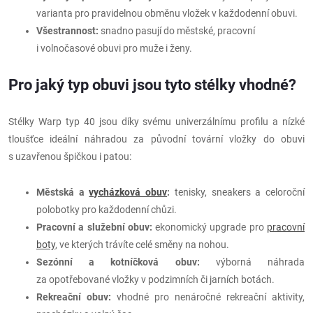
varianta pro pravidelnou obměnu vložek v každodenní obuvi.
Všestrannost:
snadno pasují do městské, pracovní
i volnočasové obuvi pro muže i ženy.
Pro jaký typ obuvi jsou tyto stélky vhodné?
Stélky Warp typ 40 jsou díky svému univerzálnímu profilu a nízké
tloušťce ideální náhradou za původní tovární vložky do obuvi
s uzavřenou špičkou i patou:
Městská a
vycházková obuv
:
tenisky, sneakers a celoroční
polobotky pro každodenní chůzi.
Pracovní a služební obuv:
ekonomický upgrade pro
pracovní
boty
, ve kterých trávíte celé směny na nohou.
Sezónní a kotníčková obuv:
výborná náhrada
za opotřebované vložky v podzimních či jarních botách.
Rekreační obuv:
vhodné pro nenáročné rekreační aktivity,