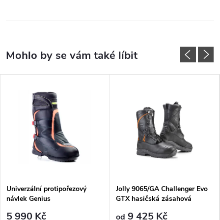
Univerzální protipořezový
Jolly 9065/GA Challenger Evo
návlek Genius
GTX hasičská zásahová
protipořezová obuv
5 990 Kč
9 425 Kč
od