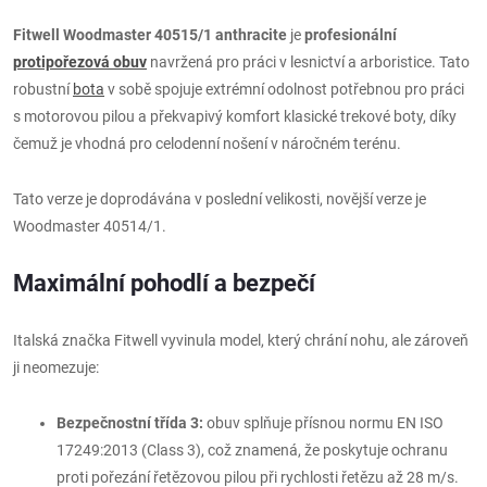
Fitwell Woodmaster 40515/1 anthracite
je
profesionální
protipořezová obuv
navržená pro práci v lesnictví a arboristice. Tato
robustní
bota
v sobě spojuje extrémní odolnost potřebnou pro práci
s motorovou pilou a překvapivý komfort klasické trekové boty, díky
čemuž je vhodná pro celodenní nošení v náročném terénu.
Tato verze je doprodávána v poslední velikosti, novější verze je
Woodmaster 40514/1.
Maximální pohodlí a bezpečí
Italská značka Fitwell vyvinula model, který chrání nohu, ale zároveň
ji neomezuje:
Bezpečnostní třída 3:
obuv splňuje přísnou normu EN ISO
17249:2013 (Class 3), což znamená, že poskytuje ochranu
proti pořezání řetězovou pilou při rychlosti řetězu až 28 m/s.