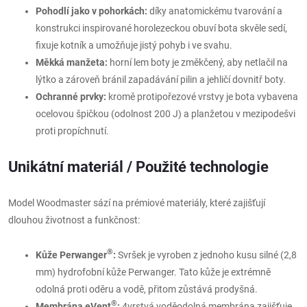
Pohodlí jako v pohorkách:
díky anatomickému tvarování a
konstrukci inspirované horolezeckou obuví bota skvěle sedí,
fixuje kotník a umožňuje jistý pohyb i ve svahu.
Měkká manžeta:
horní lem boty je změkčený, aby netlačil na
lýtko a zároveň bránil zapadávání pilin a jehličí dovnitř boty.
Ochranné prvky:
kromě protipořezové vrstvy je bota vybavena
ocelovou špičkou (odolnost 200 J) a planžetou v mezipodešvi
proti propíchnutí.
Unikátní materiál / Použité technologie
Model Woodmaster sází na prémiové materiály, které zajišťují
dlouhou životnost a funkčnost:
®
Kůže Perwanger
:
Svršek je vyroben z jednoho kusu silné (2,8
mm) hydrofobní kůže Perwanger. Tato kůže je extrémně
odolná proti oděru a vodě, přitom zůstává prodyšná.
®
Membrána eVent
:
4vrstvá voděodolná membrána zajišťuje,