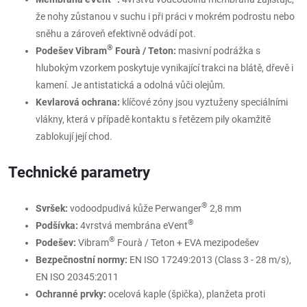
že nohy zůstanou v suchu i při práci v mokrém podrostu nebo
sněhu a zároveň efektivně odvádí pot.
®
Podešev Vibram
Fourà / Teton:
masivní podrážka s
hlubokým vzorkem poskytuje vynikající trakci na blátě, dřevě i
kamení. Je antistatická a odolná vůči olejům.
Kevlarová ochrana:
klíčové zóny jsou vyztuženy speciálními
vlákny, která v případě kontaktu s řetězem pily okamžitě
zablokují její chod.
Technické parametry
®
Svršek:
vodoodpudivá kůže Perwanger
2,8 mm
®
Podšívka:
4vrstvá membrána eVent
®
Podešev:
Vibram
Fourà / Teton + EVA mezipodešev
Bezpečnostní normy:
EN ISO 17249:2013 (Class 3 - 28 m/s),
EN ISO 20345:2011
Ochranné prvky:
ocelová kaple (špička), planžeta proti