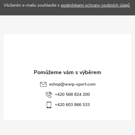
p
Vložením e-mailu souhlasíte s
podmínkami ochrany osobních údajů
a
t
í
eshop
@
warp-sport.com
+420 568 824 200
+420 603 866 533