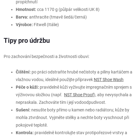
propíchnutí
Hmotnost:
cca 1170 g (půlpár velikosti UK 8)
Barva:
anthracite (tmavě šedá/černá)
Výrobce:
Fitwell (Itálie)
Tipy pro údržbu
Pro zachování bezpečnosti a životnosti obuvi:
Čištění:
po práci odstraňte hrubé nečistoty a piliny kartáčem a
vlažnou vodou, ideálně použijte přípravek
NST Shoe Wash
Péče o kůži:
pravidelně kůži vyživujte impregnačním sprejem s
výživovou složkou (např.
NST Shoe Proof
), aby nevysychala a
nepraskala. Zachováte tím i její vodoodpudivost.
Sušení:
nesušte boty přímo u kamen nebo radiátoru; kůže by
mohla ztvrdnout. Vyjměte stélky a nechte boty vyschnout při
pokojové teplotě.
Kontrola:
pravidelně kontrolujte stav protipořezové vrstvy a