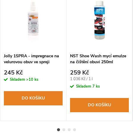
Jolly 1SPRA - impregnace na
NST Shoe Wash mycí emulze
velurovou obuv ve spreji
na čištění obuvi 250ml
245 Kč
259 Kč
Měrná
1 036 Kč / 1 l
Skladem
>10 ks
cena:
Skladem
7 ks
DO KOŠÍKU
DO KOŠÍKU