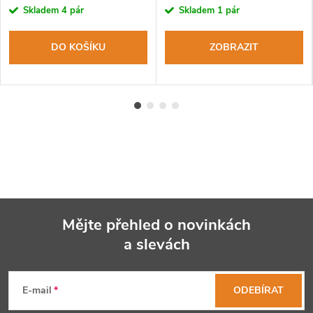
Skladem
4 pár
Skladem
1 pár
DO KOŠÍKU
ZOBRAZIT
Mějte přehled o novinkách
a slevách
Z
á
E-mail
ODEBÍRAT