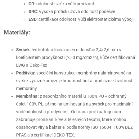
CR:
odolnost svršku vůči proříznutí
SRC
: Vysoká protiskluzová odolnost podešve
ESD
: certifikace odolnosti vůči elektrostatickému výboji
Materiály:
Svršek:
hydrofobní lícová useň o tloušťce 2,4/2,6 mm s
koeficientem prodyšnosti (>5,0 mg/cm2/h), kůže certifikovaná
LWG a Oeko-Tex
Podšívka:
speciální konstrukce membrány nalaminované na
svršek výrazně omezuje hmotnost bot a prodlužuje životnost
membrány
Membrána:
z neporézního materiálu 100% PU + ochranný
úplet 100% PL, přímo nalaminovaná na svršek pro maximální
voděodolnost a prodyšnost. Ochrana proti patogenům:
zabraňuje pronikání krve a tělesných tekutin, které mohou
obsahovat viry a bakterie, podle normy ISO 16604. 100% BEZ
PFAS a s certifikací OEKO-TEX.