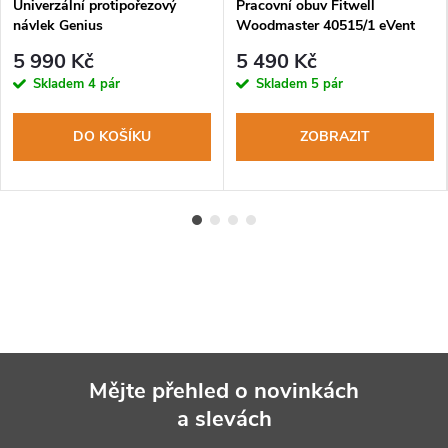
Univerzální protipořezový
Pracovní obuv Fitwell
návlek Genius
Woodmaster 40515/1 eVent
anthracite
5 990 Kč
5 490 Kč
Skladem
4 pár
Skladem
5 pár
DO KOŠÍKU
ZOBRAZIT
Mějte přehled o novinkách
a slevách
Z