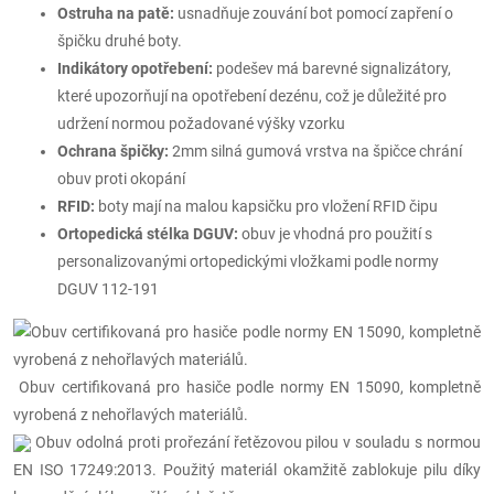
Ostruha na patě:
usnadňuje zouvání bot pomocí zapření o
špičku druhé boty.
Indikátory opotřebení:
podešev má barevné signalizátory,
které upozorňují na opotřebení dezénu, což je důležité pro
udržení normou požadované výšky vzorku
Ochrana špičky:
2mm silná gumová vrstva na špičce chrání
obuv proti okopání
RFID:
boty mají na malou kapsičku pro vložení RFID čipu
Ortopedická stélka DGUV:
obuv je vhodná pro použití s
personalizovanými ortopedickými vložkami podle normy
DGUV 112-191
Obuv certifikovaná pro hasiče podle normy EN 15090, kompletně
vyrobená z nehořlavých materiálů.
Obuv odolná proti prořezání řetězovou pilou v souladu s normou
EN ISO 17249:2013. Použitý materiál okamžitě zablokuje pilu díky