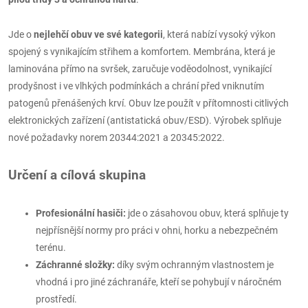
Jde o
nejlehčí obuv ve své kategorii
, která nabízí vysoký výkon
spojený s vynikajícím střihem a komfortem. Membrána, která je
laminována přímo na svršek, zaručuje voděodolnost, vynikající
prodyšnost i ve vlhkých podmínkách a chrání před vniknutím
patogenů přenášených krví. Obuv lze použít v přítomnosti citlivých
elektronických zařízení (antistatická obuv/ESD). Výrobek splňuje
nové požadavky norem 20344:2021 a 20345:2022.
Určení a cílová skupina
Profesionální hasiči:
j
de o zásahovou obuv, která splňuje ty
nejpřísnější normy pro práci v ohni, horku a nebezpečném
terénu.
Záchranné složky:
d
íky svým ochranným vlastnostem je
vhodná i pro jiné záchranáře, kteří se pohybují v náročném
prostředí.