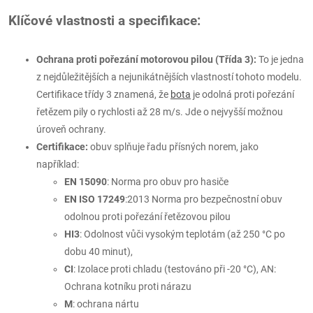
Klíčové vlastnosti a specifikace:
Ochrana proti pořezání motorovou pilou (Třída 3):
To je jedna
z nejdůležitějších a nejunikátnějších vlastností tohoto modelu.
Certifikace třídy 3 znamená, že
bota
je odolná proti pořezání
řetězem pily o rychlosti až 28 m/s. Jde o nejvyšší možnou
úroveň ochrany.
Certifikace:
o
buv splňuje řadu přísných norem, jako
například:
EN 15090
: Norma pro obuv pro hasiče
EN ISO 17249
:2013 Norma pro bezpečnostní obuv
odolnou proti pořezání řetězovou pilou
HI3
: Odolnost vůči vysokým teplotám (až 250 °C po
dobu 40 minut),
CI
: Izolace proti chladu (testováno při -20 °C), AN:
Ochrana kotníku proti nárazu
M
: ochrana nártu