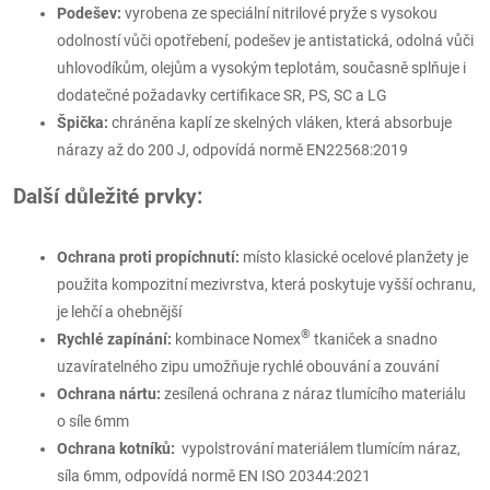
Podešev:
vyrobena ze speciální nitrilové pryže s vysokou
odolností vůči opotřebení, podešev je antistatická, odolná vůči
uhlovodíkům, olejům a vysokým teplotám, současně splňuje i
dodatečné požadavky certifikace SR, PS, SC a LG
Špička:
chráněna kaplí ze skelných vláken, která absorbuje
nárazy až do 200 J, odpovídá normě EN22568:2019
Další důležité prvky:
Ochrana proti propíchnutí:
místo klasické ocelové planžety je
použita kompozitní mezivrstva, která poskytuje vyšší ochranu,
je lehčí a ohebnější
®
Rychlé zapínání:
kombinace Nomex
tkaniček a snadno
uzavíratelného zipu umožňuje rychlé obouvání a zouvání
Ochrana nártu:
zesílená ochrana z náraz tlumícího materiálu
o síle 6mm
Ochrana kotníků:
vypolstrování materiálem tlumícím náraz,
síla 6mm, odpovídá normě EN ISO 20344:2021