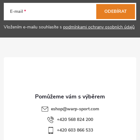
á
E-mail
ODEBÍRAT
p
Vložením e-mailu souhlasíte s
podmínkami ochrany osobních údajů
a
t
í
eshop
@
warp-sport.com
+420 568 824 200
+420 603 866 533