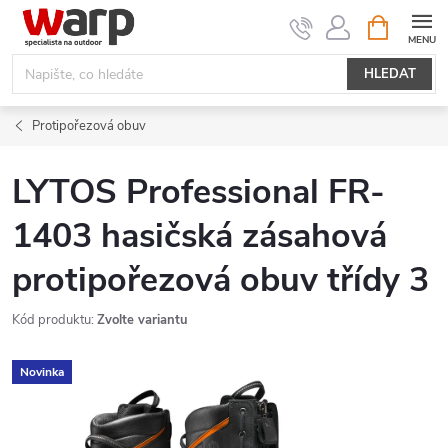
Přejít
NÁKUPNÍ
KOŠÍK
na
obsah
HLEDAT
Protipořezová obuv
LYTOS Professional FR-
1403 hasičská zásahová
protipořezová obuv třídy 3
Kód produktu:
Zvolte variantu
Novinka