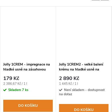
Jolly 1CREM - impregnace na
Jolly 1CREM2 - velké balení
hladké usně na zásahovou
krému na hladké usně na
obuv
zásahovou obuv
179 Kč
2 890 Kč
Měrná
Měrná
2 386,67 Kč / 1 l
1 445 Kč / 1 l
cena:
cena:
Skladem
7 ks
Není skladem - dostupnost
na dotaz
DO KOŠÍKU
DO KOŠÍKU