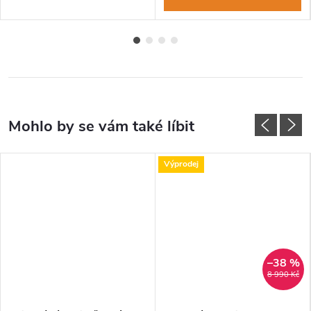
Výprodej
–38 %
8 990 Kč