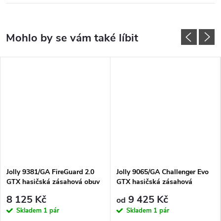
Jolly 9381/GA FireGuard 2.0
Jolly 9065/GA Challenger Evo
GTX hasičská zásahová obuv
GTX hasičská zásahová
s rychlošněrováním
protipořezová obuv
8 125 Kč
9 425 Kč
od
Skladem
1 pár
Skladem
1 pár