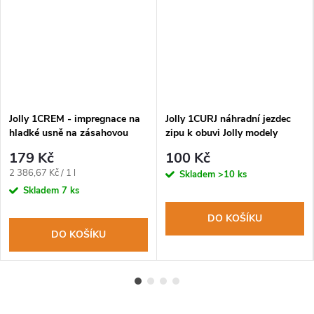
Jolly 1CREM - impregnace na
Jolly 1CURJ náhradní jezdec
hladké usně na zásahovou
zipu k obuvi Jolly modely
obuv
9052-55-65-81
179 Kč
100 Kč
Měrná
2 386,67 Kč / 1 l
Skladem
>10 ks
cena:
Skladem
7 ks
DO KOŠÍKU
DO KOŠÍKU