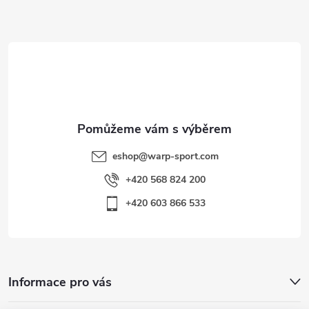
a
t
í
eshop
@
warp-sport.com
+420 568 824 200
+420 603 866 533
Informace pro vás