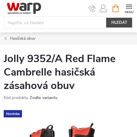
Přejít
NÁKUPNÍ
KOŠÍK
na
obsah
HLEDAT
Hasičská obuv
Jolly 9352/A Red Flame
Cambrelle hasičská
zásahová obuv
Kód produktu:
Zvolte variantu
Novinka