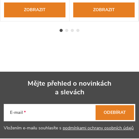
ZOBRAZIT
ZOBRAZIT
Mějte přehled o novinkách
a slevách
Z
á
E-mail
ODEBÍRAT
p
Vložením e-mailu souhlasíte s
podmínkami ochrany osobních údajů