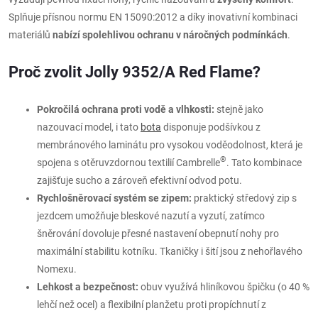
Splňuje přísnou normu EN 15090:2012 a díky inovativní kombinaci
materiálů
nabízí spolehlivou ochranu v náročných podmínkách
.
Proč zvolit Jolly 9352/A Red Flame?
Pokročilá ochrana proti vodě a vlhkosti:
stejně jako
nazouvací model, i tato
bota
disponuje podšívkou z
membránového laminátu pro vysokou voděodolnost, která je
®
spojena s otěruvzdornou textilií Cambrelle
. Tato kombinace
zajišťuje sucho a zároveň efektivní odvod potu.
Rychlošněrovací systém se zipem:
praktický středový zip s
jezdcem umožňuje bleskové nazutí a vyzutí, zatímco
šněrování dovoluje přesné nastavení obepnutí nohy pro
maximální stabilitu kotníku. Tkaničky i šití jsou z nehořlavého
Nomexu.
Lehkost a bezpečnost:
obuv využívá hliníkovou špičku (o 40 %
lehčí než ocel) a flexibilní planžetu proti propíchnutí z