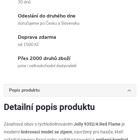
30 dnů
Odeslání do druhého dne
doručujeme po Česku a Slovensku
Doprava zdarma
od 1500 Kč
Přes 2000 druhů zboží
jsme i velkoobchodní dodavatelé
Popis produktu
Detailní popis produktu
Zásahová obuv s rychlošněrováním
Jolly 9352/A Red Flame
je
moderní
šněrovací model se zipem
, navržený pro hasiče, kteří
vyžadují pevnou fixaci nohy, rychlé nazouvání a
zvýšený komfort
.