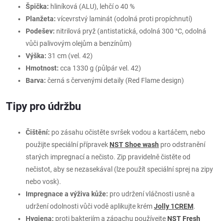
Špička:
hliníková (ALU), lehčí o 40 %
Planžeta:
vícevrstvý laminát (odolná proti propíchnutí)
Podešev:
nitrilová pryž (antistatická, odolná 300 °C, odolná
vůči palivovým olejům a benzínům)
Výška:
31 cm (vel. 42)
Hmotnost:
cca 1330 g (půlpár vel. 42)
Barva:
černá s červenými detaily (Red Flame design)
Tipy pro údržbu
Čištění:
po zásahu očistěte svršek vodou a kartáčem, nebo
použijte speciální přípravek
NST Shoe wash
pro odstranění
starých impregnací a nečisto. Zip pravidelně čistěte od
nečistot, aby se nezasekával (lze použít speciální sprej na zipy
nebo vosk).
Impregnace a výživa kůže:
pro udržení vláčnosti usně a
udržení odolnosti vůči vodě aplikujte krém
Jolly 1CREM
.
Hygiena:
proti bakteriím a zápachu používejte
NST Fresh