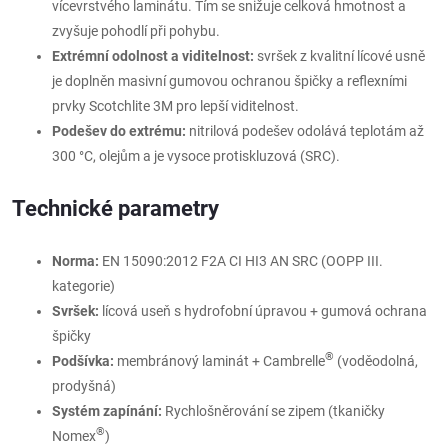
vícevrstvého laminátu. Tím se snižuje celková hmotnost a
zvyšuje pohodlí při pohybu.
Extrémní odolnost a viditelnost:
svršek z kvalitní lícové usně
je doplněn masivní gumovou ochranou špičky a reflexními
prvky Scotchlite 3M pro lepší viditelnost.
Podešev do extrému:
nitrilová podešev odolává teplotám až
300 °C, olejům a je vysoce protiskluzová (SRC).
Technické parametry
Norma:
EN 15090:2012 F2A CI HI3 AN SRC (OOPP III.
kategorie)
Svršek:
lícová useň s hydrofobní úpravou + gumová ochrana
špičky
®
Podšívka:
membránový laminát + Cambrelle
(voděodolná,
prodyšná)
Systém zapínání:
Rychlošněrování se zipem (tkaničky
®
Nomex
)