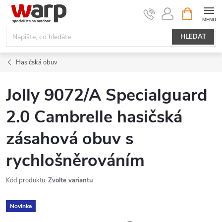
Přejít
NÁKUPNÍ
KOŠÍK
na
obsah
HLEDAT
Hasičská obuv
Jolly 9072/A Specialguard
2.0 Cambrelle hasičská
zásahová obuv s
rychlošněrováním
Kód produktu:
Zvolte variantu
Novinka