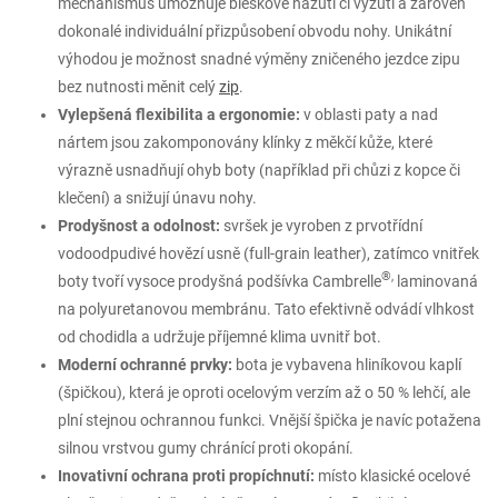
mechanismus umožňuje bleskové nazutí či vyzutí a zároveň
dokonalé individuální přizpůsobení obvodu nohy. Unikátní
výhodou je možnost snadné výměny zničeného jezdce zipu
bez nutnosti měnit celý
zip
.
Vylepšená flexibilita a ergonomie:
v oblasti paty a nad
nártem jsou zakomponovány klínky z měkčí kůže, které
výrazně usnadňují ohyb boty (například při chůzi z kopce či
klečení) a snižují únavu nohy.
Prodyšnost a odolnost:
svršek je vyroben z prvotřídní
vodoodpudivé hovězí usně (full-grain leather), zatímco vnitřek
®,
boty tvoří vysoce prodyšná podšívka Cambrelle
laminovaná
na polyuretanovou membránu. Tato efektivně odvádí vlhkost
od chodidla a udržuje příjemné klima uvnitř bot.
Moderní ochranné prvky:
bota je vybavena hliníkovou kaplí
(špičkou), která je oproti ocelovým verzím až o 50 % lehčí, ale
plní stejnou ochrannou funkci. Vnější špička je navíc potažena
silnou vrstvou gumy chránící proti okopání.
Inovativní ochrana proti propíchnutí:
místo klasické ocelové