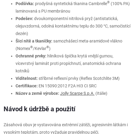
®
Podšívka:
prodyšná syntetická tkanina Cambrelle
(100% PA)
laminovaná s PU membránou
Podešev:
dvoukomponentní nitrilová pryž (antistatická,
olejuvzdorná, odolná kontaktnímu teplu do 300 °C, samočistící
dezén)
Šicí nitě a tkaničky:
samozhášecí meta-aramidové vlákno
®
®
(Nomex
/Kevlar
)
Ochranné prvky:
hliníková špička krytá vnější gumou,
vícevrstvý laminát proti propíchnutí, anatomická ochrana
kotníků
Viditelnost:
stříbrné reflexní prvky (Reflex Scotchlite 3M)
Certifikace:
EN 15090:2012 F2A HI3 CI SRC
Název a země výrobce:
Jolly Scarpe S.p.A.
(Itálie)
Návod k údržbě a použití
Zásahová obuv je vystavována extrémní zátěži, agresivním látkám i
vysokým teplotám, proto vyžaduje pravidelnou péči.