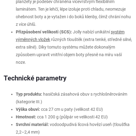
planžety je podešev chráněna vícevrstvým flexibilním
laminátem. Ten je lehčí, lépe izoluje proti chladu, neomezuje
ohebnost boty a je vytažen i do boků klenby, čímž chrání nohu
z více úhlů.
Přizpůsobení velikosti (SCS):
Jolly nabízí unikátní
systém
výměnných vložek
různých tlouštěk (extra tenké, středně silné,
extra silné). Díky tomuto systému můžete dokonalým
způsobem upravit vnitřní objem boty přesně na míru vaší
noze.
Technické parametry
Typ produktu:
hasičská zásahová obuv s rychlošněrováním
(kategorie III.)
Výška obuvi:
cca 27 cm u paty (velikost 42 EU)
Hmotnost:
cca 1 200 g (půlpár ve velikosti 42 EU)
Svrchní materiál:
vodoodpudivá lícová hovězí useň (tloušťka
2,2–2,4 mm)