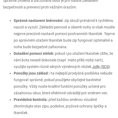
Správně zvolená a udržovaná obuv je pro hasiče základem
bezpečnosti a prevencí proti vážným úrazům.
Správné nastavení šněrování:
zip slouží primárně k rychlému
nazutí a vyzutí. Základní pevnost a obemti nohy si však musíte
nejprve precizně nastavit pomocí postranních tkaniček. Teprve
po správném utažení tkaniček bude zip fungovat optimálně a
noha bude bezpečně zafixována.
Doladění pomocí stélek:
pokud i po utažení tkaniček cítíte, že
vám bota nesedí dokonale (např. máte příliš nízký nárt),
využijte systém různě silných výměnných vložek
Jolly (SCS)
.
Ponožky jsou základ:
i ta nejlepší prodyšná podšívka nebude
fungovat správně, pokud použijete obyčejné bavlněné
ponožky. Vždy noste kvalitní funkční ponožky určené pro
zásahovou obuv, které efektivně odvádějí pot směrem ven.
Pravidelná kontrola:
před každou směnou vizuálně
zkontrolujte stav zipu, podešve, pryžové ochrany špičky a
tkaniček.