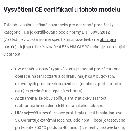
Vysvětlení CE certifikací u tohoto modelu
Tato obuv splňuje přísné požadavky pro ochranné prostředky
kategorie III. a je certifikována podle normy EN 15090:2012
(Základní evropská norma specifikující požadavky na
obuv pro
hasiče
). Její specifické označení F2A HI3 CI SRC definuje následující
vlastnosti:
F2:
označuje obuv "Typu 2", která je vhodná pro záchranné
operace, hašení požárů a ochranu majetku v budovách,
uzavřených prostorech či vozidlech (odolnost proti průniku
ostrých předmětů a tepelná ochrana).
A:
znamená, že obuv splňuje antistatické vlastnosti
(zabraňuje hromadění elektrostatického náboje).
HI3:
nejvyšší úroveň izolace proti teplu (Heat Insulation level
3). Garantuje extrémní tepelnou odolnost – bota je testována
při teplotě 250 °C po dobu 40 minut (tzv. test v pískové lázni),