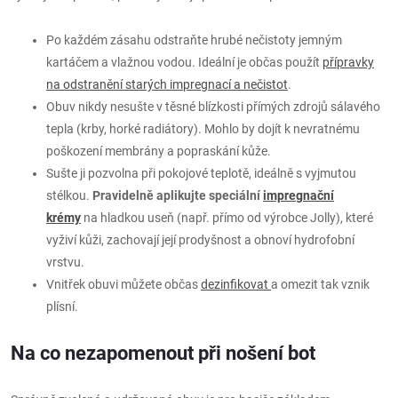
Po každém zásahu odstraňte hrubé nečistoty jemným
kartáčem a vlažnou vodou. Ideální je občas použít
přípravky
na odstranění starých impregnací a nečistot
.
Obuv nikdy nesušte v těsné blízkosti přímých zdrojů sálavého
tepla (krby, horké radiátory). Mohlo by dojít k nevratnému
poškození membrány a popraskání kůže.
Sušte ji pozvolna při pokojové teplotě, ideálně s vyjmutou
stélkou.
Pravidelně aplikujte speciální
impregnační
krémy
na hladkou useň (např. přímo od výrobce Jolly), které
vyživí kůži, zachovají její prodyšnost a obnoví hydrofobní
vrstvu.
Vnitřek obuvi můžete občas
dezinfikovat
a omezit tak vznik
plísní.
Na co nezapomenout při nošení bot