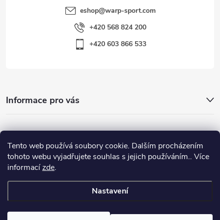
eshop
@
warp-sport.com
+420 568 824 200
+420 603 866 533
Informace pro vás
Nejhledanější
Tento web používá soubory cookie. Dalším procházením
tohoto webu vyjadřujete souhlas s jejich používáním.. Více
informací
zde
.
Důležité odkazy
Nastavení
Copyright 2026
Warp-Sport.com
. Všechna práva vyhrazena.