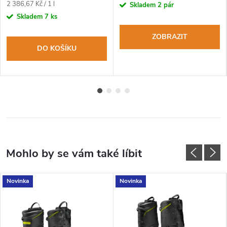
Měrná
2 386,67 Kč / 1 l
Skladem
2 pár
cena:
Skladem
7 ks
ZOBRAZIT
DO KOŠÍKU
Novinka
Novinka