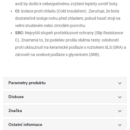
aniž by došlo k nebezpečnému zvýšení teploty uvnitř boty.
CI:
izolace proti chladu (Cold Insulation). Zaručuje, že bota
dostatečně izoluje nohu před chladem, pokud hasič stojí na
velmi studeném nebo zmrzlém povrchu.
SRC:
Nejvyšší stupeň protiskluzové ochrany (Slip Resistance
C). Znamená to, že podešev prošla oběma testy: odolností
proti uklouznutí na keramické podlaze s roztokem SLS (SRA) a
zároveň na ocelové podlaze s glycerinem (SRB).
Parametry produktu
Diskuse
Značka
Ostatní informace