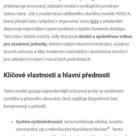
představuje inovovaný základní model s vynikajícím poměrem
výkon/cena. Jde o modernizaci oblíbeného staršího modelu 9052/A,
která přináší řadu vylepšení v ergonomii, tvaru
boty
a především
disponuje nejnovějším typem podešve s lepším tlumením došlapu.
Tato obuv italské značky Jolly Scarpe je
ideální a spolehlivou volbou
pro zásahové jednotky
, kterým nabízí robustní konstrukci, vysokou
úroveň ochrany a díky moderním materiálům i dostatečný komfort
pro celodenní nošení v náročných podmínkách.
Klíčové vlastnosti a hlavní přednosti
Tento model spojuje nejmodernější ochranné prvky se systémem
rychlého a přesného obouvání, čímž zajišťuje bezpečnost bez
kompromisů v pohodlí.
Systém rychlošněrování:
bota kombinuje odolný, snadno
®
otevíratelný zip s nehořlavými tkaničkami Nomex
. Tento