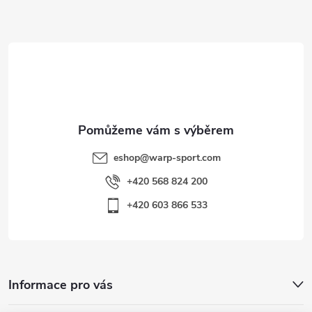
a
t
í
eshop
@
warp-sport.com
+420 568 824 200
+420 603 866 533
Informace pro vás