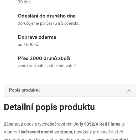
30 dnů
Odeslání do druhého dne
doručujeme po Česku a Slovensku
Doprava zdarma
od 1500 Kč
Přes 2000 druhů zboží
jsme i velkoobchodní dodavatelé
Popis produktu
Detailní popis produktu
Zásahová obuv s rychlošněrováním
Jolly 9352/A Red Flame
je
moderní
šněrovací model se zipem
, navržený pro hasiče, kteří
vyžadují pevnou fixaci nohy, rychlé nazouvání a
zvýšený komfort
.