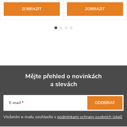
ZOBRAZIT
ZOBRAZIT
Mějte přehled o novinkách
a slevách
Z
á
E-mail
ODEBÍRAT
p
Vložením e-mailu souhlasíte s
podmínkami ochrany osobních údajů