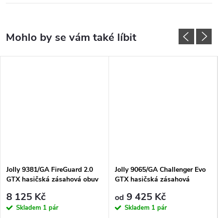
Jolly 9381/GA FireGuard 2.0
Jolly 9065/GA Challenger Evo
GTX hasičská zásahová obuv
GTX hasičská zásahová
s rychlošněrováním
protipořezová obuv
8 125 Kč
9 425 Kč
od
Skladem
1 pár
Skladem
1 pár