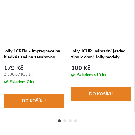
Jolly 1CREM - impregnace na
Jolly 1CURJ náhradní jezdec
hladké usně na zásahovou
zipu k obuvi Jolly modely
obuv
9052-55-65-81
179 Kč
100 Kč
Měrná
2 386,67 Kč / 1 l
Skladem
>10 ks
cena:
Skladem
7 ks
DO KOŠÍKU
DO KOŠÍKU