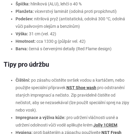
Špička:
hliníková (ALU), lehčí o 40 %
Planžeta:
vícevrstvý laminát (odolná proti propíchnutí)
Podešev:
nitrilová pryž (antistatická, odolná 300 °C, odolná
vůči palivovým olejům a benzínům)
Výška:
31 cm (vel. 42)
Hmotnost:
cca 1330 g (půlpár vel. 42)
Barva:
černá s červenými detaily (Red Flame design)
Tipy pro údržbu
Čištění:
po zásahu očistěte svršek vodou a kartáčem, nebo
použijte speciální přípravek
NST Shoe wash
pro odstranění
starých impregnací a nečisto. Zip pravidelně čistěte od
nečistot, aby se nezasekával (lze použít speciální sprej na zipy
nebo vosk).
Impregnace a výživa kůže:
pro udržení vláčnosti usně a
udržení odolnosti vůči vodě aplikujte krém
Jolly 1CREM
.
Hygiena:
proti bakteriím a zápachu používejte
NST Fresh