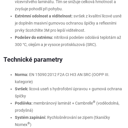
vícevrstvého laminátu. Tím se snižuje celková hmotnost a
zvyšuje pohodlí při pohybu.
Extrémní odolnost a viditelnost:
svršek z kvalitní lícové usně
je doplněn masivní gumovou ochranou špičky a reflexními
prvky Scotchlite 3M pro lepší viditelnost.
Podešev do extrému:
nitrilová podešev odolává teplotám až
300 °C, olejům a je vysoce protiskluzová (SRC).
Technické parametry
Norma:
EN 15090:2012 F2A CI HI3 AN SRC (OOPP III.
kategorie)
Svršek:
lícová useň s hydrofobní úpravou + gumová ochrana
špičky
®
Podšívka:
membránový laminát + Cambrelle
(voděodolná,
prodyšná)
Systém zapínání:
Rychlošněrování se zipem (tkaničky
®
Nomex
)