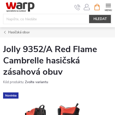
Přejít
NÁKUPNÍ
KOŠÍK
na
obsah
HLEDAT
Hasičská obuv
Jolly 9352/A Red Flame
Cambrelle hasičská
zásahová obuv
Kód produktu:
Zvolte variantu
Novinka