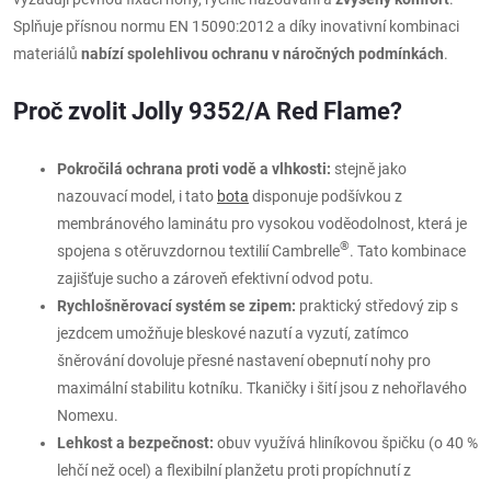
Splňuje přísnou normu EN 15090:2012 a díky inovativní kombinaci
materiálů
nabízí spolehlivou ochranu v náročných podmínkách
.
Proč zvolit Jolly 9352/A Red Flame?
Pokročilá ochrana proti vodě a vlhkosti:
stejně jako
nazouvací model, i tato
bota
disponuje podšívkou z
membránového laminátu pro vysokou voděodolnost, která je
®
spojena s otěruvzdornou textilií Cambrelle
. Tato kombinace
zajišťuje sucho a zároveň efektivní odvod potu.
Rychlošněrovací systém se zipem:
praktický středový zip s
jezdcem umožňuje bleskové nazutí a vyzutí, zatímco
šněrování dovoluje přesné nastavení obepnutí nohy pro
maximální stabilitu kotníku. Tkaničky i šití jsou z nehořlavého
Nomexu.
Lehkost a bezpečnost:
obuv využívá hliníkovou špičku (o 40 %
lehčí než ocel) a flexibilní planžetu proti propíchnutí z