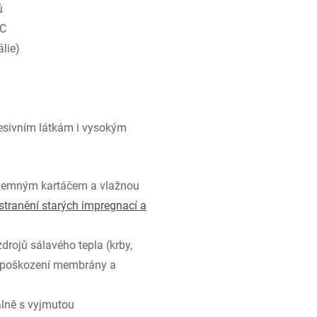
ů
RC
álie)
resivním látkám i vysokým
 jemným kartáčem a vlažnou
stranění starých impregnací a
drojů sálavého tepla (krby,
mu poškození membrány a
álně s vyjmutou