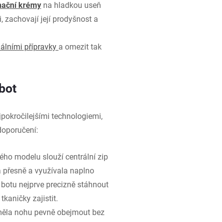
nační krémy
na hladkou useň
i, zachovají její prodyšnost a
iálními přípravky
a omezit tak
bot
pokročilejšími technologiemi,
doporučení:
ého modelu slouží centrální zip
 přesně a využívala naplno
 botu nejprve precizně stáhnout
tkaničky zajistit.
ěla nohu pevně obejmout bez