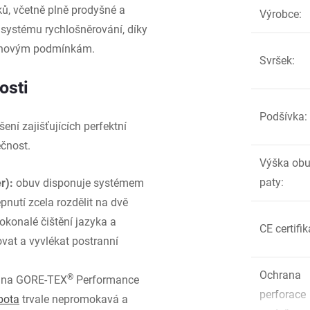
ů, včetně plně prodyšné a
Výrobce
:
 systému rychlošněrování, díky
ásahovým podmínkám.
Svršek
:
osti
Podšívka
:
ení zajišťujících perfektní
čnost.
Výška obu
paty
:
r):
obuv disponuje systémem
pnutí zcela rozdělit na dvě
okonalé čištění jazyka a
CE certifi
vat a vyvlékat postranní
Ochrana
®
ána GORE-TEX
Performance
perforace
bota
trvale nepromokavá a