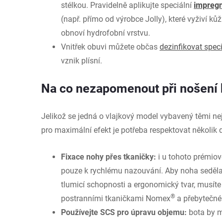
stélkou.
Pravidelně aplikujte speciální
impreg
(např. přímo od výrobce Jolly), které vyživí kůž
obnoví hydrofobní vrstvu.
Vnitřek obuvi můžete občas
dezinfikovat spec
vznik plísní.
Na co nezapomenout při nošení 
Jelikož se jedná o vlajkový model vybavený těmi nej
pro maximální efekt je potřeba respektovat několik 
Fixace nohy přes tkaničky:
i u tohoto prémiov
pouze k rychlému nazouvání. Aby noha seděla
tlumicí schopnosti a ergonomický tvar, musíte
®
postranními tkaničkami Nomex
a přebytečné 
Používejte SCS pro úpravu objemu:
bota by m