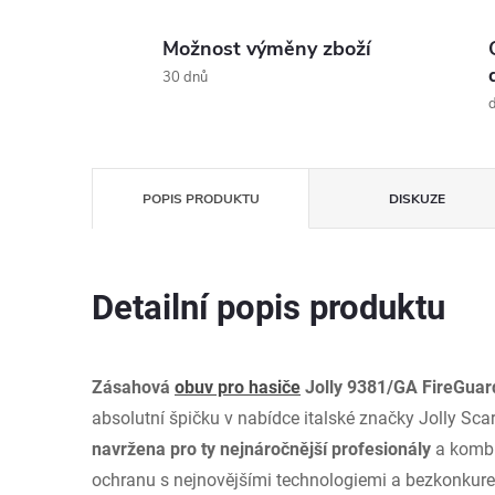
Možnost výměny zboží
30 dnů
d
POPIS PRODUKTU
DISKUZE
Detailní popis produktu
Zásahová
obuv pro hasiče
Jolly 9381/GA FireGuar
absolutní špičku v nabídce italské značky Jolly Scar
navržena pro ty nejnáročnější profesionály
a kombi
ochranu s nejnovějšími technologiemi a bezkonku