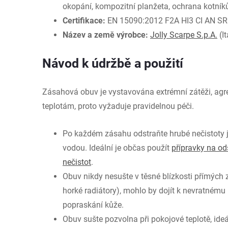
okopání, kompozitní planžeta, ochrana kotník
Certifikace:
EN 15090:2012 F2A HI3 CI AN S
Název a země výrobce:
Jolly Scarpe S.p.A.
(It
Návod k údržbě a použití
Zásahová obuv je vystavována extrémní zátěži, ag
teplotám, proto vyžaduje pravidelnou péči.
Po každém zásahu odstraňte hrubé nečistoty
vodou. Ideální je občas použít
přípravky na od
nečistot
.
Obuv nikdy nesušte v těsné blízkosti přímých z
horké radiátory), mohlo by dojít k nevratné
popraskání kůže.
Obuv sušte pozvolna při pokojové teplotě, ide