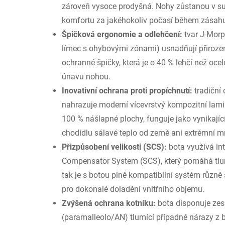
zároveň vysoce prodyšná. Nohy zůstanou v s
komfortu za jakéhokoliv počasí během zásahu i
Špičková ergonomie a odlehčení:
tvar J-Morp
límec s ohybovými zónami) usnadňují přirozen
ochranné špičky, která je o 40 % lehčí než oce
únavu nohou.
Inovativní ochrana proti propíchnutí:
tradiční
nahrazuje moderní vícevrstvý kompozitní lamin
100 % nášlapné plochy, funguje jako vynikající
chodidlu sálavé teplo od země ani extrémní m
Přizpůsobení velikosti (SCS):
bota využívá in
Compensator System (SCS), který pomáhá tlum
tak je s botou plně kompatibilní systém různě
pro dokonalé doladění vnitřního objemu.
Zvýšená ochrana kotníku:
bota disponuje zesí
(paramalleolo/AN) tlumící případné nárazy z 