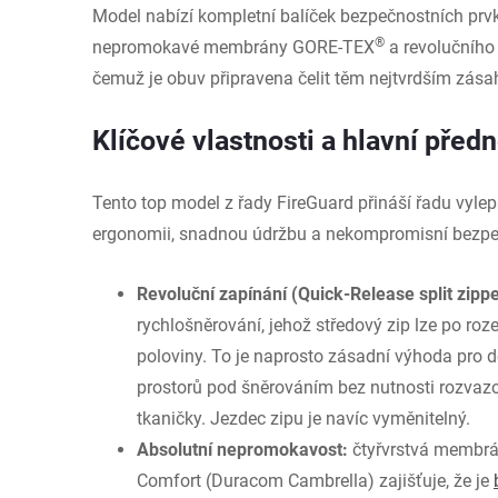
Model nabízí kompletní balíček bezpečnostních prvk
®
nepromokavé membrány GORE-TEX
a revolučního
čemuž je obuv připravena čelit těm nejtvrdším z
Klíčové vlastnosti a hlavní předn
Tento top model z řady FireGuard přináší řadu vylepš
ergonomii, snadnou údržbu a nekompromisní bezpe
Revoluční zapínání (Quick-Release split zippe
rychlošněrování, jehož středový zip lze po roze
poloviny. To je naprosto zásadní výhoda pro d
prostorů pod šněrováním bez nutnosti rozvazo
tkaničky. Jezdec zipu je navíc vyměnitelný.
Absolutní nepromokavost:
čtyřvrstvá membr
Comfort (Duracom Cambrella) zajišťuje, že je