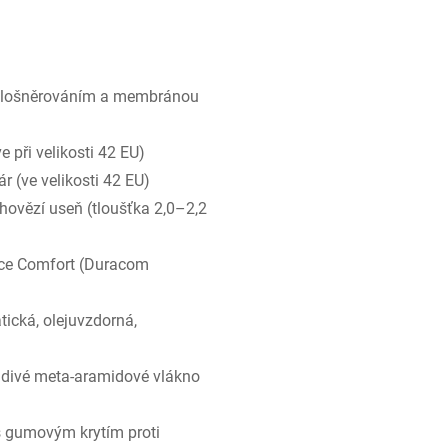
hlošněrováním a membránou
 při velikosti 42 EU)
r (ve velikosti 42 EU)
hovězí useň (tloušťka 2,0–2,2
ce Comfort (Duracom
tická, olejuvzdorná,
ivé meta-aramidové vlákno
s gumovým krytím proti