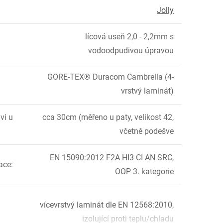
Jolly
lícová useň 2,0 - 2,2mm s
vodoodpudivou úpravou
GORE-TEX® Duracom Cambrella (4-
vrstvý laminát)
vi u
cca 30cm (měřeno u paty, velikost 42,
včetně podešve
EN 15090:2012 F2A HI3 CI AN SRC,
kace
:
OOP 3. kategorie
vícevrstvý laminát dle EN 12568:2010,
izolující proti teplu/chladu