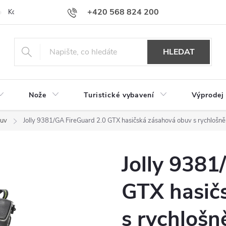
+420 568 824 200
Kontakty
Doprava a platba
Hodnocení obchodu
HLEDAT
Nože
Turistické vybavení
Výprodej
buv
Jolly 9381/GA FireGuard 2.0 GTX hasičská zásahová obuv s rychlošn
Jolly 9381
GTX hasič
s rychloš