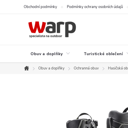
Přejít
Obchodní podmínky
Podmínky ochrany osobních údajů
na
obsah
Obuv a doplňky
Turistické oblečení
Obuv a doplňky
Ochranná obuv
Hasičská o
Domů