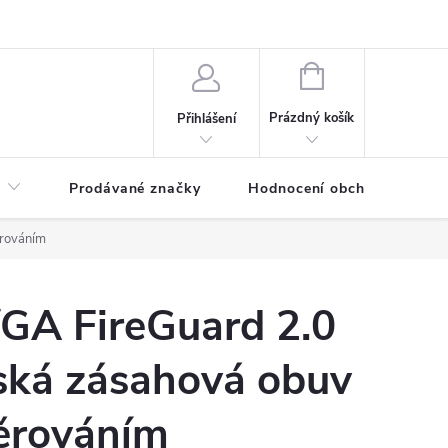
NÁKUPNÍ
KOŠÍK
Prázdný košík
Přihlášení
Prodávané značky
Hodnocení obchodu
ěrováním
/GA FireGuard 2.0
ská zásahová obuv
něrováním