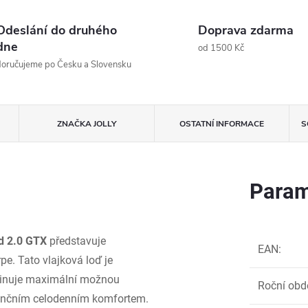
Odeslání do druhého
Doprava zdarma
dne
od 1500 Kč
oručujeme po Česku a Slovensku
ZNAČKA
JOLLY
OSTATNÍ INFORMACE
S
Param
d 2.0 GTX
představuje
EAN
:
pe. Tato vlajková loď je
nuje maximální možnou
Roční obd
renčním celodenním komfortem.