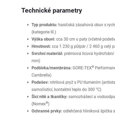
Technické parametry
Typ produktu:
hasičská zásahová obuv s ryc
(kategorie III.)
Výška obuvi:
cca 30 cm u paty (včetně podešve
Hmotnost:
cca 1 230 g půlpár / 2 460 g celý pá
Svrchní materiál:
prémiová lícová hydrofobní 
mm)
®
Podšívka/membrána:
GORE-TEX
Performan
Cambrella)
Podešev:
nitrilová pryž s PU tlumením (antista
samočistící, kontaktní teplo do 300 °C)
Šicí nitě a tkaničky:
samozhášecí a vodoodpud
®
(Nomex
)
Ochranné prvky:
odlehčená hliníková špička 