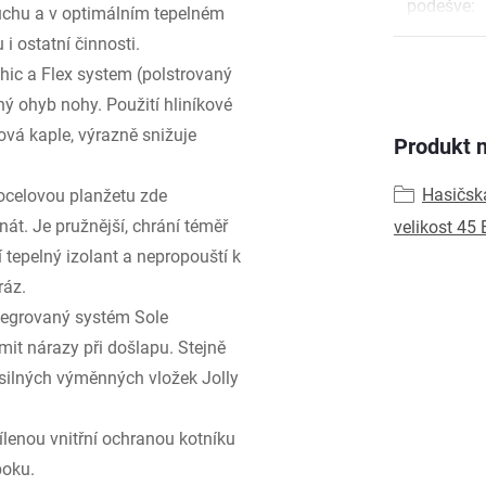
podešve
:
uchu a v optimálním tepelném
 ostatní činnosti.
hic a Flex system (polstrovaný
ý ohyb nohy. Použití hliníkové
lová kaple, výrazně snižuje
Produkt n
Hasičsk
 ocelovou planžetu zde
át. Je pružnější, chrání téměř
velikost 45 
 tepelný izolant a nepropouští k
ráz.
tegrovaný systém Sole
it nárazy při došlapu. Stejně
 silných výměnných vložek Jolly
lenou vnitřní ochranou kotníku
boku.