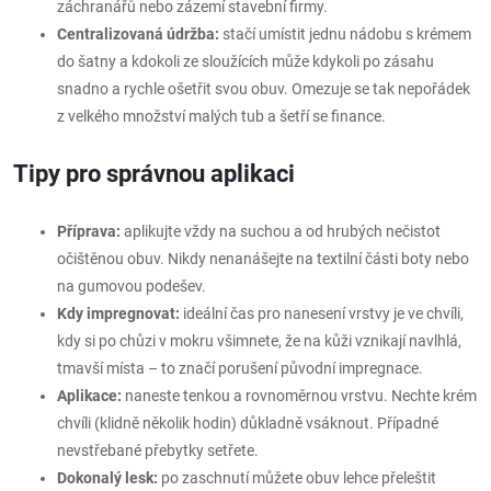
záchranářů nebo zázemí stavební firmy.
Centralizovaná údržba:
stačí umístit jednu nádobu s krémem
do šatny a kdokoli ze sloužících může kdykoli po zásahu
snadno a rychle ošetřit svou obuv. Omezuje se tak nepořádek
z velkého množství malých tub a šetří se finance.
Tipy pro správnou aplikaci
Příprava:
aplikujte vždy na suchou a od hrubých nečistot
očištěnou obuv. Nikdy nenanášejte na textilní části boty nebo
na gumovou podešev.
Kdy impregnovat:
ideální čas pro nanesení vrstvy je ve chvíli,
kdy si po chůzi v mokru všimnete, že na kůži vznikají navlhlá,
tmavší místa – to značí porušení původní impregnace.
Aplikace:
naneste tenkou a rovnoměrnou vrstvu. Nechte krém
chvíli (klidně několik hodin) důkladně vsáknout. Případné
nevstřebané přebytky setřete.
Dokonalý lesk:
po zaschnutí můžete obuv lehce přeleštit