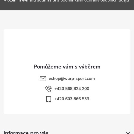
p
Vložením e-mailu souhlasíte s
podmínkami ochrany osobních údajů
a
t
í
eshop
@
warp-sport.com
+420 568 824 200
+420 603 866 533
Informace pro vás