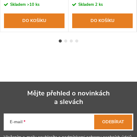
cena:
cena:
Skladem
>10 ks
Skladem
2 ks
DO KOŠÍKU
DO KOŠÍKU
Mějte přehled o novinkách
a slevách
Z
á
E-mail
ODEBÍRAT