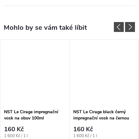
NST Le Cirage impregnační
NST Le Cirage black černý
vosk na obuv 100ml
impregnační vosk na černou
obuv 100ml
160 Kč
160 Kč
Měrná
Měrná
1 600 Kč / 1 l
1 600 Kč / 1 l