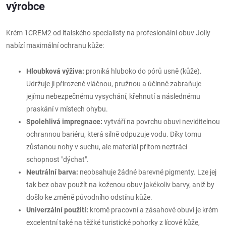
výrobce
Krém 1CREM2 od italského specialisty na profesionální obuv Jolly
nabízí maximální ochranu kůže:
Hloubková výživa:
proniká hluboko do pórů usně (kůže).
Udržuje ji přirozeně vláčnou, pružnou a účinně zabraňuje
jejímu nebezpečnému vysychání, křehnutí a následnému
praskání v místech ohybu.
Spolehlivá impregnace:
vytváří na povrchu obuvi neviditelnou
ochrannou bariéru, která silně odpuzuje vodu. Díky tomu
zůstanou nohy v suchu, ale materiál přitom neztrácí
schopnost "dýchat".
Neutrální barva:
neobsahuje žádné barevné pigmenty. Lze jej
tak bez obav použít na koženou obuv jakékoliv barvy, aniž by
došlo ke změně původního odstínu kůže.
Univerzální použití:
kromě pracovní a zásahové obuvi je krém
excelentní také na těžké turistické pohorky z lícové kůže,