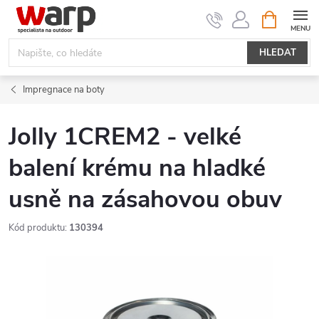
Přejít
NÁKUPNÍ
KOŠÍK
na
obsah
HLEDAT
Impregnace na boty
Jolly 1CREM2 - velké
balení krému na hladké
usně na zásahovou obuv
Kód produktu:
130394