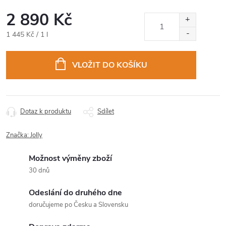
2 890 Kč
Měrná
1 445 Kč / 1 l
cena:
VLOŽIT DO KOŠÍKU
Dotaz k produktu
Sdílet
Značka:
Jolly
Možnost výměny zboží
30 dnů
Odeslání do druhého dne
doručujeme po Česku a Slovensku