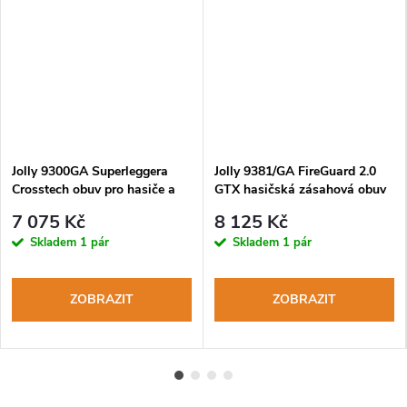
Jolly 9300GA Superleggera
Jolly 9381/GA FireGuard 2.0
Crosstech obuv pro hasiče a
GTX hasičská zásahová obuv
záchranáře
s rychlošněrováním
7 075 Kč
8 125 Kč
Skladem
1 pár
Skladem
1 pár
ZOBRAZIT
ZOBRAZIT