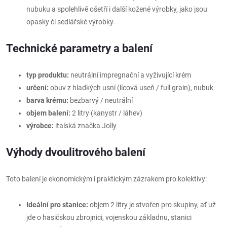
nubuku a spolehlivě ošetří i další kožené výrobky, jako jsou
opasky či sedlářské výrobky.
Technické parametry a balení
typ produktu:
neutrální impregnační a vyživující krém
určení:
obuv z hladkých usní (lícová useň / full grain), nubuk
barva krému:
bezbarvý / neutrální
objem balení:
2 litry (kanystr / láhev)
výrobce:
italská značka Jolly
Výhody dvoulitrového balení
Toto balení je ekonomickým i praktickým zázrakem pro kolektivy:
Ideální pro stanice:
objem 2 litry je stvořen pro skupiny, ať už
jde o hasičskou zbrojnici, vojenskou základnu, stanici