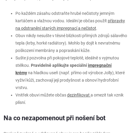
Po každém zásahu odstraňte hrubé nečistoty jemným
kartáčem a vlažnou vodou. Ideální je občas použít
přípravky
na odstranění starých impregnací a nečistot
.
Obuv nikdy nesušte v těsné blízkosti přímých zdrojů sálavého
tepla (krby, horké radiátory). Mohlo by dojít k nevratnému
poškození membrány a popraskání kůže.
Sušte ji pozvolna při pokojové teplotě, ideálně s vyjmutou
stélkou.
Pravidelně aplikujte speciální
impregnační
krémy
na hladkou useň (např. přímo od výrobce Jolly), které
vyživí kůži, zachovají její prodyšnost a obnoví hydrofobní
vrstvu.
Vnitřek obuvi můžete občas
dezinfikovat
a omezit tak vznik
plísní.
Na co nezapomenout při nošení bot