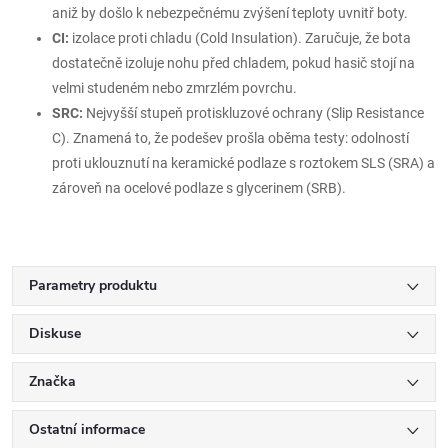
aniž by došlo k nebezpečnému zvýšení teploty uvnitř boty.
CI:
izolace proti chladu (Cold Insulation). Zaručuje, že bota
dostatečně izoluje nohu před chladem, pokud hasič stojí na
velmi studeném nebo zmrzlém povrchu.
SRC:
Nejvyšší stupeň protiskluzové ochrany (Slip Resistance
C). Znamená to, že podešev prošla oběma testy: odolností
proti uklouznutí na keramické podlaze s roztokem SLS (SRA) a
zároveň na ocelové podlaze s glycerinem (SRB).
Parametry produktu
Diskuse
Značka
Ostatní informace