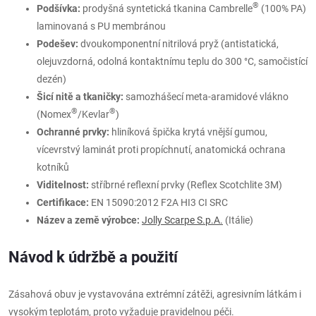
®
Podšívka:
prodyšná syntetická tkanina Cambrelle
(100% PA)
laminovaná s PU membránou
Podešev:
dvoukomponentní nitrilová pryž (antistatická,
olejuvzdorná, odolná kontaktnímu teplu do 300 °C, samočistící
dezén)
Šicí nitě a tkaničky:
samozhášecí meta-aramidové vlákno
®
®
(Nomex
/Kevlar
)
Ochranné prvky:
hliníková špička krytá vnější gumou,
vícevrstvý laminát proti propíchnutí, anatomická ochrana
kotníků
Viditelnost:
stříbrné reflexní prvky (Reflex Scotchlite 3M)
Certifikace:
EN 15090:2012 F2A HI3 CI SRC
Název a země výrobce:
Jolly Scarpe S.p.A.
(Itálie)
Návod k údržbě a použití
Zásahová obuv je vystavována extrémní zátěži, agresivním látkám i
vysokým teplotám, proto vyžaduje pravidelnou péči.