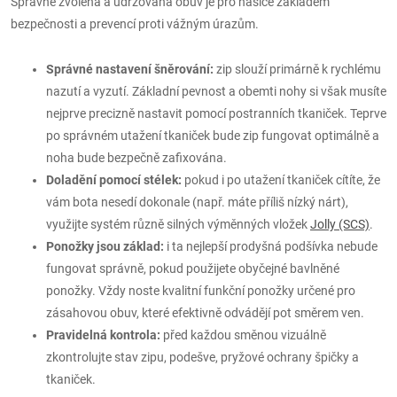
Správně zvolená a udržovaná obuv je pro hasiče základem
bezpečnosti a prevencí proti vážným úrazům.
Správné nastavení šněrování:
zip slouží primárně k rychlému
nazutí a vyzutí. Základní pevnost a obemti nohy si však musíte
nejprve precizně nastavit pomocí postranních tkaniček. Teprve
po správném utažení tkaniček bude zip fungovat optimálně a
noha bude bezpečně zafixována.
Doladění pomocí stélek:
pokud i po utažení tkaniček cítíte, že
vám bota nesedí dokonale (např. máte příliš nízký nárt),
využijte systém různě silných výměnných vložek
Jolly (SCS)
.
Ponožky jsou základ:
i ta nejlepší prodyšná podšívka nebude
fungovat správně, pokud použijete obyčejné bavlněné
ponožky. Vždy noste kvalitní funkční ponožky určené pro
zásahovou obuv, které efektivně odvádějí pot směrem ven.
Pravidelná kontrola:
před každou směnou vizuálně
zkontrolujte stav zipu, podešve, pryžové ochrany špičky a
tkaniček.