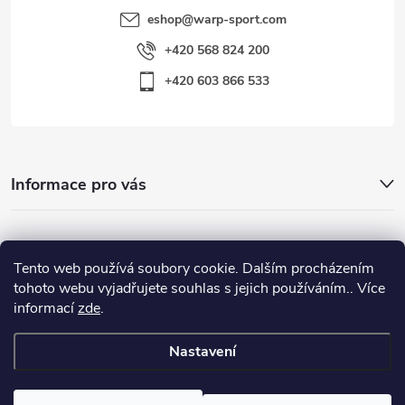
eshop
@
warp-sport.com
+420 568 824 200
+420 603 866 533
Informace pro vás
Nejhledanější
Tento web používá soubory cookie. Dalším procházením
tohoto webu vyjadřujete souhlas s jejich používáním.. Více
informací
zde
.
Důležité odkazy
Nastavení
Copyright 2026
Warp-Sport.com
. Všechna práva vyhrazena.