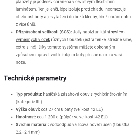
planžety je podešev chráněna vícevrstvým flexibilním
laminátem. Ten je lehčí, lépe izoluje proti chladu, neomezuje
ohebnost boty a je vytažen i do boků klenby, čímž chrání nohu
z více úhlů.
Přizpůsobení velikosti (SCS):
Jolly nabízí unikátní
systém
výměnných vložek
různých tlouštěk (extra tenké, středně silné,
extra silné). Díky tomuto systému můžete dokonalým
způsobem upravit vnitřní objem boty přesně na míru vaší
noze.
Technické parametry
Typ produktu:
hasičská zásahová obuv s rychlošněrováním
(kategorie III.)
Výška obuvi:
cca 27 cm u paty (velikost 42 EU)
Hmotnost:
cca 1 200 g (půlpár ve velikosti 42 EU)
Svrchní materiál:
vodoodpudivá lícová hovězí useň (tloušťka
2,2–2,4 mm)