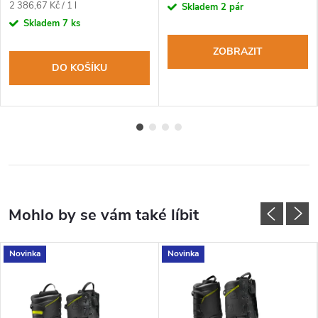
Měrná
2 386,67 Kč / 1 l
Skladem
2 pár
cena:
Skladem
7 ks
ZOBRAZIT
DO KOŠÍKU
Novinka
Novinka