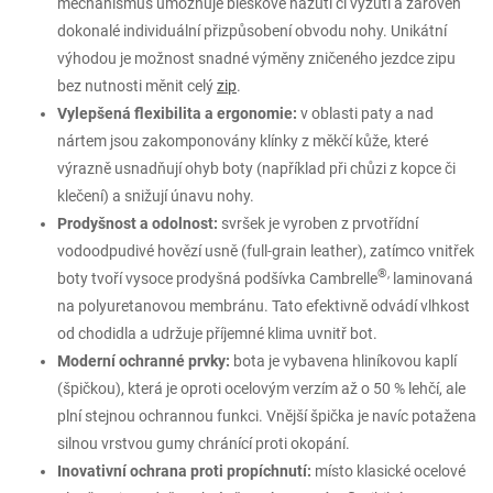
mechanismus umožňuje bleskové nazutí či vyzutí a zároveň
dokonalé individuální přizpůsobení obvodu nohy. Unikátní
výhodou je možnost snadné výměny zničeného jezdce zipu
bez nutnosti měnit celý
zip
.
Vylepšená flexibilita a ergonomie:
v oblasti paty a nad
nártem jsou zakomponovány klínky z měkčí kůže, které
výrazně usnadňují ohyb boty (například při chůzi z kopce či
klečení) a snižují únavu nohy.
Prodyšnost a odolnost:
svršek je vyroben z prvotřídní
vodoodpudivé hovězí usně (full-grain leather), zatímco vnitřek
®,
boty tvoří vysoce prodyšná podšívka Cambrelle
laminovaná
na polyuretanovou membránu. Tato efektivně odvádí vlhkost
od chodidla a udržuje příjemné klima uvnitř bot.
Moderní ochranné prvky:
bota je vybavena hliníkovou kaplí
(špičkou), která je oproti ocelovým verzím až o 50 % lehčí, ale
plní stejnou ochrannou funkci. Vnější špička je navíc potažena
silnou vrstvou gumy chránící proti okopání.
Inovativní ochrana proti propíchnutí:
místo klasické ocelové