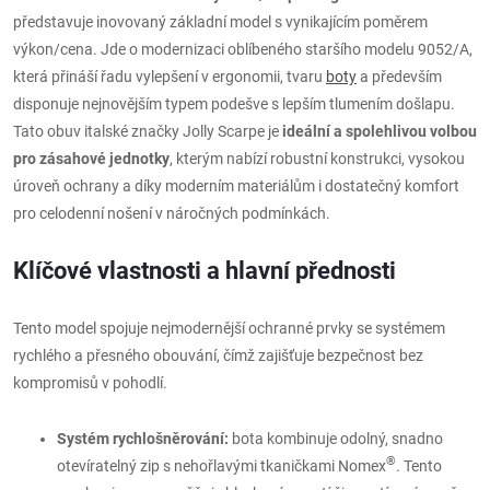
představuje inovovaný základní model s vynikajícím poměrem
výkon/cena. Jde o modernizaci oblíbeného staršího modelu 9052/A,
která přináší řadu vylepšení v ergonomii, tvaru
boty
a především
disponuje nejnovějším typem podešve s lepším tlumením došlapu.
Tato obuv italské značky Jolly Scarpe je
ideální a spolehlivou volbou
pro zásahové jednotky
, kterým nabízí robustní konstrukci, vysokou
úroveň ochrany a díky moderním materiálům i dostatečný komfort
pro celodenní nošení v náročných podmínkách.
Klíčové vlastnosti a hlavní přednosti
Tento model spojuje nejmodernější ochranné prvky se systémem
rychlého a přesného obouvání, čímž zajišťuje bezpečnost bez
kompromisů v pohodlí.
Systém rychlošněrování:
bota kombinuje odolný, snadno
®
otevíratelný zip s nehořlavými tkaničkami Nomex
. Tento