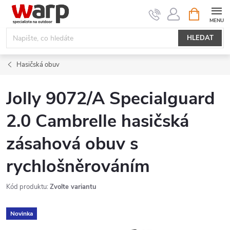
Přejít
NÁKUPNÍ
KOŠÍK
na
obsah
HLEDAT
Hasičská obuv
Jolly 9072/A Specialguard
2.0 Cambrelle hasičská
zásahová obuv s
rychlošněrováním
Kód produktu:
Zvolte variantu
Novinka