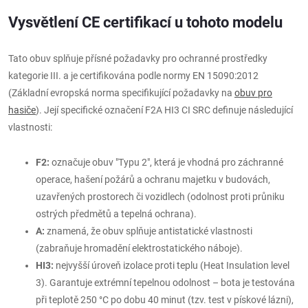
Vysvětlení CE certifikací u tohoto modelu
Tato obuv splňuje přísné požadavky pro ochranné prostředky
kategorie III. a je certifikována podle normy EN 15090:2012
(Základní evropská norma specifikující požadavky na
obuv pro
hasiče
). Její specifické označení F2A HI3 CI SRC definuje následující
vlastnosti:
F2:
označuje obuv "Typu 2", která je vhodná pro záchranné
operace, hašení požárů a ochranu majetku v budovách,
uzavřených prostorech či vozidlech (odolnost proti průniku
ostrých předmětů a tepelná ochrana).
A:
znamená, že obuv splňuje antistatické vlastnosti
(zabraňuje hromadění elektrostatického náboje).
HI3:
nejvyšší úroveň izolace proti teplu (Heat Insulation level
3). Garantuje extrémní tepelnou odolnost – bota je testována
při teplotě 250 °C po dobu 40 minut (tzv. test v pískové lázni),