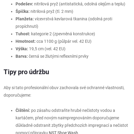
Podešev:
nitrilová pryž (antistatická, odolná olejům a teplu)
Špička:
nitrilová pryž (tl. 2 mm)
Planžeta:
vícevrstvá kevlarová tkanina (odolná proti
propíchnutí)
Tuhost:
kategorie 2 (zpevněná konstrukce)
Hmotnost:
cca 1100 g (půlpár vel. 42 EU)
Výška:
19,5 cm (vel. 42 EU)
Barva:
černá se žlutými reflexními prvky
Tipy pro údržbu
Aby si tato profesionální obuv zachovala své ochranné vlastnosti,
doporučujeme:
Čištění:
po zásahu odstraňte hrubé nečistoty vodou a
kartáčem, před novým naimpregnováním doporučujeme
důkladně odstranit zbytky předchozích impregnací a nečistot
pomocí přípravku
NST Shoe Wash.