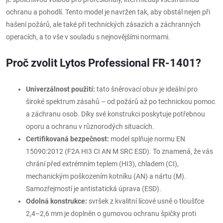
ochranu a pohodlí. Tento model je navržen tak, aby obstál nejen při
hašení požárů, ale také při technických zásazích a záchranných
operacích, a to vše v souladu s nejnovějšími normami.
Proč zvolit Lytos Professional FR-1401?
Univerzálnost použití:
tato šněrovací obuv je ideální pro
široké spektrum zásahů – od požárů až po technickou pomoc
a záchranu osob. Díky své konstrukci poskytuje potřebnou
oporu a ochranu v různorodých situacích.
Certifikovaná bezpečnost:
model splňuje normu EN
15090:2012 (F2A HI3 CI AN M SRC ESD). To znamená, že vás
chrání před extrémním teplem (HI3), chladem (CI),
mechanickým poškozením kotníku (AN) a nártu (M).
Samozřejmostí je antistatická úprava (ESD).
Odolná konstrukce:
svršek z kvalitní lícové usně o tloušťce
2,4–2,6 mm je doplněn o gumovou ochranu špičky proti