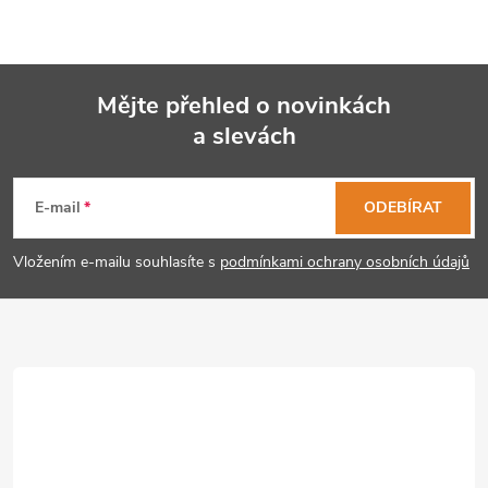
Mějte přehled o novinkách
a slevách
Z
á
E-mail
ODEBÍRAT
p
Vložením e-mailu souhlasíte s
podmínkami ochrany osobních údajů
a
t
í