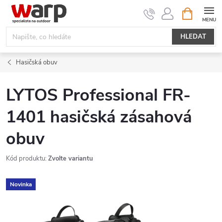
Přejít
NÁKUPNÍ
KOŠÍK
na
obsah
HLEDAT
Hasičská obuv
LYTOS Professional FR-
1401 hasičská zásahová
obuv
Kód produktu:
Zvolte variantu
Novinka