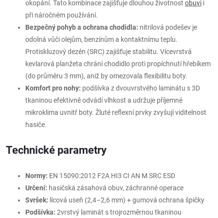
okopání. Tato kombinace zajišťuje dlouhou životnost
obuvi
i
při náročném používání.
Bezpečný pohyb a ochrana chodidla:
nitrilová podešev je
odolná vůči olejům, benzínům a kontaktnímu teplu.
Protiskluzový dezén (SRC) zajišťuje stabilitu. Vícevrstvá
kevlarová planžeta chrání chodidlo proti propíchnutí hřebíkem
(do průměru 3 mm), aniž by omezovala flexibilitu boty.
Komfort pro nohy:
podšívka z dvouvrstvého laminátu s 3D
tkaninou efektivně odvádí vlhkost a udržuje příjemné
mikroklima uvnitř boty. Žluté reflexní prvky zvyšují viditelnost
hasiče.
Technické parametry
Normy:
EN 15090:2012 F2A HI3 CI AN M SRC ESD
Určení:
hasičská zásahová obuv, záchranné operace
Svršek:
lícová useň (2,4–2,6 mm) + gumová ochrana špičky
Podšívka:
2vrstvý laminát s trojrozměrnou tkaninou